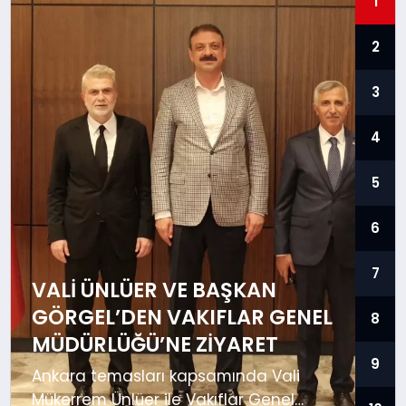
1
İLÇE HABERLERI
2
DÜNYA
3
4
İLETIŞIM
5
YAZARLAR
6
KÜNYE
7
VALI ÜNLÜER VE BAŞKAN
GÖRGEL’DEN VAKIFLAR GENEL
8
MÜDÜRLÜĞÜ’NE ZIYARET
9
Ankara temasları kapsamında Vali
Mükerrem Ünlüer ile Vakıflar Genel