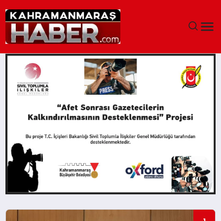
ANASAYFA
SIYASET
EĞITIM
EKONOMI
SAĞLIK
GENEL
SPOR