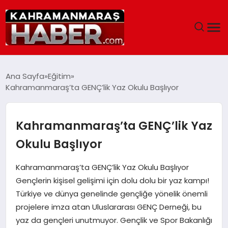
ANASAYFA
Ana Sayfa
Eğitim
Kahramanmaraş’ta GENÇ’lik Yaz Okulu Başlıyor
SIYASET
EĞITIM
Kahramanmaraş’ta GENÇ’lik Yaz
Okulu Başlıyor
EKONOMI
Kahramanmaraş’ta GENÇ’lik Yaz Okulu Başlıyor
SAĞLIK
Gençlerin kişisel gelişimi için dolu dolu bir yaz kampı!
Türkiye ve dünya genelinde gençliğe yönelik önemli
GENEL
projelere imza atan Uluslararası GENÇ Derneği, bu
yaz da gençleri unutmuyor. Gençlik ve Spor Bakanlığı
SPOR