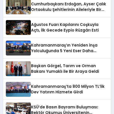
Cumhurbaşkanı Erdoğan, Ayser Çalık
Ortaokulu Şehitlerinin Aileleriyle Bir
Araya Geldi
Ağustos Fuarı Kapılarını Coşkuyla
Açtı, İlk Gecede Eypio Rüzgârı Esti
Kahramanmaraş’ın Yeniden İnşa
Yolculuğunda 5 Yeni Eser Daha
Hizmete Açıldı
Başkan Görgel, Tarım ve Orman
Bakanı Yumaklı ile Bir Araya Geldi
Kahramanmaraş’ta 800 Milyon TL’lik
Dev Yatırım Hizmete Girdi
KSÜ’de Basın Bayramı Buluşması:
Rektör Okumuş Üniversitenin