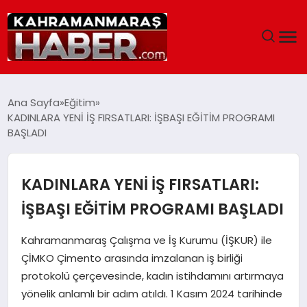
ANASAYFA
Ana Sayfa
Eğitim
KADINLARA YENİ İŞ FIRSATLARI: İŞBAŞI EĞİTİM PROGRAMI
SIYASET
BAŞLADI
EĞITIM
KADINLARA YENİ İŞ FIRSATLARI:
EKONOMI
İŞBAŞI EĞİTİM PROGRAMI BAŞLADI
SAĞLIK
Kahramanmaraş Çalışma ve İş Kurumu (İŞKUR) ile
ÇİMKO Çimento arasında imzalanan iş birliği
GENEL
protokolü çerçevesinde, kadın istihdamını artırmaya
yönelik anlamlı bir adım atıldı. 1 Kasım 2024 tarihinde
SPOR