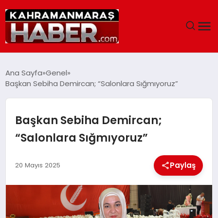
ANASAYFA
Ana Sayfa
Genel
Başkan Sebiha Demircan; “Salonlara Sığmıyoruz”
SIYASET
EĞITIM
Başkan Sebiha Demircan;
“Salonlara Sığmıyoruz”
EKONOMI
Paylaş
20 Mayıs 2025
SAĞLIK
GENEL
SPOR