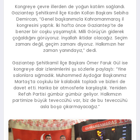
Kongreye çevre illerden de yoğun katılım sağlandı.
Gaziantep Şehitkamil İlçe Kadın Kolları Başkanı Sebiha
Demircan, “Genel başkanımızla Kahramanmaraş il
kongresini yaptık. İki hafta önce Gaziantep’te de
benzer bir coşku yaşamıştık. Milli Görüş’ün giderek
çoğaldığını görüyoruz. İnşallah iktidar olacağız. Seçim
zamanı değil, geçim zamanı diyoruz. Halkımızın her
zaman yanındayız,” dedi.
Gaziantep Şehitkamil İlçe Başkanı Ömer Faruk Gül ise
kongreye dair izlenimlerini şu sözlerle paylaştı: “Yine
salonlara sığmadık. Muhammed Aydoğar Başkanımız
Martaş’ta coşkulu bir kalabalık topladı ve bizleri de
davet etti. Harika bir atmosferle karşılaştık. Yeniden
Refah Partisi gümbür gümbür geliyor. Halkımızın
partimize büyük teveccühü var, biz de bu teveccühü
asla boşa çıkarmayacağız.”