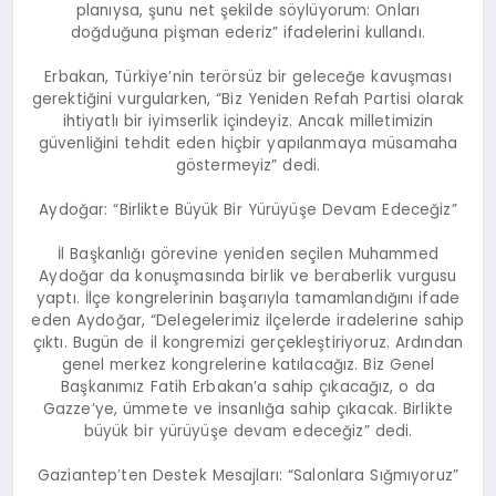
planıysa, şunu net şekilde söylüyorum: Onları
doğduğuna pişman ederiz” ifadelerini kullandı.
Erbakan, Türkiye’nin terörsüz bir geleceğe kavuşması
gerektiğini vurgularken, “Biz Yeniden Refah Partisi olarak
ihtiyatlı bir iyimserlik içindeyiz. Ancak milletimizin
güvenliğini tehdit eden hiçbir yapılanmaya müsamaha
göstermeyiz” dedi.
Aydoğar: “Birlikte Büyük Bir Yürüyüşe Devam Edeceğiz”
İl Başkanlığı görevine yeniden seçilen Muhammed
Aydoğar da konuşmasında birlik ve beraberlik vurgusu
yaptı. İlçe kongrelerinin başarıyla tamamlandığını ifade
eden Aydoğar, “Delegelerimiz ilçelerde iradelerine sahip
çıktı. Bugün de il kongremizi gerçekleştiriyoruz. Ardından
genel merkez kongrelerine katılacağız. Biz Genel
Başkanımız Fatih Erbakan’a sahip çıkacağız, o da
Gazze’ye, ümmete ve insanlığa sahip çıkacak. Birlikte
büyük bir yürüyüşe devam edeceğiz” dedi.
Gaziantep’ten Destek Mesajları: “Salonlara Sığmıyoruz”