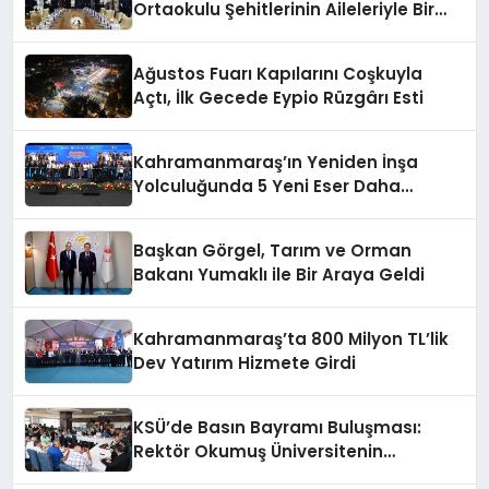
Ortaokulu Şehitlerinin Aileleriyle Bir
Araya Geldi
Ağustos Fuarı Kapılarını Coşkuyla
Açtı, İlk Gecede Eypio Rüzgârı Esti
Kahramanmaraş’ın Yeniden İnşa
Yolculuğunda 5 Yeni Eser Daha
Hizmete Açıldı
Başkan Görgel, Tarım ve Orman
Bakanı Yumaklı ile Bir Araya Geldi
Kahramanmaraş’ta 800 Milyon TL’lik
Dev Yatırım Hizmete Girdi
KSÜ’de Basın Bayramı Buluşması:
Rektör Okumuş Üniversitenin
Hedeflerini Anlattı