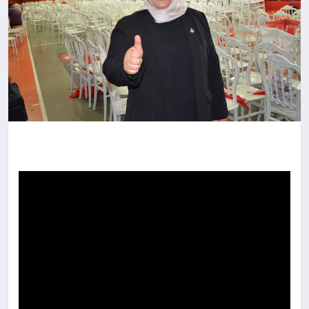
İLÇE HABERLERI
DÜNYA
İLETIŞIM
YAZARLAR
KÜNYE