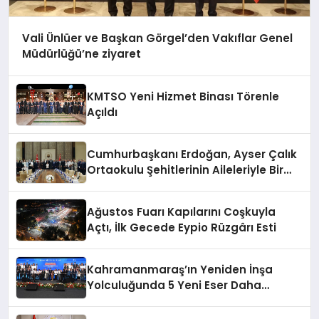
Vali Ünlüer ve Başkan Görgel’den Vakıflar Genel
Müdürlüğü’ne ziyaret
KMTSO Yeni Hizmet Binası Törenle
Açıldı
Cumhurbaşkanı Erdoğan, Ayser Çalık
Ortaokulu Şehitlerinin Aileleriyle Bir
Araya Geldi
Ağustos Fuarı Kapılarını Coşkuyla
Açtı, İlk Gecede Eypio Rüzgârı Esti
Kahramanmaraş’ın Yeniden İnşa
Yolculuğunda 5 Yeni Eser Daha
Hizmete Açıldı