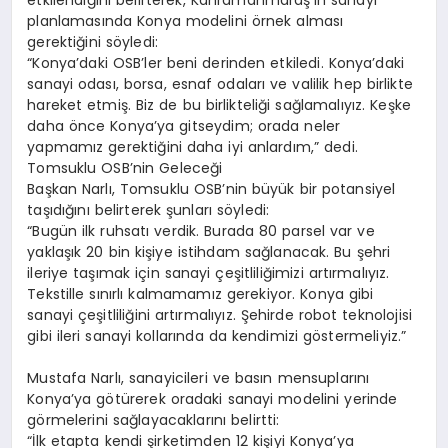
etkilendiğini belirterek, Kahramanmaraş’ın sanayi
planlamasında Konya modelini örnek alması
gerektiğini söyledi:
“Konya’daki OSB’ler beni derinden etkiledi. Konya’daki
sanayi odası, borsa, esnaf odaları ve valilik hep birlikte
hareket etmiş. Biz de bu birlikteliği sağlamalıyız. Keşke
daha önce Konya’ya gitseydim; orada neler
yapmamız gerektiğini daha iyi anlardım,” dedi.
Tomsuklu OSB’nin Geleceği
Başkan Narlı, Tomsuklu OSB’nin büyük bir potansiyel
taşıdığını belirterek şunları söyledi:
“Bugün ilk ruhsatı verdik. Burada 80 parsel var ve
yaklaşık 20 bin kişiye istihdam sağlanacak. Bu şehri
ileriye taşımak için sanayi çeşitliliğimizi artırmalıyız.
Tekstille sınırlı kalmamamız gerekiyor. Konya gibi
sanayi çeşitliliğini artırmalıyız. Şehirde robot teknolojisi
gibi ileri sanayi kollarında da kendimizi göstermeliyiz.”
Mustafa Narlı, sanayicileri ve basın mensuplarını
Konya’ya götürerek oradaki sanayi modelini yerinde
görmelerini sağlayacaklarını belirtti:
“İlk etapta kendi şirketimden 12 kişiyi Konya’ya