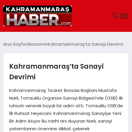
ANASAYFA
Ana Sayfa
Ekonomi
Kahramanmaraş’ta Sanayi Devrimi
SIYASET
Kahramanmaraş’ta Sanayi
EĞITIM
Devrimi
EKONOMI
Kahramanmaraş Ticaret Borsası Başkanı Mustafa
Narlı, Tomsuklu Organize Sanayi Bölgesi’nde (OSB) ilk
SAĞLIK
ruhsatı vererek büyük bir adım attı. Tomsuklu OSB’de
İlk Ruhsat Heyecanı: Kahramanmaraş Sanayiye Yeni
GENEL
Bir Adım Atıyor Bu tarihi anı duyuran Narlı, sanayi
yatırımlarının önemine dikkat çekerek
SPOR