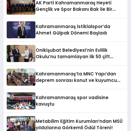
AK Parti Kahramanmaraş Heyeti
Gençlik ve Spor Bakanı Bak ile Bir
Araya Geldi
Kahramanmaraş İstiklalspor’da
Ahmet Gülpak Dönemi Başladı
Onikişubat Belediyesi’nin Evlilik
Okulu’nu tamamlayan ilk 50 çift
sertifikalarını aldı
Kahramanmaraş’ta MNC Yapı’dan
deprem sonrası konut ve kuyumcu
atölyesi hamlesi
Kahramanmaraş spor vadisine
kavuştu
Metabilim Eğitim Kurumları’ndan MSÜ
yıldızlarına Görkemli Ödül Töreni!