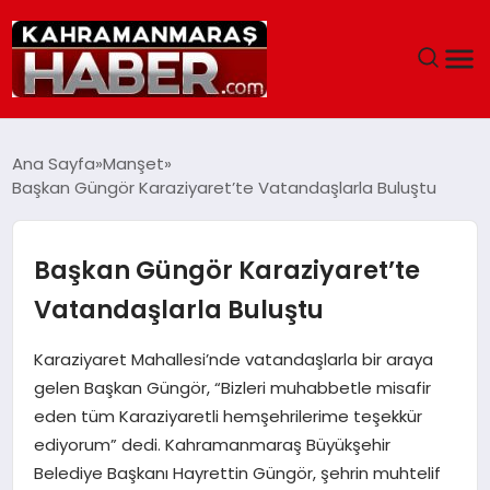
ANASAYFA
Ana Sayfa
Manşet
Başkan Güngör Karaziyaret’te Vatandaşlarla Buluştu
SIYASET
EĞITIM
Başkan Güngör Karaziyaret’te
Vatandaşlarla Buluştu
EKONOMI
Karaziyaret Mahallesi’nde vatandaşlarla bir araya
SAĞLIK
gelen Başkan Güngör, “Bizleri muhabbetle misafir
eden tüm Karaziyaretli hemşehrilerime teşekkür
GENEL
ediyorum” dedi. Kahramanmaraş Büyükşehir
Belediye Başkanı Hayrettin Güngör, şehrin muhtelif
SPOR