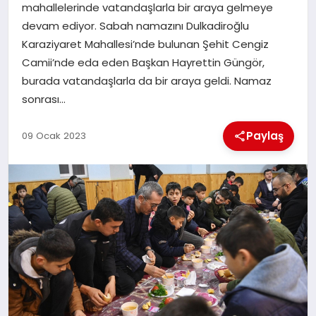
mahallelerinde vatandaşlarla bir araya gelmeye
devam ediyor. Sabah namazını Dulkadiroğlu
İLÇE HABERLERI
Karaziyaret Mahallesi’nde bulunan Şehit Cengiz
Camii’nde eda eden Başkan Hayrettin Güngör,
DÜNYA
burada vatandaşlarla da bir araya geldi. Namaz
sonrası…
İLETIŞIM
Paylaş
09 Ocak 2023
YAZARLAR
KÜNYE