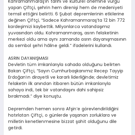
Kahramanmaraş’ın tarihi ve kültürel önemine vurgu
yapan Çiftçi, şehrin hem direnişi hem de medeniyeti
temsil ettiğini belirtti. 6 Şubat depremlerinin etkilerine
değinen Çiftçi, “Sadece Kahramanmaraş’ta 12 bin 772
kardeşimizi kaybettik. Milyonlarca vatandaşımız
yuvasından oldu. Kahramanmaraş, asrın felaketinin
merkezi oldu ama aynı zamanda asrın dayanışmasının
da sembol şehri hâline geldi.” ifadelerini kullandı.
ASRIN DAYANIŞMASI
Devletin tüm imkanlarıyla sahada olduğunu belirten
Bakan Çiftçi, “Sayın Cumhurbaşkanımız Recep Tayyip
Erdoğan’ın dirayetli ve kararlı liderliğinde; devletimiz
felaketin ilk anından itibaren bütün imkanlarıyla
sahaya indi, tek bir vatandaşını dahi sahipsiz
bırakmadı.” diye konuştu.
Depremden hemen sonra Afşin’e görevlendirildiğini
hatırlatan Çiftçi, o günlerde yaşanan zorluklara ve
milletin kenetlenmesine bizzat şahit olduğunu dile
getirdi.