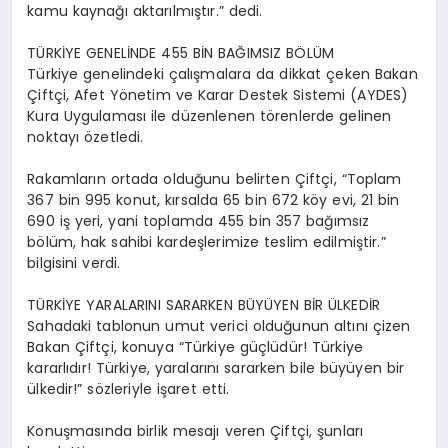
kamu kaynağı aktarılmıştır.” dedi.
TÜRKİYE GENELİNDE 455 BİN BAĞIMSIZ BÖLÜM
Türkiye genelindeki çalışmalara da dikkat çeken Bakan
Çiftçi, Afet Yönetim ve Karar Destek Sistemi (AYDES)
Kura Uygulaması ile düzenlenen törenlerde gelinen
noktayı özetledi.
Rakamların ortada olduğunu belirten Çiftçi, “Toplam
367 bin 995 konut, kırsalda 65 bin 672 köy evi, 21 bin
690 iş yeri, yani toplamda 455 bin 357 bağımsız
bölüm, hak sahibi kardeşlerimize teslim edilmiştir.”
bilgisini verdi.
TÜRKİYE YARALARINI SARARKEN BÜYÜYEN BİR ÜLKEDİR
Sahadaki tablonun umut verici olduğunun altını çizen
Bakan Çiftçi, konuya “Türkiye güçlüdür! Türkiye
kararlıdır! Türkiye, yaralarını sararken bile büyüyen bir
ülkedir!” sözleriyle işaret etti.
Konuşmasında birlik mesajı veren Çiftçi, şunları