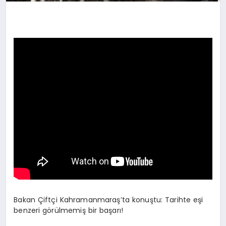
Bakan Çiftçi Kahramanmaraş’ta konuştu: Tarihte eşi
benzeri görülmemiş bir başarı!