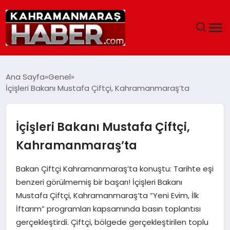
ANASAYFA
Ana Sayfa
Genel
İçişleri Bakanı Mustafa Çiftçi, Kahramanmaraş’ta
SIYASET
EĞITIM
İçişleri Bakanı Mustafa Çiftçi,
Kahramanmaraş’ta
EKONOMI
Bakan Çiftçi Kahramanmaraş’ta konuştu: Tarihte eşi
SAĞLIK
benzeri görülmemiş bir başarı! İçişleri Bakanı
Mustafa Çiftçi, Kahramanmaraş’ta “Yeni Evim, İlk
GENEL
İftarım” programları kapsamında basın toplantısı
gerçekleştirdi. Çiftçi, bölgede gerçekleştirilen toplu
SPOR