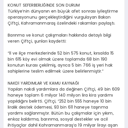
KONUT SEFERBERLİĞİNDE SON DURUM
Türkiye’nin dünyanın en büyük afet sonrası iyileştirme
operasyonunu gerçekleştirdiğini vurgulayan Bakan
Çiftçi, Kahramanmaraş özelindeki rakamları paylaştı.
Barınma ve konut çalışmaları hakkında detaylı bilgi
veren Çiftçi, şunları kaydetti:
“İl ve ilçe merkezlerinde 52 bin 575 konut, kırsalda 15
bin 615 köy evi olmak üzere toplamda 68 bin 190
konutun kurası çekilmiş, ayrıca 5 bin 766 iş yeri hak
sahiplerine teslim edilmek üzere belirlenmiştir.”
NAKDİ YARDIMLAR VE KAMU KAYNAĞI
Yapılan nakdi yardımlara da değinen Çiftçi, 49 bin 609
haneye toplam 6 milyar 140 milyon lira kira yardımı
yapıldığını belirtti. Çiftçi, “252 bin 555 haneye 10 bin
liralık destek ödemesi, 93 bin 611 haneye taşınma
yardımı sağlanmıştır. Bütün bu çalışmalar için yıkım,
enkaz kaldırma, barınma, sosyal destekler ve acil
ihtiyaçlar dahil Kahramanmaraş’a 19 milyar lirayı aşan