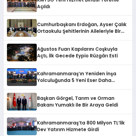
Açıldı
Cumhurbaşkanı Erdoğan, Ayser Çalık
Ortaokulu Şehitlerinin Aileleriyle Bir
Araya Geldi
Ağustos Fuarı Kapılarını Coşkuyla
Açtı, İlk Gecede Eypio Rüzgârı Esti
Kahramanmaraş’ın Yeniden İnşa
Yolculuğunda 5 Yeni Eser Daha
Hizmete Açıldı
Başkan Görgel, Tarım ve Orman
Bakanı Yumaklı ile Bir Araya Geldi
Kahramanmaraş’ta 800 Milyon TL’lik
Dev Yatırım Hizmete Girdi