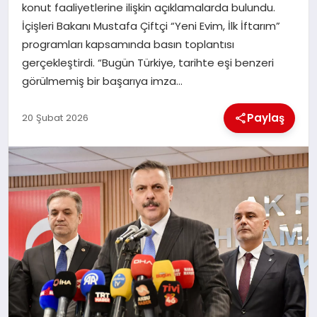
konut faaliyetlerine ilişkin açıklamalarda bulundu.
İçişleri Bakanı Mustafa Çiftçi “Yeni Evim, İlk İftarım”
İLÇE HABERLERI
programları kapsamında basın toplantısı
gerçekleştirdi. “Bugün Türkiye, tarihte eşi benzeri
DÜNYA
görülmemiş bir başarıya imza…
İLETIŞIM
Paylaş
20 Şubat 2026
YAZARLAR
KÜNYE