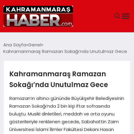
ANASAYFA
Ana Sayfa
Genel
Kahramanmaraş Ramazan Sokağı’nda Unutulmaz Gece
SIYASET
EĞITIM
Kahramanmaraş Ramazan
Sokağı’nda Unutulmaz Gece
EKONOMI
Ramazan’ın altıncı gününde Büyükşehir Belediyesinin
SAĞLIK
Ramazan Sokağı’nda 2 bin kişi iftar sofrasında
buluştu. Musiki dinletileri, meddah ve orta oyunu
GENEL
gösterileriyle renklenen gecede, Sabahattin Zaim
Üniversitesi İslami İlimler Fakültesi Dekanı Hasan
SPOR