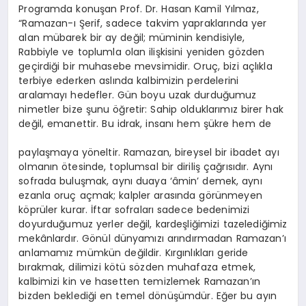
Programda konuşan Prof. Dr. Hasan Kamil Yılmaz,
“Ramazan-ı Şerif, sadece takvim yapraklarında yer
alan mübarek bir ay değil; müminin kendisiyle,
Rabbiyle ve toplumla olan ilişkisini yeniden gözden
geçirdiği bir muhasebe mevsimidir. Oruç, bizi açlıkla
terbiye ederken aslında kalbimizin perdelerini
aralamayı hedefler. Gün boyu uzak durduğumuz
nimetler bize şunu öğretir: Sahip olduklarımız birer hak
değil, emanettir. Bu idrak, insanı hem şükre hem de
paylaşmaya yöneltir. Ramazan, bireysel bir ibadet ayı
olmanın ötesinde, toplumsal bir diriliş çağrısıdır. Aynı
sofrada buluşmak, aynı duaya ‘âmin’ demek, aynı
ezanla oruç açmak; kalpler arasında görünmeyen
köprüler kurar. İftar sofraları sadece bedenimizi
doyurduğumuz yerler değil, kardeşliğimizi tazelediğimiz
mekânlardır. Gönül dünyamızı arındırmadan Ramazan’ı
anlamamız mümkün değildir. Kırgınlıkları geride
bırakmak, dilimizi kötü sözden muhafaza etmek,
kalbimizi kin ve hasetten temizlemek Ramazan’ın
bizden beklediği en temel dönüşümdür. Eğer bu ayın