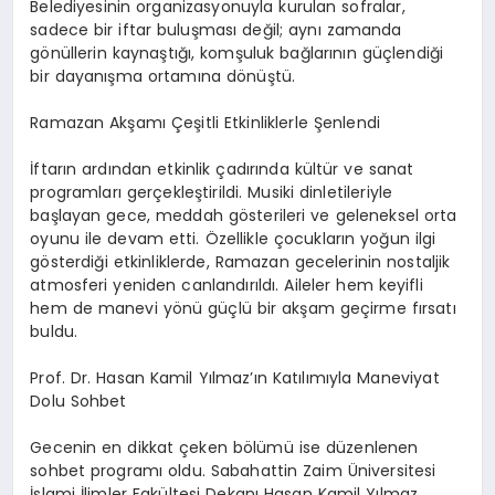
Belediyesinin organizasyonuyla kurulan sofralar,
sadece bir iftar buluşması değil; aynı zamanda
gönüllerin kaynaştığı, komşuluk bağlarının güçlendiği
bir dayanışma ortamına dönüştü.
Ramazan Akşamı Çeşitli Etkinliklerle Şenlendi
İftarın ardından etkinlik çadırında kültür ve sanat
programları gerçekleştirildi. Musiki dinletileriyle
başlayan gece, meddah gösterileri ve geleneksel orta
oyunu ile devam etti. Özellikle çocukların yoğun ilgi
gösterdiği etkinliklerde, Ramazan gecelerinin nostaljik
atmosferi yeniden canlandırıldı. Aileler hem keyifli
hem de manevi yönü güçlü bir akşam geçirme fırsatı
buldu.
Prof. Dr. Hasan Kamil Yılmaz’ın Katılımıyla Maneviyat
Dolu Sohbet
Gecenin en dikkat çeken bölümü ise düzenlenen
sohbet programı oldu. Sabahattin Zaim Üniversitesi
İslami İlimler Fakültesi Dekanı Hasan Kamil Yılmaz,