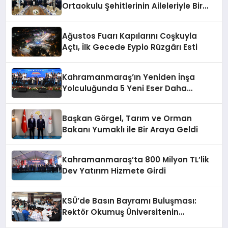
Ortaokulu Şehitlerinin Aileleriyle Bir
Araya Geldi
Ağustos Fuarı Kapılarını Coşkuyla
Açtı, İlk Gecede Eypio Rüzgârı Esti
Kahramanmaraş’ın Yeniden İnşa
Yolculuğunda 5 Yeni Eser Daha
Hizmete Açıldı
Başkan Görgel, Tarım ve Orman
Bakanı Yumaklı ile Bir Araya Geldi
Kahramanmaraş’ta 800 Milyon TL’lik
Dev Yatırım Hizmete Girdi
KSÜ’de Basın Bayramı Buluşması:
Rektör Okumuş Üniversitenin
Hedeflerini Anlattı