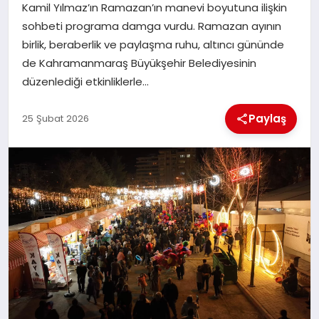
Kamil Yılmaz’ın Ramazan’ın manevi boyutuna ilişkin
sohbeti programa damga vurdu. Ramazan ayının
İLÇE HABERLERI
birlik, beraberlik ve paylaşma ruhu, altıncı gününde
de Kahramanmaraş Büyükşehir Belediyesinin
DÜNYA
düzenlediği etkinliklerle…
İLETIŞIM
Paylaş
25 Şubat 2026
YAZARLAR
KÜNYE