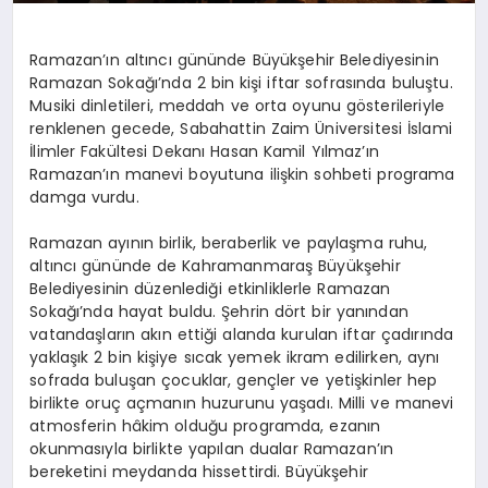
Ramazan’ın altıncı gününde Büyükşehir Belediyesinin
Ramazan Sokağı’nda 2 bin kişi iftar sofrasında buluştu.
Musiki dinletileri, meddah ve orta oyunu gösterileriyle
renklenen gecede, Sabahattin Zaim Üniversitesi İslami
İlimler Fakültesi Dekanı Hasan Kamil Yılmaz’ın
Ramazan’ın manevi boyutuna ilişkin sohbeti programa
damga vurdu.
Ramazan ayının birlik, beraberlik ve paylaşma ruhu,
altıncı gününde de Kahramanmaraş Büyükşehir
Belediyesinin düzenlediği etkinliklerle Ramazan
Sokağı’nda hayat buldu. Şehrin dört bir yanından
vatandaşların akın ettiği alanda kurulan iftar çadırında
yaklaşık 2 bin kişiye sıcak yemek ikram edilirken, aynı
sofrada buluşan çocuklar, gençler ve yetişkinler hep
birlikte oruç açmanın huzurunu yaşadı. Milli ve manevi
atmosferin hâkim olduğu programda, ezanın
okunmasıyla birlikte yapılan dualar Ramazan’ın
bereketini meydanda hissettirdi. Büyükşehir