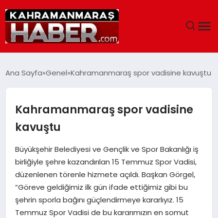
ANASAYFA
Ana Sayfa
Genel
Kahramanmaraş spor vadisine kavuştu
SIYASET
Kahramanmaraş spor vadisine
EĞITIM
kavuştu
EKONOMI
Büyükşehir Belediyesi ve Gençlik ve Spor Bakanlığı iş
birliğiyle şehre kazandırılan 15 Temmuz Spor Vadisi,
SAĞLIK
düzenlenen törenle hizmete açıldı. Başkan Görgel,
“Göreve geldiğimiz ilk gün ifade ettiğimiz gibi bu
GENEL
şehrin sporla bağını güçlendirmeye kararlıyız. 15
Temmuz Spor Vadisi de bu kararımızın en somut
SPOR