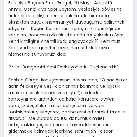
Belediye Başkanı Fırat Görgel, “19 Mayıs Atatürk’ü
Anma, Gençlik ve Spor Bayramı vesilesiyle böylesine
anlamlı bir açılışta hemşehrilerimizle bir arada
olmaktan büyük memnuniyet duyduğumu belirtmek
istiyorum. Bugün Kahramanmaraş’ımızın benliğinde
var olan, dönemimizle birlikte daha da yükselen Spor
Şehri kimliğine önemli katkı sağlayacak 15 Temmuz
Spor Vadimizi gençlerimizin, hemşehrilerimizin
hizmetine sunuyoruz” dedi.
“Millet Bahçemizi Yeni Fonksiyonlarla Güçlendirdik”
Başkan Görgel konuşmasının devamında, “Yaşadığımız
asrın felaketiyle yeşil alanlarımız barınma ve lojistik
merkez olarak hizmet vermişti. Çadırlardan
konteynırlara ardından da kalıcı konutlara evrilen
süreçte boşaltılan millet bahçelerimize yeni
fonksiyonlar yükleyerek, cazibelerini artırarak hizmete
alıyoruz. İşte burada da 100 dönümlük millet
bahçemizin geçici barınma kaynaklı hasarlarını
gidermekle kalmadık içerisine şehrimizin ilk spor