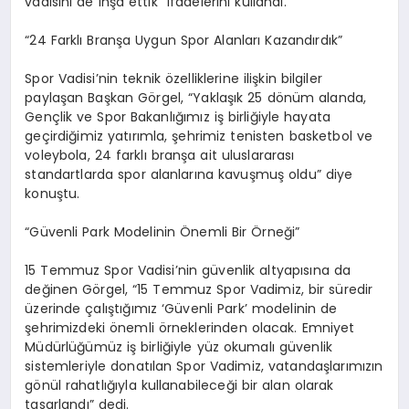
vadisini de inşa ettik” ifadelerini kullandı.
“24 Farklı Branşa Uygun Spor Alanları Kazandırdık”
Spor Vadisi’nin teknik özelliklerine ilişkin bilgiler
paylaşan Başkan Görgel, “Yaklaşık 25 dönüm alanda,
Gençlik ve Spor Bakanlığımız iş birliğiyle hayata
geçirdiğimiz yatırımla, şehrimiz tenisten basketbol ve
voleybola, 24 farklı branşa ait uluslararası
standartlarda spor alanlarına kavuşmuş oldu” diye
konuştu.
“Güvenli Park Modelinin Önemli Bir Örneği”
15 Temmuz Spor Vadisi’nin güvenlik altyapısına da
değinen Görgel, “15 Temmuz Spor Vadimiz, bir süredir
üzerinde çalıştığımız ‘Güvenli Park’ modelinin de
şehrimizdeki önemli örneklerinden olacak. Emniyet
Müdürlüğümüz iş birliğiyle yüz okumalı güvenlik
sistemleriyle donatılan Spor Vadimiz, vatandaşlarımızın
gönül rahatlığıyla kullanabileceği bir alan olarak
tasarlandı” dedi.