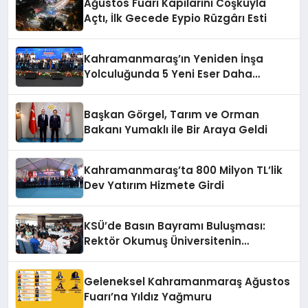
Ağustos Fuarı Kapılarını Coşkuyla
Açtı, İlk Gecede Eypio Rüzgârı Esti
Kahramanmaraş’ın Yeniden İnşa
Yolculuğunda 5 Yeni Eser Daha
Hizmete Açıldı
Başkan Görgel, Tarım ve Orman
Bakanı Yumaklı ile Bir Araya Geldi
Kahramanmaraş’ta 800 Milyon TL’lik
Dev Yatırım Hizmete Girdi
KSÜ’de Basın Bayramı Buluşması:
Rektör Okumuş Üniversitenin
Hedeflerini Anlattı
Geleneksel Kahramanmaraş Ağustos
Fuarı’na Yıldız Yağmuru