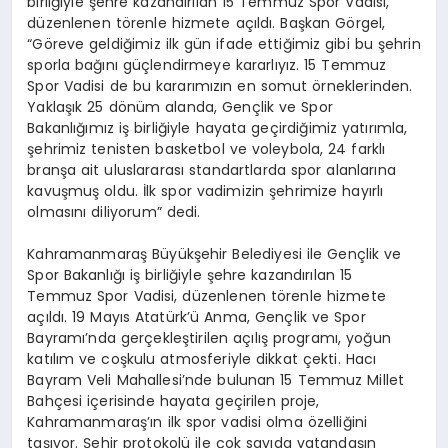
birliğiyle şehre kazandırılan 15 Temmuz Spor Vadisi,
düzenlenen törenle hizmete açıldı. Başkan Görgel,
“Göreve geldiğimiz ilk gün ifade ettiğimiz gibi bu şehrin
sporla bağını güçlendirmeye kararlıyız. 15 Temmuz
Spor Vadisi de bu kararımızın en somut örneklerinden.
Yaklaşık 25 dönüm alanda, Gençlik ve Spor
Bakanlığımız iş birliğiyle hayata geçirdiğimiz yatırımla,
şehrimiz tenisten basketbol ve voleybola, 24 farklı
branşa ait uluslararası standartlarda spor alanlarına
kavuşmuş oldu. İlk spor vadimizin şehrimize hayırlı
olmasını diliyorum” dedi.
Kahramanmaraş Büyükşehir Belediyesi ile Gençlik ve
Spor Bakanlığı iş birliğiyle şehre kazandırılan 15
Temmuz Spor Vadisi, düzenlenen törenle hizmete
açıldı. 19 Mayıs Atatürk’ü Anma, Gençlik ve Spor
Bayramı’nda gerçekleştirilen açılış programı, yoğun
katılım ve coşkulu atmosferiyle dikkat çekti. Hacı
Bayram Veli Mahallesi’nde bulunan 15 Temmuz Millet
Bahçesi içerisinde hayata geçirilen proje,
Kahramanmaraş’ın ilk spor vadisi olma özelliğini
taşıyor. Şehir protokolü ile çok sayıda vatandaşın