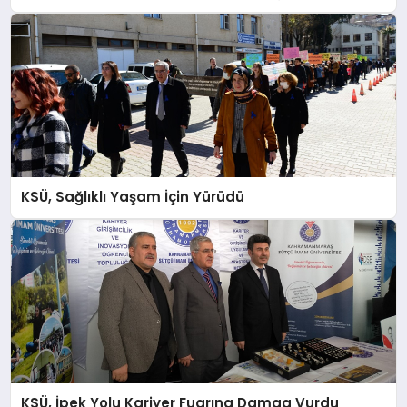
İLÇE HABERLERI
DÜNYA
İLETIŞIM
YAZARLAR
KSÜ, Sağlıklı Yaşam İçin Yürüdü
KÜNYE
KSÜ, İpek Yolu Kariyer Fuarına Damga Vurdu