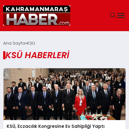
ANASAYFA
Ana Sayfa
KSÜ
KSÜ HABERLERI
SIYASET
EĞITIM
EKONOMI
SAĞLIK
GENEL
KSÜ, Eczacılık Kongresine Ev Sahipliği Yaptı
SPOR