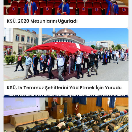
KSÜ, 2020 Mezunlarını Uğurladı
KSÜ, 15 Temmuz Şehitlerini Yâd Etmek İçin Yürüdü