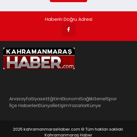
Haberin Doğru Adresi
Anasayfa
Siyaset
Eğitim
Ekonomi
Sağlık
Genel
Spor
İlçe Haberleri
Dünya
İletişim
Yazarlar
Künye
2025 kahramanmarasHaber.com © Tüm hakları saklıdır.
Kahramanmaraş Haber