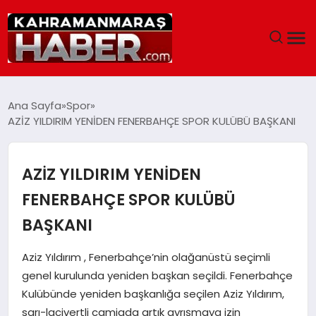
ANASAYFA
Ana Sayfa
Spor
AZİZ YILDIRIM YENİDEN FENERBAHÇE SPOR KULÜBÜ BAŞKANI
SIYASET
EĞITIM
AZİZ YILDIRIM YENİDEN
FENERBAHÇE SPOR KULÜBÜ
EKONOMI
BAŞKANI
SAĞLIK
Aziz Yıldırım , Fenerbahçe’nin olağanüstü seçimli
genel kurulunda yeniden başkan seçildi. Fenerbahçe
GENEL
Kulübünde yeniden başkanlığa seçilen Aziz Yıldırım,
sarı-lacivertli camiada artık ayrışmaya izin
SPOR