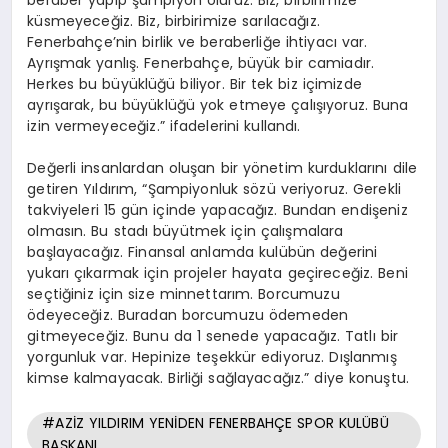
beraber yapıp şampiyon oluruz. Biz, birbirimize
küsmeyeceğiz. Biz, birbirimize sarılacağız.
Fenerbahçe’nin birlik ve beraberliğe ihtiyacı var.
Ayrışmak yanlış. Fenerbahçe, büyük bir camiadır.
Herkes bu büyüklüğü biliyor. Bir tek biz içimizde
ayrışarak, bu büyüklüğü yok etmeye çalışıyoruz. Buna
izin vermeyeceğiz.” ifadelerini kullandı.
Değerli insanlardan oluşan bir yönetim kurduklarını dile
getiren Yıldırım, “Şampiyonluk sözü veriyoruz. Gerekli
takviyeleri 15 gün içinde yapacağız. Bundan endişeniz
olmasın. Bu stadı büyütmek için çalışmalara
başlayacağız. Finansal anlamda kulübün değerini
yukarı çıkarmak için projeler hayata geçireceğiz. Beni
seçtiğiniz için size minnettarım. Borcumuzu
ödeyeceğiz. Buradan borcumuzu ödemeden
gitmeyeceğiz. Bunu da 1 senede yapacağız. Tatlı bir
yorgunluk var. Hepinize teşekkür ediyoruz. Dışlanmış
kimse kalmayacak. Birliği sağlayacağız.” diye konuştu.
#AZİZ YILDIRIM YENİDEN FENERBAHÇE SPOR KULÜBÜ
BAŞKANI