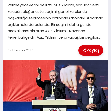
vermeyeceklerini belirtti. Aziz Yıldırım, sarı-lacivertli
kulübün olağanüstü seçimli genel kurulunda
İLÇE HABERLERI
başkanlığa seçilmesinin ardından Chobani Stadı’nda
açıklamalarda bulundu. Bir seçimi daha geride
DÜNYA
bıraktıklarını aktaran Aziz Yıldırım, “Kazanan
Fenerbahçe’dir. Aziz Yıldırım ve arkadaşları değildir….
İLETIŞIM
Paylaş
07 Haziran 2026
YAZARLAR
KÜNYE