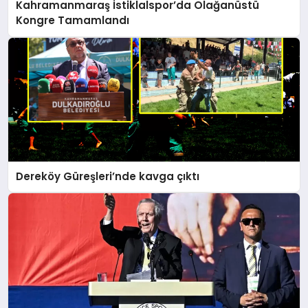
Kahramanmaraş İstiklalspor’da Olağanüstü
Kongre Tamamlandı
Dereköy Güreşleri’nde kavga çıktı