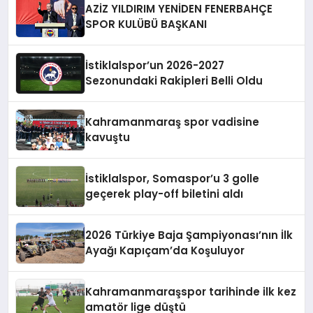
AZİZ YILDIRIM YENİDEN FENERBAHÇE
SPOR KULÜBÜ BAŞKANI
İstiklalspor’un 2026-2027
Sezonundaki Rakipleri Belli Oldu
Kahramanmaraş spor vadisine
kavuştu
İstiklalspor, Somaspor’u 3 golle
geçerek play-off biletini aldı
2026 Türkiye Baja Şampiyonası’nın İlk
Ayağı Kapıçam’da Koşuluyor
Kahramanmaraşspor tarihinde ilk kez
amatör lige düştü