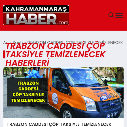
ANASAYFA
Ana Sayfa
TRABZON CADDESİ ÇÖP TAKSİYLE TEMİZLENECEK
TRABZON CADDESİ ÇÖP
TAKSİYLE TEMİZLENECEK
SIYASET
HABERLERI
EĞITIM
EKONOMI
SAĞLIK
GENEL
TRABZON CADDESİ ÇÖP TAKSİYLE TEMİZLENECEK
SPOR