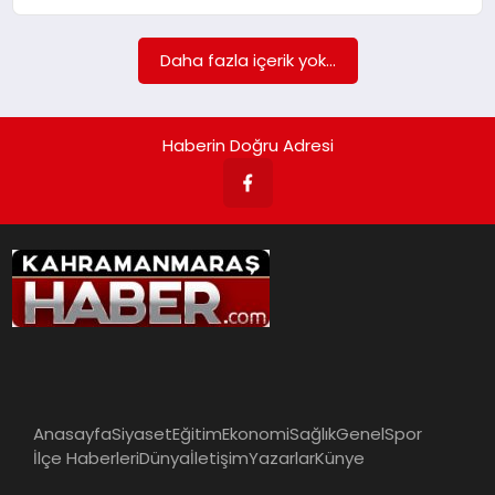
İLÇE HABERLERI
Daha fazla içerik yok...
DÜNYA
Haberin Doğru Adresi
İLETIŞIM
YAZARLAR
KÜNYE
Anasayfa
Siyaset
Eğitim
Ekonomi
Sağlık
Genel
Spor
İlçe Haberleri
Dünya
İletişim
Yazarlar
Künye