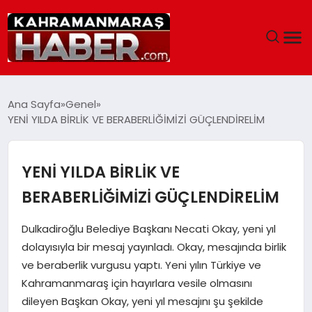
ANASAYFA
Ana Sayfa
Genel
YENİ YILDA BİRLİK VE BERABERLİĞİMİZİ GÜÇLENDİRELİM
SIYASET
EĞITIM
YENİ YILDA BİRLİK VE
BERABERLİĞİMİZİ GÜÇLENDİRELİM
EKONOMI
Dulkadiroğlu Belediye Başkanı Necati Okay, yeni yıl
SAĞLIK
dolayısıyla bir mesaj yayınladı. Okay, mesajında birlik
ve beraberlik vurgusu yaptı. Yeni yılın Türkiye ve
GENEL
Kahramanmaraş için hayırlara vesile olmasını
dileyen Başkan Okay, yeni yıl mesajını şu şekilde
SPOR