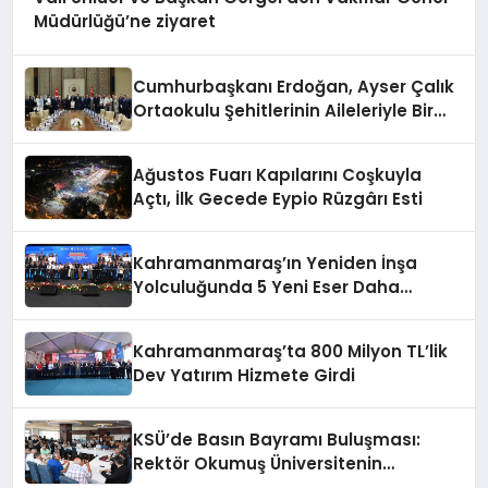
Müdürlüğü’ne ziyaret
Cumhurbaşkanı Erdoğan, Ayser Çalık
Ortaokulu Şehitlerinin Aileleriyle Bir
Araya Geldi
Ağustos Fuarı Kapılarını Coşkuyla
Açtı, İlk Gecede Eypio Rüzgârı Esti
Kahramanmaraş’ın Yeniden İnşa
Yolculuğunda 5 Yeni Eser Daha
Hizmete Açıldı
Kahramanmaraş’ta 800 Milyon TL’lik
Dev Yatırım Hizmete Girdi
KSÜ’de Basın Bayramı Buluşması:
Rektör Okumuş Üniversitenin
Hedeflerini Anlattı