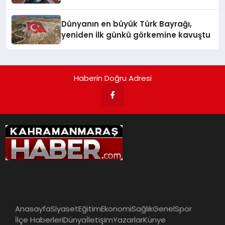
Dünyanın en büyük Türk Bayrağı,
yeniden ilk günkü görkemine kavuştu
Haberin Doğru Adresi
Anasayfa
Siyaset
Eğitim
Ekonomi
Sağlık
Genel
Spor
İlçe Haberleri
Dünya
İletişim
Yazarlar
Künye