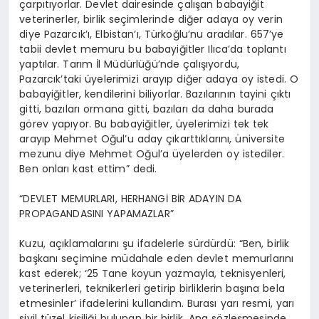
çarpıtıyorlar. Devlet dairesinde çalışan babayiğit
veterinerler, birlik seçimlerinde diğer adaya oy verin
diye Pazarcık’ı, Elbistan’ı, Türkoğlu’nu aradılar. 657’ye
tabii devlet memuru bu babayiğitler Ilıca’da toplantı
yaptılar. Tarım İl Müdürlüğü’nde çalışıyordu,
Pazarcık’taki üyelerimizi arayıp diğer adaya oy istedi. O
babayiğitler, kendilerini biliyorlar. Bazılarının tayini çıktı
gitti, bazıları ormana gitti, bazıları da daha burada
görev yapıyor. Bu babayiğitler, üyelerimizi tek tek
arayıp Mehmet Oğul’u aday çıkarttıklarını, üniversite
mezunu diye Mehmet Oğul’a üyelerden oy istediler.
Ben onları kast ettim” dedi.
“DEVLET MEMURLARI, HERHANGİ BİR ADAYIN DA
PROPAGANDASINI YAPAMAZLAR”
Kuzu, açıklamalarını şu ifadelerle sürdürdü: “Ben, birlik
başkanı seçimine müdahale eden devlet memurlarını
kast ederek; ‘25 Tane koyun yazmayla, teknisyenleri,
veterinerleri, teknikerleri getirip birliklerin başına bela
etmesinler’ ifadelerini kullandım. Burası yarı resmi, yarı
sivil tüzel kişiliği bulunan bir birlik. Ana sözleşmesinde