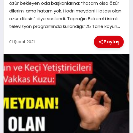
özür bekleyen oda başkanlarına; “hatam olsa özür
dilerim, ama hatam yok. Hodri meydan! Hatası olan
İLÇE HABERLERI
özür dilesin” diye seslendi. Toprağın Bekereti isimli
televizyon programında kullandığı;“25 Tane koyun…
DÜNYA
Paylaş
01 Şubat 2021
İLETIŞIM
YAZARLAR
KÜNYE