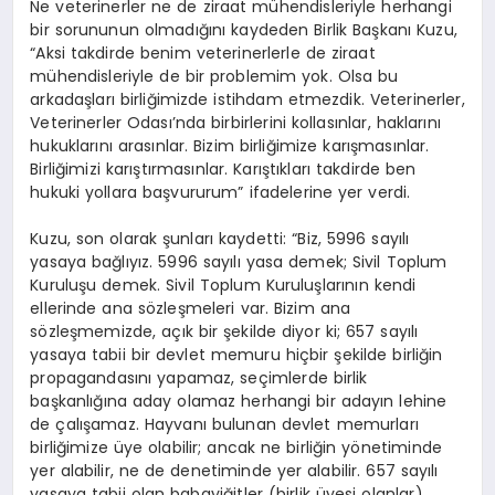
Ne veterinerler ne de ziraat mühendisleriyle herhangi
bir sorununun olmadığını kaydeden Birlik Başkanı Kuzu,
“Aksi takdirde benim veterinerlerle de ziraat
mühendisleriyle de bir problemim yok. Olsa bu
arkadaşları birliğimizde istihdam etmezdik. Veterinerler,
Veterinerler Odası’nda birbirlerini kollasınlar, haklarını
hukuklarını arasınlar. Bizim birliğimize karışmasınlar.
Birliğimizi karıştırmasınlar. Karıştıkları takdirde ben
hukuki yollara başvururum” ifadelerine yer verdi.
Kuzu, son olarak şunları kaydetti: “Biz, 5996 sayılı
yasaya bağlıyız. 5996 sayılı yasa demek; Sivil Toplum
Kuruluşu demek. Sivil Toplum Kuruluşlarının kendi
ellerinde ana sözleşmeleri var. Bizim ana
sözleşmemizde, açık bir şekilde diyor ki; 657 sayılı
yasaya tabii bir devlet memuru hiçbir şekilde birliğin
propagandasını yapamaz, seçimlerde birlik
başkanlığına aday olamaz herhangi bir adayın lehine
de çalışamaz. Hayvanı bulunan devlet memurları
birliğimize üye olabilir; ancak ne birliğin yönetiminde
yer alabilir, ne de denetiminde yer alabilir. 657 sayılı
yasaya tabii olan babayiğitler (birlik üyesi olanlar)