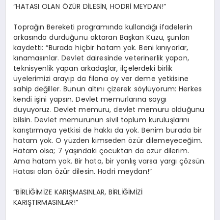
“HATASI OLAN ÖZÜR DİLESİN, HODRİ MEYDAN!”
Toprağın Bereketi programında kullandığı ifadelerin
arkasında durduğunu aktaran Başkan Kuzu, şunları
kaydetti: “Burada hiçbir hatam yok. Beni kınıyorlar,
kınamasınlar. Devlet dairesinde veterinerlik yapan,
teknisyenlik yapan arkadaşlar, ilçelerdeki birlik
üyelerimizi arayıp da filana oy ver deme yetkisine
sahip değiller. Bunun altını çizerek söylüyorum: Herkes
kendi işini yapsın. Devlet memurlarına saygı
duyuyoruz. Devlet memuru, devlet memuru olduğunu
bilsin. Devlet memurunun sivil toplum kuruluşlarını
karıştırmaya yetkisi de hakkı da yok. Benim burada bir
hatam yok. O yüzden kimseden özür dilemeyeceğim.
Hatam olsa; 7 yaşındaki çocuktan da özür dilerim.
Ama hatam yok. Bir hata, bir yanlış varsa yargı çözsün.
Hatası olan özür dilesin. Hodri meydan!”
“BİRLİĞİMİZE KARIŞMASINLAR, BİRLİĞİMİZİ
KARIŞTIRMASINLAR!”