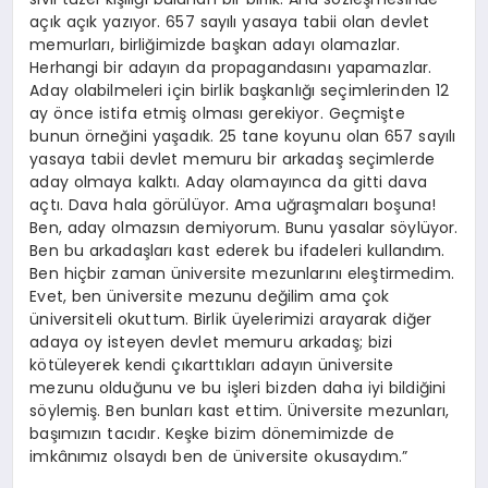
açık açık yazıyor. 657 sayılı yasaya tabii olan devlet
memurları, birliğimizde başkan adayı olamazlar.
Herhangi bir adayın da propagandasını yapamazlar.
Aday olabilmeleri için birlik başkanlığı seçimlerinden 12
ay önce istifa etmiş olması gerekiyor. Geçmişte
bunun örneğini yaşadık. 25 tane koyunu olan 657 sayılı
yasaya tabii devlet memuru bir arkadaş seçimlerde
aday olmaya kalktı. Aday olamayınca da gitti dava
açtı. Dava hala görülüyor. Ama uğraşmaları boşuna!
Ben, aday olmazsın demiyorum. Bunu yasalar söylüyor.
Ben bu arkadaşları kast ederek bu ifadeleri kullandım.
Ben hiçbir zaman üniversite mezunlarını eleştirmedim.
Evet, ben üniversite mezunu değilim ama çok
üniversiteli okuttum. Birlik üyelerimizi arayarak diğer
adaya oy isteyen devlet memuru arkadaş; bizi
kötüleyerek kendi çıkarttıkları adayın üniversite
mezunu olduğunu ve bu işleri bizden daha iyi bildiğini
söylemiş. Ben bunları kast ettim. Üniversite mezunları,
başımızın tacıdır. Keşke bizim dönemimizde de
imkânımız olsaydı ben de üniversite okusaydım.”