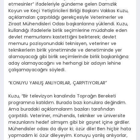
etmesinler” ifadeleriyle gündeme gelen Damızlık
Koyun ve Keçi Yetiştiricileri Birliği Başkanı Vakkas Kuzu,
açıklamaları çarpıtıldığı gerekçesiyle Veterinerler ve
Ziraat Mühendisleri Odası başkanlarına yüklendi. Kuzu,
kullandığı ifadelerle birlik seçimlerine müdahale eden
devlet memurlarını kastettiğini belirterek; devlet
memuru pozisyonundaki teknisyen, veteriner ve
teknikerlerin birlik yönetiminde ve denetiminde yer
alamayacağı gibi birlik seçimlerinde birlik başkanlığına
aday olamayacağını ve herhangi bir adayın lehine
çalışamayacağını söyledi.
“KONUYU YANLIŞ ANLIYORLAR, ÇARPITIYORLAR”
Kuzu, “Bir televizyon kanalında Toprağın Bereketi
programına katıldım. Burada bazı konulara değindim.
Ama buradaki açıklamalarım bazıları tarafından
çarpıtıldı. Veteriner, mühendis, tekniker ve üniversite
mezunlarını hedef almışım gibi bir gayret içine girdiler.
Mühendisler odası da diyor ki; özür dile! Ben hiçbir hata
yapmadım ki özür dileyeyim. Konuyu yanlış anlıyorlar,