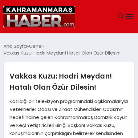
ANASAYFA
Ana Sayfa
Genel
Vakkas Kuzu: Hodri Meydan! Hatalı Olan Özür Dilesin!
SIYASET
EĞITIM
Vakkas Kuzu: Hodri Meydan!
Hatalı Olan Özür Dilesin!
EKONOMI
Katıldığı bir televizyon programındaki açıklamalarıyla
SAĞLIK
Veterinerler Odası ve Ziraat Mühendisleri Odası’nın
hedefi haline gelen Kahramanmaraş Damızlık Koyun
GENEL
ve Keçi Yetiştiricileri Birliği Başkanı Vakkas Kuzu,
konuşmalarının çarpıtıldığını belirterek kendisinden
SPOR