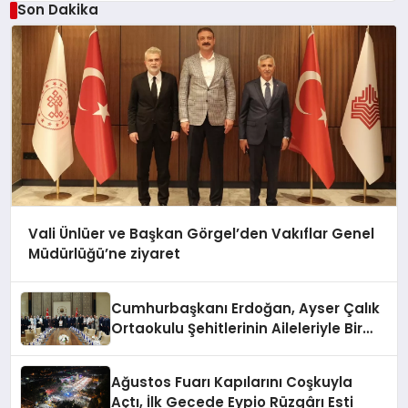
Son Dakika
Vali Ünlüer ve Başkan Görgel’den Vakıflar Genel
Müdürlüğü’ne ziyaret
Cumhurbaşkanı Erdoğan, Ayser Çalık
Ortaokulu Şehitlerinin Aileleriyle Bir
Araya Geldi
Ağustos Fuarı Kapılarını Coşkuyla
Açtı, İlk Gecede Eypio Rüzgârı Esti