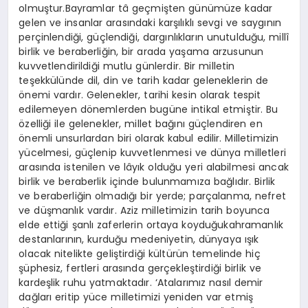
olmuştur.Bayramlar tâ geçmişten günümüze kadar
gelen ve insanlar arasındaki karşılıklı sevgi ve saygının
perçinlendiği, güçlendiği, dargınlıkların unutulduğu, millî
birlik ve beraberliğin, bir arada yaşama arzusunun
kuvvetlendirildiği mutlu günlerdir. Bir milletin
teşekkülünde dil, din ve tarih kadar geleneklerin de
önemi vardır. Gelenekler, tarihi kesin olarak tespit
edilemeyen dönemlerden bugüne intikal etmiştir. Bu
özelliği ile gelenekler, millet bağını güçlendiren en
önemli unsurlardan biri olarak kabul edilir. Milletimizin
yücelmesi, güçlenip kuvvetlenmesi ve dünya milletleri
arasında istenilen ve lâyık olduğu yeri alabilmesi ancak
birlik ve beraberlik içinde bulunmamıza bağlıdır. Birlik
ve beraberliğin olmadığı bir yerde; parçalanma, nefret
ve düşmanlık vardır. Aziz milletimizin tarih boyunca
elde ettiği şanlı zaferlerin ortaya koyduğukahramanlık
destanlarının, kurduğu medeniyetin, dünyaya ışık
olacak nitelikte geliştirdiği kültürün temelinde hiç
şüphesiz, fertleri arasında gerçekleştirdiği birlik ve
kardeşlik ruhu yatmaktadır. ‘Atalarımız nasıl demir
dağları eritip yüce milletimizi yeniden var etmiş