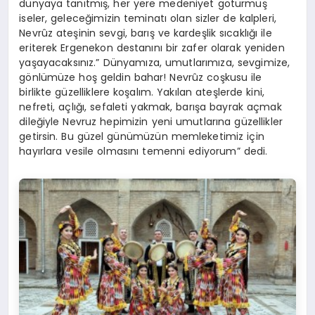
dünyaya tanıtmış, her yere medeniyet götürmüş
iseler, geleceğimizin teminatı olan sizler de kalpleri,
Nevrûz ateşinin sevgi, barış ve kardeşlik sıcaklığı ile
eriterek Ergenekon destanını bir zafer olarak yeniden
yaşayacaksınız.” Dünyamıza, umutlarımıza, sevgimize,
gönlümüze hoş geldin bahar! Nevrûz coşkusu ile
birlikte güzelliklere koşalım. Yakılan ateşlerde kini,
nefreti, açlığı, sefaleti yakmak, barışa bayrak açmak
dileğiyle Nevruz hepimizin yeni umutlarına güzellikler
getirsin. Bu güzel günümüzün memleketimiz için
hayırlara vesile olmasını temenni ediyorum” dedi.