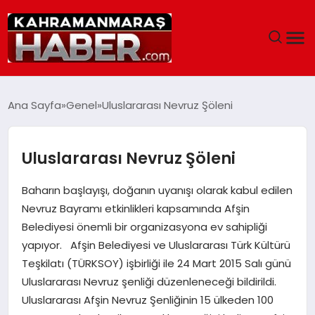
ANASAYFA
Ana Sayfa
Genel
Uluslararası Nevruz Şöleni
SIYASET
Uluslararası Nevruz Şöleni
EĞITIM
Baharın başlayışı, doğanın uyanışı olarak kabul edilen
EKONOMI
Nevruz Bayramı etkinlikleri kapsamında Afşin
Belediyesi önemli bir organizasyona ev sahipliği
SAĞLIK
yapıyor. Afşin Belediyesi ve Uluslararası Türk Kültürü
Teşkilatı (TÜRKSOY) işbirliği ile 24 Mart 2015 Salı günü
GENEL
Uluslararası Nevruz şenliği düzenleneceği bildirildi.
Uluslararası Afşin Nevruz Şenliğinin 15 ülkeden 100
SPOR