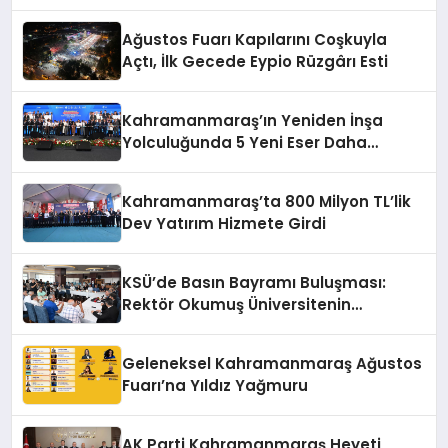
Ağustos Fuarı Kapılarını Coşkuyla
Açtı, İlk Gecede Eypio Rüzgârı Esti
Kahramanmaraş’ın Yeniden İnşa
Yolculuğunda 5 Yeni Eser Daha
Hizmete Açıldı
Kahramanmaraş’ta 800 Milyon TL’lik
Dev Yatırım Hizmete Girdi
KSÜ’de Basın Bayramı Buluşması:
Rektör Okumuş Üniversitenin
Hedeflerini Anlattı
Geleneksel Kahramanmaraş Ağustos
Fuarı’na Yıldız Yağmuru
AK Parti Kahramanmaraş Heyeti