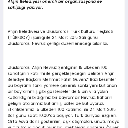
Afşin Belediyesi önemli bir organizasyona ev
sahipliği yapıyor.
Afşin Belediyesi ve Uluslararası Türk Kültürü Teşkilatı
(TÜRKSOY) işbirliği ile 24 Mart 2015 Salı günü
Uluslararası Nevruz şenliği düzenleneceği bildirildi.
Uluslararası Afşin Nevruz Şenliğinin 15 ülkeden 100
sanatçının katılımı ile gerçekleşeceğini belirten Afşin
Belediye Başkanı Mehmet Fatih Güven;” Bazı kesimler
bu bayramı farklı yönlere çekerek sanki yeni kutlanan
bir bayrammış gibi gösterseler de 5 bin yıla yakın
kutlandığını bildiğimiz bir bayramdır Nevruz. Baharın
gelişini atalarımız kutlamış, bizler de kutluyoruz.
Etkinliklerimiz 15 ülkeden 100 katılımcı ile 24 Mart 2015
Salı günü saat: 10.00’da başlıyor. Türk dünyası ezgileri,
Orta Asya dans gösterileri, âşık atışmaları, unutulmaya
yüz tutmuş çocuk oyunları, mehteran gösterisi, Özbek