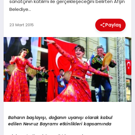
sanatçının katılımı ile gerçekleşeceğini belirten Afşin
Belediye…
İLÇE HABERLERI
Paylaş
23 Mart 2015
DÜNYA
İLETIŞIM
YAZARLAR
KÜNYE
Baharın başlayışı, doğanın uyanışı olarak kabul
edilen Nevruz Bayramı etkinlikleri kapsamında