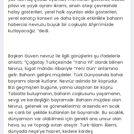
pilavı ve yayık ayranı ikramı, sinsin ateşi çevresinde
halay gösterileri, yerel halk oyunları ekibi gösterileri,
yerel sanatçı konseri ve daha birçok etkinlikle baharın
habercisi nevruzu büyük bir coşkuyla Afşin’imizde
kutlayacağız. “dedi.
Başkan Güven nevruz ile ilgili görüşlerini şu ifadelerle
anlattı; ”Çağatay Türkçesinde ”Yana Yıl” olarak bilinen
Nevruz, lügat mânâsı itibariyle “Yeni Gün” anlamına
gelir. Baharın gelişini müjdeler. Türk Dünyasında bahar
bayramı olarak kutlanır. Nevrûz aslında bir köprüdür.
Bizi geçmişten bugüne, yarına ulaştıran bir köprü.
Tabiatla buluşmanın, baharın coşkusunu yaşamanın,
sevgi ve kardeşliğin bayramıdır. Baharın müjdesi olan
Nevruz, gelenek ve göreneklerimiz arasında en sıcak
ve canlı bir şekilde kutlanılan bir bayramdır. Bu sıcaklık,
dünyamızın var olabilmesi için gerekli ana unsur olan
hava, su ve toprağı ısıtan ateştir. Türk-İslam Âlemi,
dünyada neşe’ye hasret, kedere kardeş