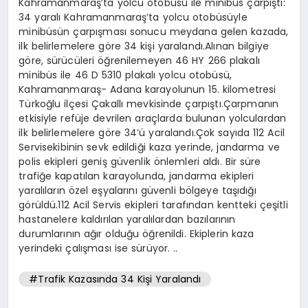
Kahramanmaraş’ta yolcu otobüsü ile minibüs çarpıştı:
34 yaralı Kahramanmaraş’ta yolcu otobüsüyle
minibüsün çarpışması sonucu meydana gelen kazada,
ilk belirlemelere göre 34 kişi yaralandı.Alınan bilgiye
göre, sürücüleri öğrenilemeyen 46 HY 266 plakalı
minibüs ile 46 D 5310 plakalı yolcu otobüsü,
Kahramanmaraş- Adana karayolunun 15. kilometresi
Türkoğlu ilçesi Çakallı mevkisinde çarpıştı.Çarpmanın
etkisiyle refüje devrilen araçlarda bulunan yolculardan
ilk belirlemelere göre 34’ü yaralandı.Çok sayıda 112 Acil
Servisekibinin sevk edildiği kaza yerinde, jandarma ve
polis ekipleri geniş güvenlik önlemleri aldı. Bir süre
trafiğe kapatılan karayolunda, jandarma ekipleri
yaralıların özel eşyalarını güvenli bölgeye taşıdığı
görüldü.112 Acil Servis ekipleri tarafından kentteki çeşitli
hastanelere kaldırılan yaralılardan bazılarının
durumlarının ağır olduğu öğrenildi. Ekiplerin kaza
yerindeki çalışması ise sürüyor. ..
#Trafik Kazasında 34 Kişi Yaralandı