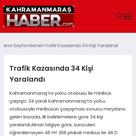
ANASAYFA
Ana Sayfa
Genel
Trafik Kazasında 34 Kişi Yaralandı
SIYASET
Trafik Kazasında 34 Kişi
EĞITIM
Yaralandı
EKONOMI
Kahramanmaraş’ta yolcu otobüsü ile minibüs
çarpıştı: 34 yaralı Kahramanmaraş’ta yolcu
SAĞLIK
otobüsüyle minibüsün çarpışması sonucu meydana
gelen kazada, ilk belirlemelere göre 34 kişi
GENEL
yaralandı.Alınan bilgiye göre, sürücüleri
öğrenilemeyen 46 HY 266 plakalı minibüs ile 46 D
SPOR