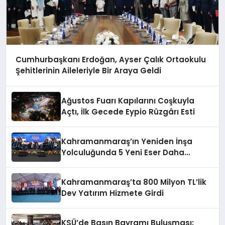
Cumhurbaşkanı Erdoğan, Ayser Çalık Ortaokulu
Şehitlerinin Aileleriyle Bir Araya Geldi
Ağustos Fuarı Kapılarını Coşkuyla
Açtı, İlk Gecede Eypio Rüzgârı Esti
Kahramanmaraş’ın Yeniden İnşa
Yolculuğunda 5 Yeni Eser Daha
Hizmete Açıldı
Kahramanmaraş’ta 800 Milyon TL’lik
Dev Yatırım Hizmete Girdi
KSÜ’de Basın Bayramı Buluşması: