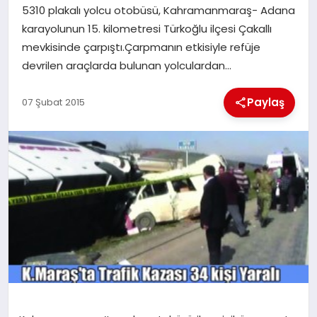
5310 plakalı yolcu otobüsü, Kahramanmaraş- Adana
karayolunun 15. kilometresi Türkoğlu ilçesi Çakallı
İLÇE HABERLERI
mevkisinde çarpıştı.Çarpmanın etkisiyle refüje
devrilen araçlarda bulunan yolculardan…
DÜNYA
Paylaş
07 Şubat 2015
İLETIŞIM
YAZARLAR
KÜNYE