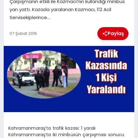
Çarpışmanın etkili ile Kazmacı’nın kullandığı minibüs
yan yattı. Kazada yaralanan Kazmacı, 112 Acil
İLÇE HABERLERI
Servisekiplerince…
DÜNYA
Paylaş
07 Şubat 2015
İLETIŞIM
YAZARLAR
KÜNYE
Kahramanmaraş’ta trafik kazası: 1 yaralı
Kahramanmaraş’ta iki minibüsün çarpışması sonucu