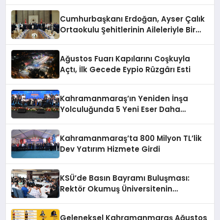
Cumhurbaşkanı Erdoğan, Ayser Çalık
Ortaokulu Şehitlerinin Aileleriyle Bir
Araya Geldi
Ağustos Fuarı Kapılarını Coşkuyla
Açtı, İlk Gecede Eypio Rüzgârı Esti
Kahramanmaraş’ın Yeniden İnşa
Yolculuğunda 5 Yeni Eser Daha
Hizmete Açıldı
Kahramanmaraş’ta 800 Milyon TL’lik
Dev Yatırım Hizmete Girdi
KSÜ’de Basın Bayramı Buluşması:
Rektör Okumuş Üniversitenin
Hedeflerini Anlattı
Geleneksel Kahramanmaraş Ağustos