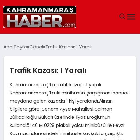
ANASAYFA
Ana Sayfa
Genel
Trafik Kazası: 1 Yaralı
SIYASET
Trafik Kazası: 1 Yaralı
EĞITIM
Kahramanmaraş’ta trafik kazası: 1 yaralı
EKONOMI
Kahramanmaraş’ta iki minibüsün çarpışması sonucu
meydana gelen kazada 1 kişi yaralandı.Alınan
SAĞLIK
bilgilere göre, Senem Ayşe Mahallesi Salman
Zülkadiroğlu Bulvarı üzerinde İlyas Eroğlu’nun
GENEL
kullandığı 46 M 0229 plakalı yolcu minibüsü ile Fevzi
Kazmacı idaresindeki minibüsle kavşakta çarpıştı.
SPOR