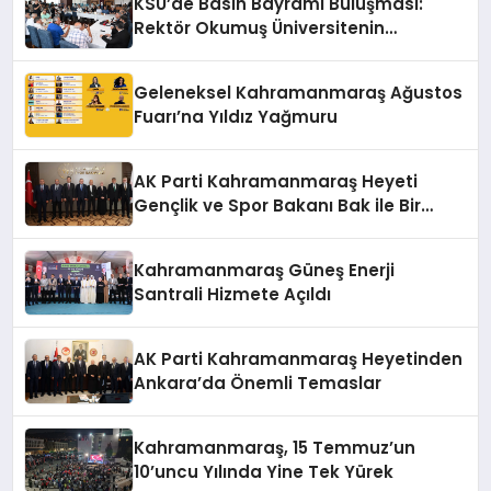
KSÜ’de Basın Bayramı Buluşması:
Rektör Okumuş Üniversitenin
Hedeflerini Anlattı
Geleneksel Kahramanmaraş Ağustos
Fuarı’na Yıldız Yağmuru
AK Parti Kahramanmaraş Heyeti
Gençlik ve Spor Bakanı Bak ile Bir
Araya Geldi
Kahramanmaraş Güneş Enerji
Santrali Hizmete Açıldı
AK Parti Kahramanmaraş Heyetinden
Ankara’da Önemli Temaslar
Kahramanmaraş, 15 Temmuz’un
10’uncu Yılında Yine Tek Yürek