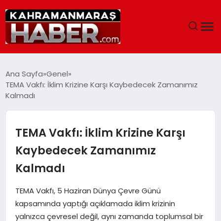
ANASAYFA
Ana Sayfa
Genel
TEMA Vakfı: İklim Krizine Karşı Kaybedecek Zamanımız
SIYASET
Kalmadı
EĞITIM
TEMA Vakfı: İklim Krizine Karşı
EKONOMI
Kaybedecek Zamanımız
Kalmadı
SAĞLIK
TEMA Vakfı, 5 Haziran Dünya Çevre Günü
GENEL
kapsamında yaptığı açıklamada iklim krizinin
yalnızca çevresel değil, aynı zamanda toplumsal bir
SPOR