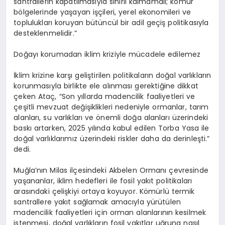
santrallerin kapatılmasıyla sınırlı kalmamalı; kömür
bölgelerinde yaşayan işçileri, yerel ekonomileri ve
toplulukları koruyan bütüncül bir adil geçiş politikasıyla
desteklenmelidir.”
Doğayı korumadan iklim kriziyle mücadele edilemez
İklim krizine karşı geliştirilen politikaların doğal varlıkların
korunmasıyla birlikte ele alınması gerektiğine dikkat
çeken Ataç, “Son yıllarda madencilik faaliyetleri ve
çeşitli mevzuat değişiklikleri nedeniyle ormanlar, tarım
alanları, su varlıkları ve önemli doğa alanları üzerindeki
baskı artarken, 2025 yılında kabul edilen Torba Yasa ile
doğal varlıklarımız üzerindeki riskler daha da derinleşti.”
dedi.
Muğla’nın Milas ilçesindeki Akbelen Ormanı çevresinde
yaşananlar, iklim hedefleri ile fosil yakıt politikaları
arasındaki çelişkiyi ortaya koyuyor. Kömürlü termik
santrallere yakıt sağlamak amacıyla yürütülen
madencilik faaliyetleri için orman alanlarının kesilmek
istenmesi, doğal varlıkların fosil yakıtlar uğruna nasıl