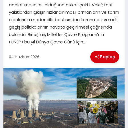
adalet meselesi olduğuna dikkat çekti. Vakıf; fosil
yakıtlardan çıkışın hızlandırılması, ormanların ve tarım
İLÇE HABERLERI
alanlarının madencilik baskısından korunması ve adil
geçiş politikalarının hayata geçirilmesi çağrısında
DÜNYA
bulundu. Birleşmiş Milletler Çevre Programı’nın
(UNEP) bu yıl Dünya Çevre Günü için…
İLETIŞIM
Paylaş
04 Haziran 2026
YAZARLAR
KÜNYE