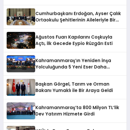
Cumhurbaşkanı Erdoğan, Ayser Çalık
Ortaokulu Şehitlerinin Aileleriyle Bir
Araya Geldi
Ağustos Fuarı Kapılarını Coşkuyla
Açtı, İlk Gecede Eypio Rüzgârı Esti
Kahramanmaraş’ın Yeniden İnşa
Yolculuğunda 5 Yeni Eser Daha
Hizmete Açıldı
Başkan Görgel, Tarım ve Orman
Bakanı Yumaklı ile Bir Araya Geldi
Kahramanmaraş’ta 800 Milyon TL’lik
Dev Yatırım Hizmete Girdi