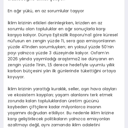
En ağır yükü, en az sorumlular taşıyor
İklim krizinin etkileri derinleşirken, krizden en az
sorumlu olan topluluklar en ağır sonuçlarla karşı
karşıya kalıyor. Dünya Eşitsizlik Raporu’na1 göre küresel
nüfusun en zengin yüzde 1’i, sera gazı emisyonlarının
yüzde 41’inden sorumluyken; en yoksul yüzde 50’nin
payı yalnızca yüzde 3 düzeyinde kalıyor. Oxfam’ın
2026 yılında yayımladığı araştırma2 ise dünyanın en
zengin yüzde 1’inin, 1,5 derece hedefiyle uyumlu yıllık
karbon bütçesini yılın ilk günlerinde tükettiğini ortaya
koyuyor.
İklim krizinin yarattığı kuraklık, seller, aşırı hava olayları
ve ekosistem kayıpları; yaşam alanlarını terk etmek
zorunda kalan topluluklardan üretim gücünü
kaybeden çiftçilere kadar milyonlarca insanın
yaşamını doğrudan etkiliyor. Bu nedenle iklim krizine
karşı geliştirilecek politikaların yalnızca emisyonları
azaltmayı değil, aynı zamanda iklim adaletini