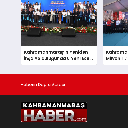
Kahramanmaraş’ın Yeniden
Kahrama
İnşa Yolculuğunda 5 Yeni Eser
Milyon TL’
Daha Hizmete Açıldı
Hizmete G
Haberin Doğru Adresi