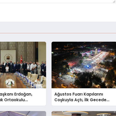
şkanı Erdoğan,
Ağustos Fuarı Kapılarını
ık Ortaokulu
Coşkuyla Açtı, İlk Gecede
n Aileleriyle Bir
Eypio Rüzgârı Esti
ldi