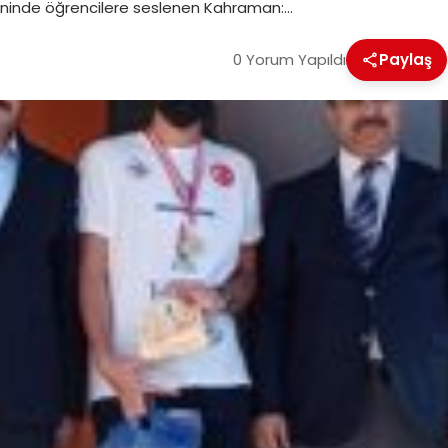
töreninde öğrencilere seslenen Kahraman:…
0 Yorum Yapıldı
Paylaş