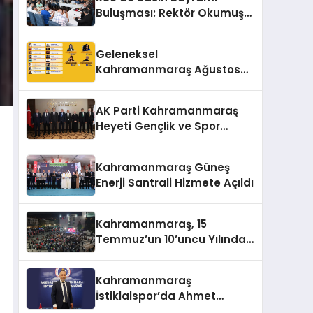
Buluşması: Rektör Okumuş
Üniversitenin Hedeflerini
Anlattı
Geleneksel
Kahramanmaraş Ağustos
Fuarı’na Yıldız Yağmuru
AK Parti Kahramanmaraş
Heyeti Gençlik ve Spor
Bakanı Bak ile Bir Araya
Geldi
Kahramanmaraş Güneş
Enerji Santrali Hizmete Açıldı
Kahramanmaraş, 15
Temmuz’un 10’uncu Yılında
Yine Tek Yürek
Kahramanmaraş
İstiklalspor’da Ahmet
Gülpak Dönemi Başladı