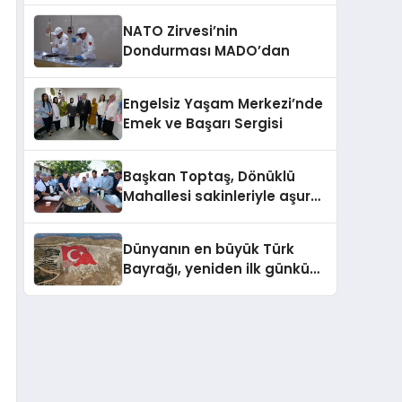
NATO Zirvesi’nin
Dondurması MADO’dan
Engelsiz Yaşam Merkezi’nde
Emek ve Başarı Sergisi
Başkan Toptaş, Dönüklü
Mahallesi sakinleriyle aşure
sofrasında buluştu
Dünyanın en büyük Türk
Bayrağı, yeniden ilk günkü
görkemine kavuştu