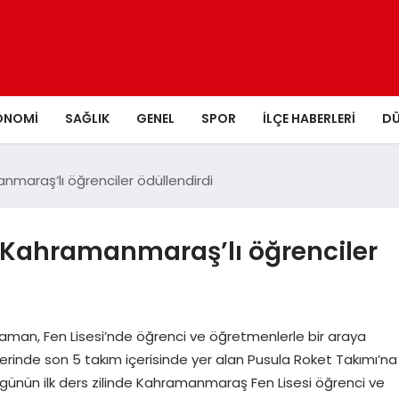
ONOMI
SAĞLIK
GENEL
SPOR
İLÇE HABERLERI
D
nmaraş’lı öğrenciler ödüllendirdi
n Kahramanmaraş’lı öğrenciler
aman, Fen Lisesi’nde öğrenci ve öğretmenlerle bir araya
erinde son 5 takım içerisinde yer alan Pusula Roket Takımı’na
, günün ilk ders zilinde Kahramanmaraş Fen Lisesi öğrenci ve