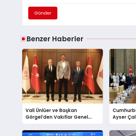
Gönder
Benzer Haberler
Vali Ünlüer ve Başkan
Cumhurba
Görgel’den Vakıflar Genel
Ayser Çal
Müdürlüğü’ne ziyaret
Şehitlerini
Araya Ge