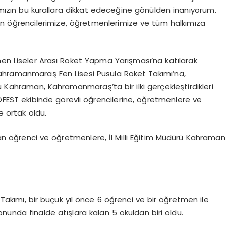
kımızın bu kurallara dikkat edeceğine gönülden inanıyorum.
nın öğrencilerimize, öğretmenlerimize ve tüm halkımıza
nen Liseler Arası Roket Yapma Yarışması’na katılarak
ahramanmaraş Fen Lisesi Pusula Roket Takımı’na,
ü Kahraman, Kahramanmaraş’ta bir ilki gerçekleştirdikleri
KNOFEST ekibinde görevli öğrencilerine, öğretmenlere ve
e ortak oldu.
n öğrenci ve öğretmenlere, İl Milli Eğitim Müdürü Kahraman
 Takımı, bir buçuk yıl önce 6 öğrenci ve bir öğretmen ile
sonunda finalde atışlara kalan 5 okuldan biri oldu.