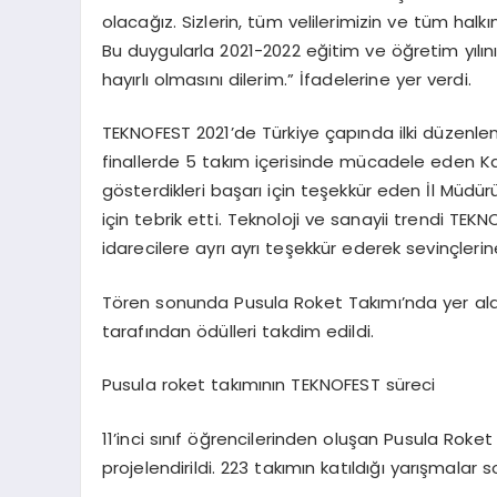
olacağız. Sizlerin, tüm velilerimizin ve tüm hal
Bu duygularla 2021-2022 eğitim ve öğretim yılı
hayırlı olmasını dilerim.” İfadelerine yer verdi.
TEKNOFEST 2021’de Türkiye çapında ilki düzenle
finallerde 5 takım içerisinde mücadele eden K
gösterdikleri başarı için teşekkür eden İl Müdür
için tebrik etti. Teknoloji ve sanayii trendi TE
idarecilere ayrı ayrı teşekkür ederek sevinçlerin
Tören sonunda Pusula Roket Takımı’nda yer ala
tarafından ödülleri takdim edildi.
Pusula roket takımının TEKNOFEST süreci
11’inci sınıf öğrencilerinden oluşan Pusula Roket
projelendirildi. 223 takımın katıldığı yarışmalar 