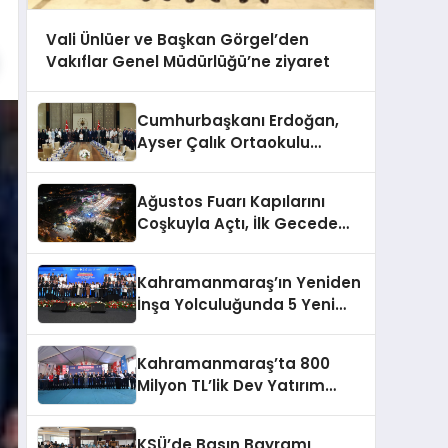
Vali Ünlüer ve Başkan Görgel’den
Vakıflar Genel Müdürlüğü’ne ziyaret
Cumhurbaşkanı Erdoğan,
Ayser Çalık Ortaokulu
Şehitlerinin Aileleriyle Bir
Araya Geldi
Ağustos Fuarı Kapılarını
Coşkuyla Açtı, İlk Gecede
Eypio Rüzgârı Esti
Kahramanmaraş’ın Yeniden
İnşa Yolculuğunda 5 Yeni
Eser Daha Hizmete Açıldı
Kahramanmaraş’ta 800
Milyon TL’lik Dev Yatırım
Hizmete Girdi
KSÜ’de Basın Bayramı