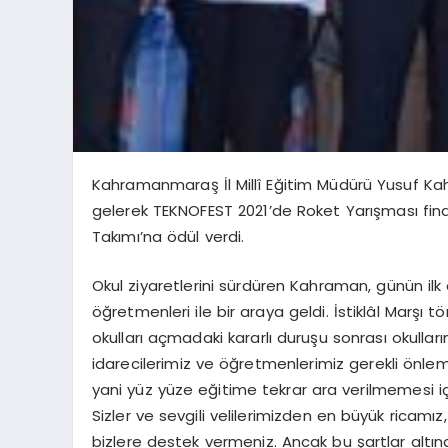
Kahramanmaraş İl Millî Eğitim Müdürü Yusuf Ka
gelerek TEKNOFEST 2021’de Roket Yarışması fina
Takımı’na ödül verdi.
Okul ziyaretlerini sürdüren Kahraman, günün il
öğretmenleri ile bir araya geldi. İstiklâl Marşı
okulları açmadaki kararlı duruşu sonrası okulla
idarecilerimiz ve öğretmenlerimiz gerekli önlem
yani yüz yüze eğitime tekrar ara verilmemesi iç
Sizler ve sevgili velilerimizden en büyük ricam
bizlere destek vermeniz. Ancak bu şartlar alt