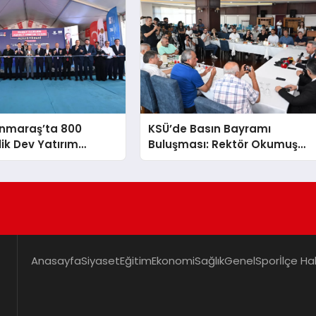
nmaraş’ta 800
KSÜ’de Basın Bayramı
lik Dev Yatırım
Buluşması: Rektör Okumuş
irdi
Üniversitenin Hedeflerini
Anlattı
Anasayfa
Siyaset
Eğitim
Ekonomi
Sağlık
Genel
Spor
İlçe Ha