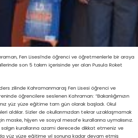
hraman, Fen Lisesi’nde öğrenci ve öğretmenlerle bir araya
llerinde son 5 takım içerisinde yer alan Pusula Roket
k ders zilinde Kahramanmaraş Fen Lisesi öğrenci ve
 töreninde öğrencilere seslenen Kahraman: “Bakanlığımızın
rımız yüz yüze eğitime tam gün olarak başladı. Okul
leri aldılar. Sizler de okullarımızdan tekrar uzaklaşmamak
in maske, hijyen ve sosyal mesafe kurallarına uymalısınız.
ız, salgın kurallarına azami derecede dikkat etmeniz ve
ında yüz yüze eğitime yıl sonuna kadar devam etmiş