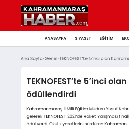
ANASAYFA
SIYASET
EĞITIM
EK
Ana Sayfa
Genel
TEKNOFEST’te 5’inci olan Kahrama
TEKNOFEST’te 5’inci ola
ödüllendirdi
Kahramanmaraş İl Millî Eğitim Müdürü Yusuf Kahr
gelerek TEKNOFEST 2021’de Roket Yarışması finall
ödül verdi. Okul ziyaretlerini sürdüren Kahraman