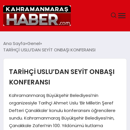
ANASAYFA
Ana Sayfa
Genel
TARİHÇİ USLU’DAN SEYİT ONBAŞI KONFERANSI
SIYASET
EĞITIM
TARİHÇİ USLU’DAN SEYİT ONBAŞI
KONFERANSI
EKONOMI
Kahramanmaraş Büyükşehir Belediyesi’nin
SAĞLIK
organizesiyle Tarihçi Ahmet Uslu ‘Bir Milletin Şeref
Defteri Çanakkale’ konulu konferansını öğrencilere
GENEL
sundu. Kahramanmaraş Büyükşehir Belediyesi’nin,
Çanakkale Zaferi’nin 100. Yıldönümü kutlama
SPOR