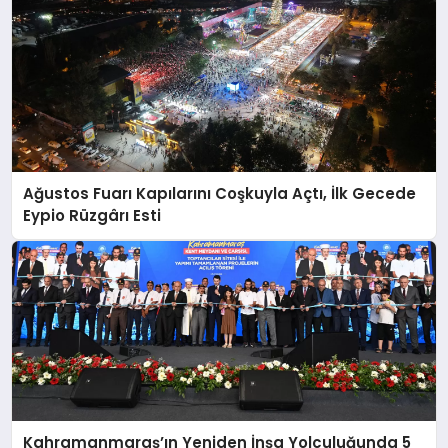
Ağustos Fuarı Kapılarını Coşkuyla Açtı, İlk Gecede
Eypio Rüzgârı Esti
Kahramanmaraş’ın Yeniden İnşa Yolculuğunda 5