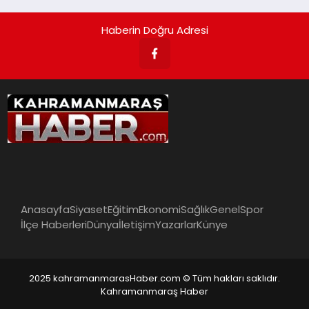
Haberin Doğru Adresi
Anasayfa
Siyaset
Eğitim
Ekonomi
Sağlık
Genel
Spor
İlçe Haberleri
Dünya
İletişim
Yazarlar
Künye
2025 kahramanmarasHaber.com © Tüm hakları saklıdır.
Kahramanmaraş Haber