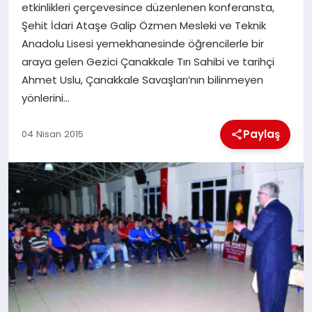
etkinlikleri çerçevesince düzenlenen konferansta,
Şehit İdari Ataşe Galip Özmen Mesleki ve Teknik
İLÇE HABERLERI
Anadolu Lisesi yemekhanesinde öğrencilerle bir
araya gelen Gezici Çanakkale Tırı Sahibi ve tarihçi
DÜNYA
Ahmet Uslu, Çanakkale Savaşları’nın bilinmeyen
yönlerini…
İLETIŞIM
Paylaş
04 Nisan 2015
YAZARLAR
KÜNYE