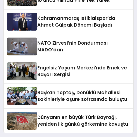
10’uncu Yılında Yine Tek Yürek
Kahramanmaraş İstiklalspor’da
Ahmet Gülpak Dönemi Başladı
NATO Zirvesi’nin Dondurması
MADO’dan
Engelsiz Yaşam Merkezi’nde Emek ve
Başarı Sergisi
Başkan Toptaş, Dönüklü Mahallesi
sakinleriyle aşure sofrasında buluştu
Dünyanın en büyük Türk Bayrağı,
yeniden ilk günkü görkemine kavuştu