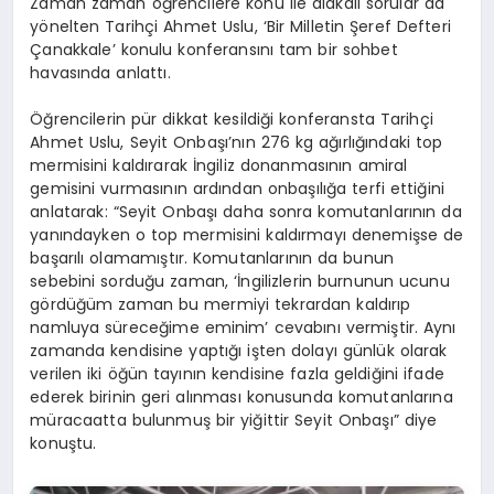
Zaman zaman öğrencilere konu ile alakalı sorular da
yönelten Tarihçi Ahmet Uslu, ‘Bir Milletin Şeref Defteri
Çanakkale’ konulu konferansını tam bir sohbet
havasında anlattı.
Öğrencilerin pür dikkat kesildiği konferansta Tarihçi
Ahmet Uslu, Seyit Onbaşı’nın 276 kg ağırlığındaki top
mermisini kaldırarak İngiliz donanmasının amiral
gemisini vurmasının ardından onbaşılığa terfi ettiğini
anlatarak: “Seyit Onbaşı daha sonra komutanlarının da
yanındayken o top mermisini kaldırmayı denemişse de
başarılı olamamıştır. Komutanlarının da bunun
sebebini sorduğu zaman, ‘İngilizlerin burnunun ucunu
gördüğüm zaman bu mermiyi tekrardan kaldırıp
namluya süreceğime eminim’ cevabını vermiştir. Aynı
zamanda kendisine yaptığı işten dolayı günlük olarak
verilen iki öğün tayının kendisine fazla geldiğini ifade
ederek birinin geri alınması konusunda komutanlarına
müracaatta bulunmuş bir yiğittir Seyit Onbaşı” diye
konuştu.