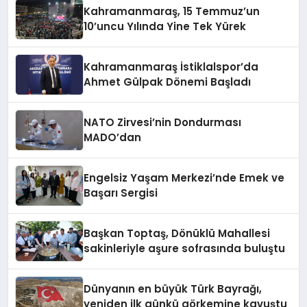
Kahramanmaraş, 15 Temmuz’un
10’uncu Yılında Yine Tek Yürek
Kahramanmaraş İstiklalspor’da
Ahmet Gülpak Dönemi Başladı
NATO Zirvesi’nin Dondurması
MADO’dan
Engelsiz Yaşam Merkezi’nde Emek ve
Başarı Sergisi
Başkan Toptaş, Dönüklü Mahallesi
sakinleriyle aşure sofrasında buluştu
Dünyanın en büyük Türk Bayrağı,
yeniden ilk günkü görkemine kavuştu