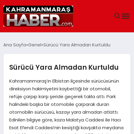
ANASAYFA
Ana Sayfa
Genel
Sürücü Yara Almadan Kurtuldu
SIYASET
Sürücü Yara Almadan Kurtuldu
EĞITIM
Kahramanmaraş’ın Elbistan ilçesinde sürücüsünün
EKONOMI
direksiyon hakimiyetini kaybettiği bir otomobil,
refüje çarpıp karşı şeride geçerek takla attı. Park
SAĞLIK
halindeki başka bir otomobile çarparak duran
otomobilin sürücüsü, kazayı yara almadan atlattı.
GENEL
Edinilen bilgiye göre, kaza Malatya Caddesi ile Hacı
Esat Efendi Caddesi’nin kesiştiği kavşakta meydana
SPOR