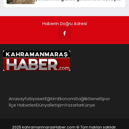
Haberin Doğru Adresi
Anasayfa
Siyaset
Eğitim
Ekonomi
Sağlık
Genel
Spor
İlçe Haberleri
Dünya
İletişim
Yazarlar
Künye
2025 kahramanmarasHaber.com © Tüm hakları saklıdır.