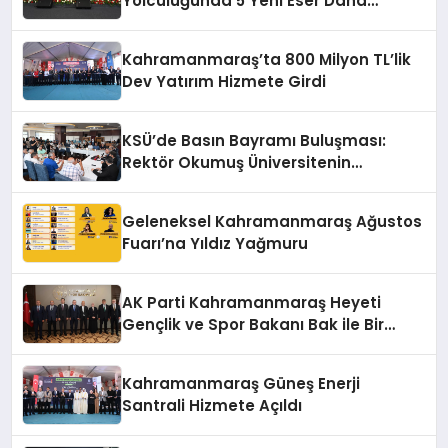
Yolculuğunda 5 Yeni Eser Daha
Hizmete Açıldı
Kahramanmaraş’ta 800 Milyon TL’lik
Dev Yatırım Hizmete Girdi
KSÜ’de Basın Bayramı Buluşması:
Rektör Okumuş Üniversitenin
Hedeflerini Anlattı
Geleneksel Kahramanmaraş Ağustos
Fuarı’na Yıldız Yağmuru
AK Parti Kahramanmaraş Heyeti
Gençlik ve Spor Bakanı Bak ile Bir
Araya Geldi
Kahramanmaraş Güneş Enerji
Santrali Hizmete Açıldı