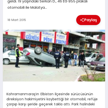
geldi. 19 yaşındaki Serkan D., 46 EG 855 plakalı
otomobili ile Malatya…
İLÇE HABERLERI
Paylaş
18 Mart 2015
DÜNYA
İLETIŞIM
YAZARLAR
KÜNYE
Kahramanmaraş’ın Elbistan ilçesinde sürücüsünün
direksiyon hakimiyetini kaybettiği bir otomobil, refüje
çarpıp karşı şeride geçerek takla attı. Park halindeki