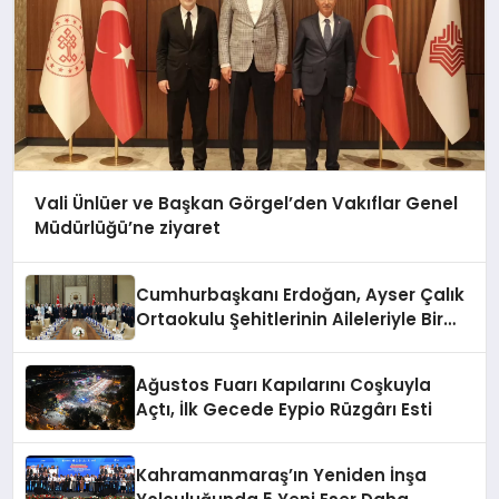
Vali Ünlüer ve Başkan Görgel’den Vakıflar Genel
Müdürlüğü’ne ziyaret
Cumhurbaşkanı Erdoğan, Ayser Çalık
Ortaokulu Şehitlerinin Aileleriyle Bir
Araya Geldi
Ağustos Fuarı Kapılarını Coşkuyla
Açtı, İlk Gecede Eypio Rüzgârı Esti
Kahramanmaraş’ın Yeniden İnşa