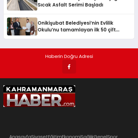
Sıcak Asfalt Serimi Başladı
Onikişubat Belediyesi’nin Evlilik
Okulu’nu tamamlayan ilk 50 çift
sertifikalarını aldı
Haberin Doğru Adresi
Anasayfa
Siyaset
Eğitim
Ekonomi
Sağlık
Genel
Spor