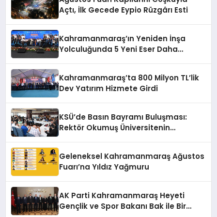
Açtı, İlk Gecede Eypio Rüzgârı Esti
Kahramanmaraş’ın Yeniden İnşa
Yolculuğunda 5 Yeni Eser Daha
Hizmete Açıldı
Kahramanmaraş’ta 800 Milyon TL’lik
Dev Yatırım Hizmete Girdi
KSÜ’de Basın Bayramı Buluşması:
Rektör Okumuş Üniversitenin
Hedeflerini Anlattı
Geleneksel Kahramanmaraş Ağustos
Fuarı’na Yıldız Yağmuru
AK Parti Kahramanmaraş Heyeti
Gençlik ve Spor Bakanı Bak ile Bir
Araya Geldi