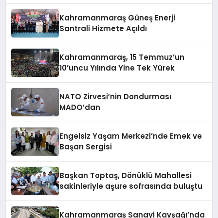
Kahramanmaraş Güneş Enerji
Santrali Hizmete Açıldı
Kahramanmaraş, 15 Temmuz’un
10’uncu Yılında Yine Tek Yürek
NATO Zirvesi’nin Dondurması
MADO’dan
Engelsiz Yaşam Merkezi’nde Emek ve
Başarı Sergisi
Başkan Toptaş, Dönüklü Mahallesi
sakinleriyle aşure sofrasında buluştu
Kahramanmaraş Sanayi Kavşağı’nda