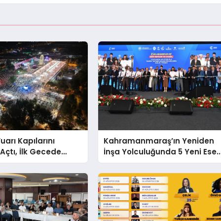
uarı Kapılarını
Kahramanmaraş’ın Yeniden
Açtı, İlk Gecede
İnşa Yolculuğunda 5 Yeni Eser
ârı Esti
Daha Hizmete Açıldı