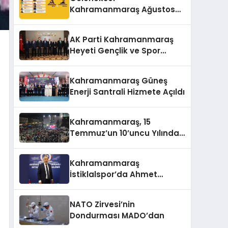
Kahramanmaraş Ağustos
Fuarı’na Yıldız Yağmuru
AK Parti Kahramanmaraş
Heyeti Gençlik ve Spor
Bakanı Bak ile Bir Araya
Geldi
Kahramanmaraş Güneş
Enerji Santrali Hizmete Açıldı
Kahramanmaraş, 15
Temmuz’un 10’uncu Yılında
Yine Tek Yürek
Kahramanmaraş
İstiklalspor’da Ahmet
Gülpak Dönemi Başladı
NATO Zirvesi’nin
Dondurması MADO’dan