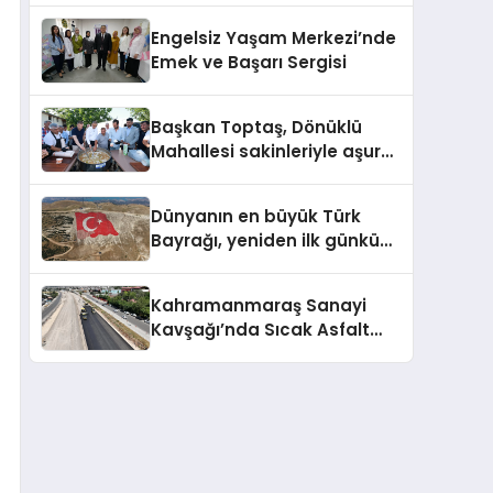
Engelsiz Yaşam Merkezi’nde
Emek ve Başarı Sergisi
Başkan Toptaş, Dönüklü
Mahallesi sakinleriyle aşure
sofrasında buluştu
Dünyanın en büyük Türk
Bayrağı, yeniden ilk günkü
görkemine kavuştu
Kahramanmaraş Sanayi
Kavşağı’nda Sıcak Asfalt
Serimi Başladı