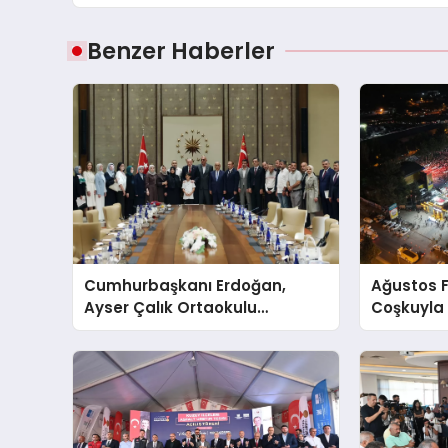
Benzer Haberler
Cumhurbaşkanı Erdoğan,
Ağustos F
Ayser Çalık Ortaokulu
Coşkuyla 
Şehitlerinin Aileleriyle Bir
Eypio Rüzg
Araya Geldi