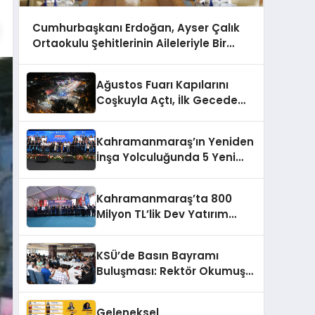
Cumhurbaşkanı Erdoğan, Ayser Çalık
Ortaokulu Şehitlerinin Aileleriyle Bir
Araya Geldi
Ağustos Fuarı Kapılarını
Coşkuyla Açtı, İlk Gecede
Eypio Rüzgârı Esti
Kahramanmaraş’ın Yeniden
İnşa Yolculuğunda 5 Yeni
Eser Daha Hizmete Açıldı
Kahramanmaraş’ta 800
Milyon TL’lik Dev Yatırım
Hizmete Girdi
KSÜ’de Basın Bayramı
Buluşması: Rektör Okumuş
Üniversitenin Hedeflerini
Anlattı
Geleneksel