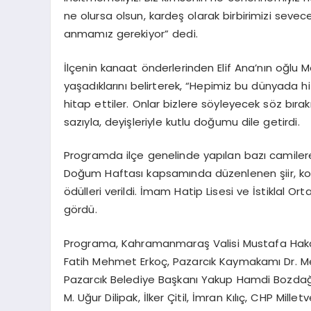
ne olursa olsun, kardeş olarak birbirimizi seveceğiz.
anmamız gerekiyor” dedi.
İlçenin kanaat önderlerinden Elif Ana’nın oğlu
yaşadıklarını belirterek, “Hepimiz bu dünyada hi
hitap ettiler. Onlar bizlere söyleyecek söz bır
sazıyla, deyişleriyle kutlu doğumu dile getirdi.
Programda ilçe genelinde yapılan bazı camilere
Doğum Haftası kapsamında düzenlenen şiir, kom
ödülleri verildi. İmam Hatip Lisesi ve İstiklal Orta
gördü.
Programa, Kahramanmaraş Valisi Mustafa Hak
Fatih Mehmet Erkoç, Pazarcık Kaymakamı Dr. M
Pazarcık Belediye Başkanı Yakup Hamdi Bozdağ, 
M. Uğur Dilipak, İlker Çitil, İmran Kılıç, CHP Mil