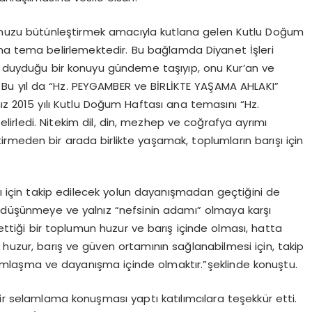
umuzu bütünleştirmek amacıyla kutlana gelen Kutlu Doğum
ir ana tema belirlemektedir. Bu bağlamda Diyanet İşleri
aç duyduğu bir konuyu gündeme taşıyıp, onu Kur’an ve
Bu yıl da “Hz. PEYGAMBER ve BİRLİKTE YAŞAMA AHLAKI”
ız 2015 yılı Kutlu Doğum Haftası ana temasını “Hz.
lirledi. Nitekim dil, din, mezhep ve coğrafya ayrımı
rmeden bir arada birlikte yaşamak, toplumların barışı için
için takip edilecek yolun dayanışmadan geçtiğini de
i düşünmeye ve yalnız “nefsinin adamı” olmaya karşı
 ettiği bir toplumun huzur ve barış içinde olması, hatta
e huzur, barış ve güven ortamının sağlanabilmesi için, takip
ardımlaşma ve dayanışma içinde olmaktır.”şeklinde konuştu.
 selamlama konuşması yaptı katılımcılara teşekkür etti.