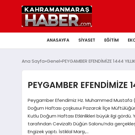
ANASAYFA
SIYASET
EĞITIM
EK
Ana Sayfa
Genel
PEYGAMBER EFENDİMİZE 1444 YILLI
PEYGAMBER EFENDİMİZE 14
Peygamber Efendimiz Hz. Muhammed Mustafa (S.A.V.
Doğum Haftası çoşkusuı Pazarcık İlçe Müftülüğ
Kutlu Doğum Haftası Etkinlikleri büyük ilgi gördü. 
tarafından Cevizaltı Düğün Salonu’nda gerçekleş
Engizek yaptı. İstiklal Marşı,…