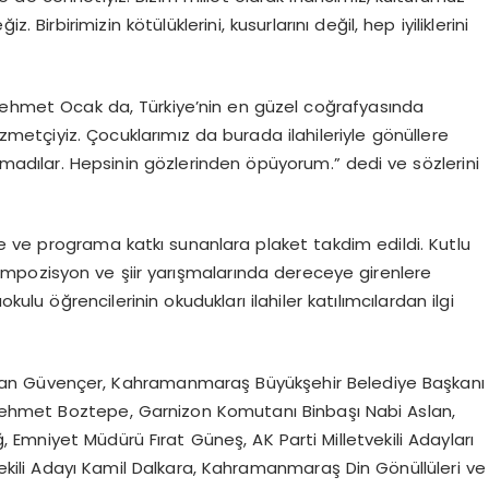
 Birbirimizin kötülüklerini, kusurlarını değil, hep iyiliklerini
 Mehmet Ocak da, Türkiye’nin en güzel coğrafyasında
zmetçiyiz. Çocuklarımız da burada ilahileriyle gönüllere
akmadılar. Hepsinin gözlerinden öpüyorum.” dedi ve sözlerini
 ve programa katkı sunanlara plaket takdim edildi. Kutlu
pozisyon ve şiir yarışmalarında dereceye girenlere
okulu öğrencilerinin okudukları ilahiler katılımcılardan ilgi
an Güvençer, Kahramanmaraş Büyükşehir Belediye Başkanı
ehmet Boztepe, Garnizon Komutanı Binbaşı Nabi Aslan,
Emniyet Müdürü Fırat Güneş, AK Parti Milletvekili Adayları
letvekili Adayı Kamil Dalkara, Kahramanmaraş Din Gönüllüleri ve