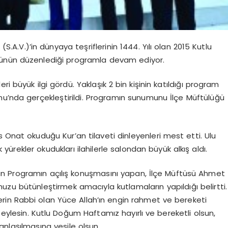
V.)’in dünyaya teşriflerinin 1444. Yılı olan 2015 Kutlu
ğünün düzenlediği programla devam ediyor.
i büyük ilgi gördü. Yaklaşık 2 bin kişinin katıldığı program
nu’nda gerçekleştirildi. Programın sunumunu İlçe Müftülüğü
us Onat okuduğu Kur’an tilaveti dinleyenleri mest etti. Ulu
rekler okudukları ilahilerle salondan büyük alkış aldı.
n Programın açılış konuşmasını yapan, İlçe Müftüsü Ahmet
u bütünleştirmek amacıyla kutlamaların yapıldığı belirtti.
rin Rabbi olan Yüce Allah’ın engin rahmet ve bereketi
 eylesin. Kutlu Doğum Haftamız hayırlı ve bereketli olsun,
 anlaşılmasına vesile olsun.