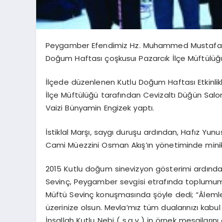
Peygamber Efendimiz Hz. Muhammed Mustafa (S.A.
Doğum Haftası çoşkusuı Pazarcık İlçe Müftülü
İlçede düzenlenen Kutlu Doğum Haftası Etkinlikler
İlçe Müftülüğü tarafından Cevizaltı Düğün Salo
Vaizi Bünyamin Engizek yaptı.
İstiklal Marşı, saygı duruşu ardından, Hafız Yun
Cami Müezzini Osman Akış’ın yönetiminde minik yü
2015 Kutlu doğum sinevizyon gösterimi ardında
Sevinç, Peygamber sevgisi etrafında toplumumuz
Müftü Sevinç konuşmasında şöyle dedi; “Âlemle
üzerinize olsun. Mevla’mız tüm dualarınızı kabul
İnşallah Kutlu Nebi ( s.a.v ) in örnek mesajlarını