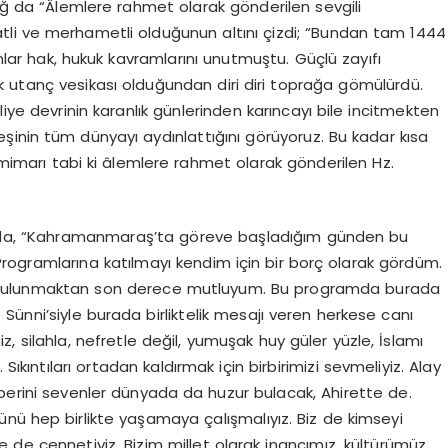
 da “Âlemlere rahmet olarak gönderilen sevgili
tli ve merhametli olduğunun altını çizdi; “Bundan tam 1444
anlar hak, hukuk kavramlarını unutmuştu. Güçlü zayıfı
 utanç vesikası olduğundan diri diri toprağa gömülürdü.
liye devrinin karanlık günlerinden karıncayı bile incitmekten
şinin tüm dünyayı aydınlattığını görüyoruz. Bu kadar kısa
imarı tabi ki âlemlere rahmet olarak gönderilen Hz.
a, “Kahramanmaraş’ta göreve başladığım günden bu
rogramlarına katılmayı kendim için bir borç olarak gördüm.
de bulunmaktan son derece mutluyum. Bu programda burada
e Sünni’siyle burada birliktelik mesajı veren herkese canı
silahla, nefretle değil, yumuşak huy güler yüzle, İslamı
Sıkıntıları ortadan kaldırmak için birbirimizi sevmeliyiz. Alay
rini sevenler dünyada da huzur bulacak, Ahirette de.
ünü hep birlikte yaşamaya çalışmalıyız. Biz de kimseyi
 de cennetiyiz. Bizim millet olarak inancımız, kültürümüz