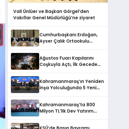
Vali Ünlüer ve Başkan Görgel’den
Vakıflar Genel Müdürlüğü’ne ziyaret
Cumhurbaşkanı Erdoğan,
Ayser Çalık Ortaokulu
Şehitlerinin Aileleriyle Bir
Araya Geldi
Ağustos Fuarı Kapılarını
Coşkuyla Açtı, İlk Gecede
Eypio Rüzgârı Esti
Kahramanmaraş’ın Yeniden
İnşa Yolculuğunda 5 Yeni
Eser Daha Hizmete Açıldı
Kahramanmaraş’ta 800
Milyon TL’lik Dev Yatırım
Hizmete Girdi
KSÜ’de Basın Bayramı