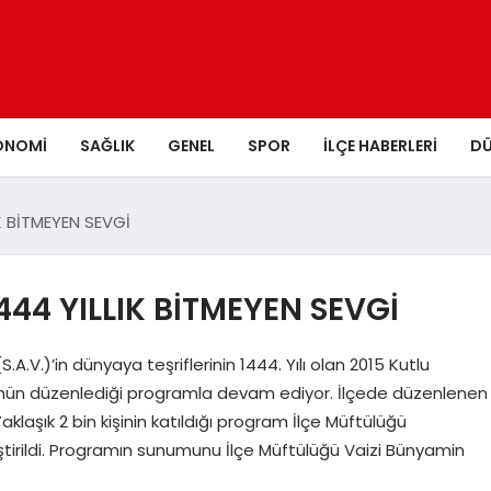
ONOMI
SAĞLIK
GENEL
SPOR
İLÇE HABERLERI
D
K BİTMEYEN SEVGİ
44 YILLIK BİTMEYEN SEVGİ
)’in dünyaya teşriflerinin 1444. Yılı olan 2015 Kutlu
ünün düzenlediği programla devam ediyor. İlçede düzenlenen
Yaklaşık 2 bin kişinin katıldığı program İlçe Müftülüğü
tirildi. Programın sunumunu İlçe Müftülüğü Vaizi Bünyamin