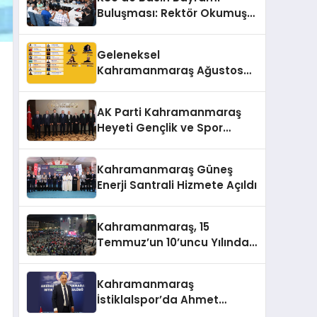
Buluşması: Rektör Okumuş
Üniversitenin Hedeflerini
Anlattı
Geleneksel
Kahramanmaraş Ağustos
Fuarı’na Yıldız Yağmuru
AK Parti Kahramanmaraş
Heyeti Gençlik ve Spor
Bakanı Bak ile Bir Araya
Geldi
Kahramanmaraş Güneş
Enerji Santrali Hizmete Açıldı
Kahramanmaraş, 15
Temmuz’un 10’uncu Yılında
Yine Tek Yürek
Kahramanmaraş
İstiklalspor’da Ahmet
Gülpak Dönemi Başladı