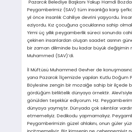
Pazarcık Belediye Başkanı Yakup Hamdi Bozdağ
Peygamberimiz (SAV) tüm insanlığa karşı şefka
yıl önce insanlık Cahiliye devrini yaşıyordu. İns
eziyordu. Kız çocuğuna çocuklarına sahip olmak
Yirmi üç yıllık peygamberlik süreci sonunda cahi
çekinen insanlardan oluşan saadet asrının güne
bir zaman diliminde bu kadar büyük değişimin m
Muhammed (SAV)’di.
İl Müftüsü Muhammed Gevher de konuşmasınd
yana Pazarcık İlçemizde yapılan Kutlu Doğum P
Böylesine zengin bir mozaiğe sahip bir ilçe
gördüğüm birliktelik dünyaya örnektir. Alevi’siyl
gönülden teşekkür ediyorum. Hz. Peygamberimiz, 
dünyaya yaymıştır. Dünyada çok sıkıntılar vardır. 
etmemeliyiz. Dedikodu yapmamalıyız. Peygambe
Peygamberimizin güzel ahlakını, onun güler yüz
incitmemeliyiz. Biz kimsenin ne cehennemiyiz ne