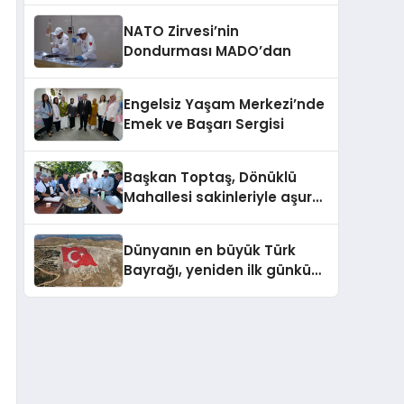
NATO Zirvesi’nin
Dondurması MADO’dan
Engelsiz Yaşam Merkezi’nde
Emek ve Başarı Sergisi
Başkan Toptaş, Dönüklü
Mahallesi sakinleriyle aşure
sofrasında buluştu
Dünyanın en büyük Türk
Bayrağı, yeniden ilk günkü
görkemine kavuştu