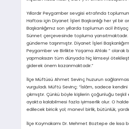
Yıllardır Peygamber sevgisi etrafında toplum
Haftası için Diyanet İşleri Başkanlığı her yıl b
Başkanlığımız son yıllarda toplumun acil ihtiy
Sünnet çerçevesinde topluma yansıtmaktadır. 
gündeme taşınmıştır. Diyanet İşleri Başkanlığım
Peygamber ve Birlikte Yaşama Ahlakı “ olarak be
yapmaksızın tüm dünyada hiç kimseyi ötekileşti
giderek önem kazanmaktadır.”
İlçe Müftüsü Ahmet Sevinç huzurun sağlanması 
vurguladı. Müftü Sevinç; “İslâm, sadece kendin
çıkmıştır. Çünkü böyle kişilerin çoğunluğu teşkil
ayakta kalabilmesi fazla iyimserlik olur. O hald
edilecek biricik yol; manevî birlik, bütünlük, y
İlçe Kaymakamı Dr. Mehmet Boztepe de kısa bir