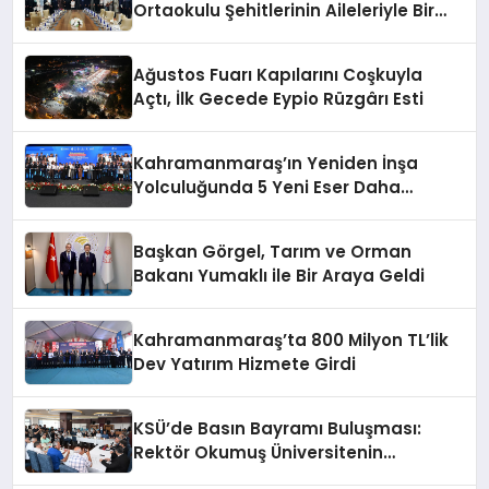
Ortaokulu Şehitlerinin Aileleriyle Bir
Araya Geldi
Ağustos Fuarı Kapılarını Coşkuyla
Açtı, İlk Gecede Eypio Rüzgârı Esti
Kahramanmaraş’ın Yeniden İnşa
Yolculuğunda 5 Yeni Eser Daha
Hizmete Açıldı
Başkan Görgel, Tarım ve Orman
Bakanı Yumaklı ile Bir Araya Geldi
Kahramanmaraş’ta 800 Milyon TL’lik
Dev Yatırım Hizmete Girdi
KSÜ’de Basın Bayramı Buluşması:
Rektör Okumuş Üniversitenin
Hedeflerini Anlattı