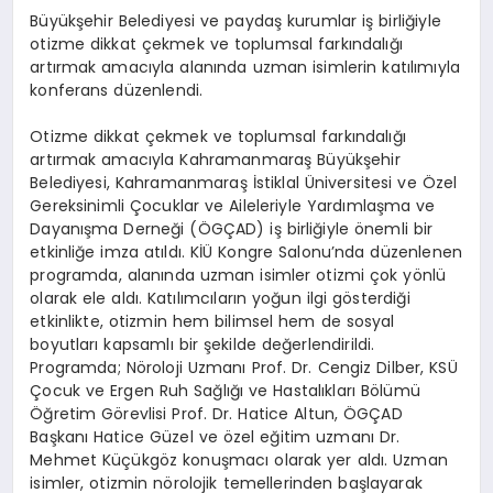
Büyükşehir Belediyesi ve paydaş kurumlar iş birliğiyle
otizme dikkat çekmek ve toplumsal farkındalığı
artırmak amacıyla alanında uzman isimlerin katılımıyla
konferans düzenlendi.
Otizme dikkat çekmek ve toplumsal farkındalığı
artırmak amacıyla Kahramanmaraş Büyükşehir
Belediyesi, Kahramanmaraş İstiklal Üniversitesi ve Özel
Gereksinimli Çocuklar ve Aileleriyle Yardımlaşma ve
Dayanışma Derneği (ÖGÇAD) iş birliğiyle önemli bir
etkinliğe imza atıldı. KİÜ Kongre Salonu’nda düzenlenen
programda, alanında uzman isimler otizmi çok yönlü
olarak ele aldı. Katılımcıların yoğun ilgi gösterdiği
etkinlikte, otizmin hem bilimsel hem de sosyal
boyutları kapsamlı bir şekilde değerlendirildi.
Programda; Nöroloji Uzmanı Prof. Dr. Cengiz Dilber, KSÜ
Çocuk ve Ergen Ruh Sağlığı ve Hastalıkları Bölümü
Öğretim Görevlisi Prof. Dr. Hatice Altun, ÖGÇAD
Başkanı Hatice Güzel ve özel eğitim uzmanı Dr.
Mehmet Küçükgöz konuşmacı olarak yer aldı. Uzman
isimler, otizmin nörolojik temellerinden başlayarak