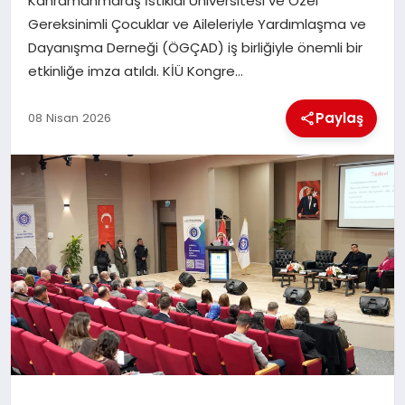
Kahramanmaraş İstiklal Üniversitesi ve Özel
Gereksinimli Çocuklar ve Aileleriyle Yardımlaşma ve
İLÇE HABERLERI
Dayanışma Derneği (ÖGÇAD) iş birliğiyle önemli bir
etkinliğe imza atıldı. KİÜ Kongre…
DÜNYA
Paylaş
08 Nisan 2026
İLETIŞIM
YAZARLAR
KÜNYE