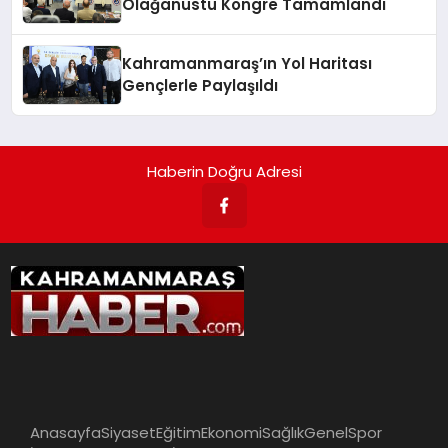
Olağanüstü Kongre Tamamlandı
Kahramanmaraş’ın Yol Haritası
Gençlerle Paylaşıldı
Haberin Doğru Adresi
Anasayfa
Siyaset
Eğitim
Ekonomi
Sağlık
Genel
Spor