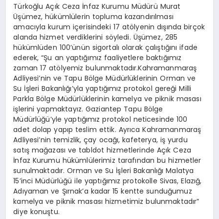
Türkoğlu Açık Ceza İnfaz Kurumu Müdürü Murat
Üşümez, hükümlülerin topluma kazandırılması
amacıyla kurum içerisindeki 17 atölyenin dışında birçok
alanda hizmet verdiklerini söyledi. Üşümez, 285
hükümlüden 100’ünün sigortalı olarak çalıştığını ifade
ederek, “Şu an yaptığımız faaliyetlere baktığımız
zaman 17 atölyemiz bulunmaktadır.Kahramanmaraş
Adliyesi’nin ve Tapu Bölge Müdürlüklerinin Orman ve
Su İşleri Bakanlığı’yla yaptığımız protokol gereği Milli
Parkla Bölge Müdürlüklerinin kamelya ve piknik masası
işlerini yapmaktayız. Gaziantep Tapu Bölge
Müdürlüğü’yle yaptığımız protokol neticesinde 100
adet dolap yapıp teslim ettik. Ayrıca Kahramanmaraş
Adliyesi’nin temizlik, çay ocağı, kafeterya, iş yurdu
satış mağazası ve tabldot hizmetlerinde Açık Ceza
İnfaz Kurumu hükümlülerimiz tarafından bu hizmetler
sunulmaktadır. Orman ve Su İşleri Bakanlığı Malatya
15’inci Müdürlüğü ile yaptığımız protokolle Sivas, Elazığ,
Adıyaman ve Şırnak’a kadar 15 kentte sunduğumuz
kamelya ve piknik masası hizmetimiz bulunmaktadır”
diye konuştu.