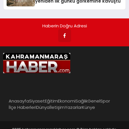
yeniden ilk günkü görkemine kavuştu
Haberin Doğru Adresi
Anasayfa
Siyaset
Eğitim
Ekonomi
Sağlık
Genel
Spor
İlçe Haberleri
Dünya
İletişim
Yazarlar
Künye