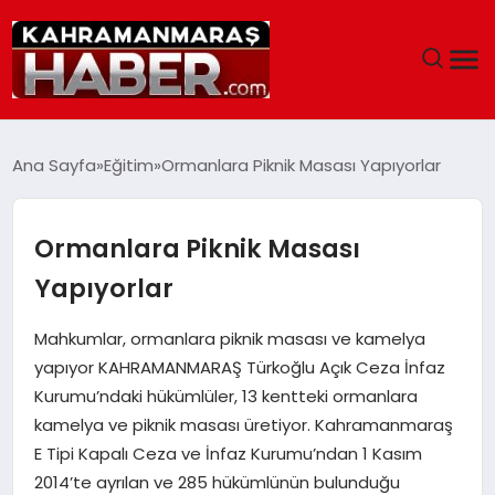
ANASAYFA
Ana Sayfa
Eğitim
Ormanlara Piknik Masası Yapıyorlar
SIYASET
Ormanlara Piknik Masası
EĞITIM
Yapıyorlar
EKONOMI
Mahkumlar, ormanlara piknik masası ve kamelya
yapıyor KAHRAMANMARAŞ Türkoğlu Açık Ceza İnfaz
SAĞLIK
Kurumu’ndaki hükümlüler, 13 kentteki ormanlara
kamelya ve piknik masası üretiyor. Kahramanmaraş
GENEL
E Tipi Kapalı Ceza ve İnfaz Kurumu’ndan 1 Kasım
2014’te ayrılan ve 285 hükümlünün bulunduğu
SPOR