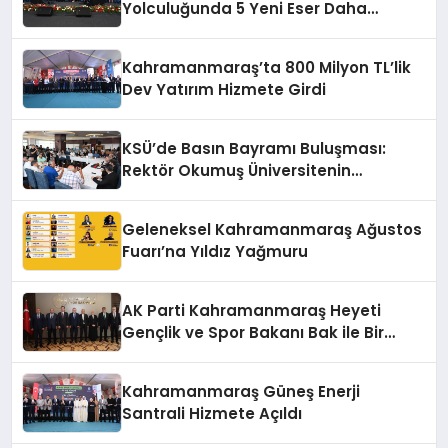
Yolculuğunda 5 Yeni Eser Daha
Hizmete Açıldı
Kahramanmaraş’ta 800 Milyon TL’lik
Dev Yatırım Hizmete Girdi
KSÜ’de Basın Bayramı Buluşması:
Rektör Okumuş Üniversitenin
Hedeflerini Anlattı
Geleneksel Kahramanmaraş Ağustos
Fuarı’na Yıldız Yağmuru
AK Parti Kahramanmaraş Heyeti
Gençlik ve Spor Bakanı Bak ile Bir
Araya Geldi
Kahramanmaraş Güneş Enerji
Santrali Hizmete Açıldı