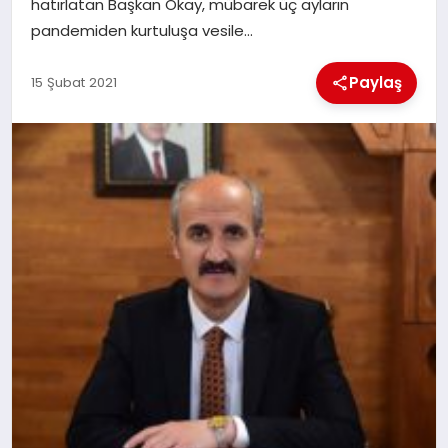
hatırlatan Başkan Okay, mübarek üç ayların
pandemiden kurtuluşa vesile…
İLÇE HABERLERI
Paylaş
15 Şubat 2021
DÜNYA
İLETIŞIM
YAZARLAR
KÜNYE