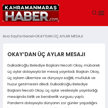
ANASAYFA
Ana Sayfa
Genel
OKAY’DAN ÜÇ AYLAR MESAJI
SIYASET
OKAY’DAN ÜÇ AYLAR MESAJI
EĞITIM
Dulkadiroğlu Belediye Başkanı Necati Okay, mübarek
EKONOMI
üç aylar dolayısıyla bir mesaj yayınladı. Başkan Okay,
üç ayların ülkemize ve dünyaya sağlık, mutluluk ve
SAĞLIK
huzur getirmesini diledi. Dulkadiroğlu Belediye
Başkanı Necati Okay, üç aylar vesilesiyle yayınladığı
GENEL
mesajında birlik ve beraberlik vurgusu yaptı.
Pandemi dolayısıyla dünyanın zor günler yaşadığını
SPOR