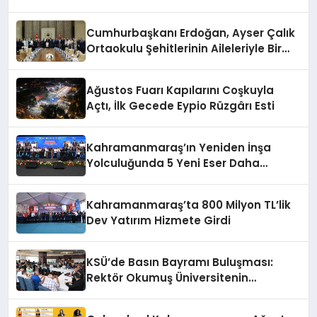
Cumhurbaşkanı Erdoğan, Ayser Çalık
Ortaokulu Şehitlerinin Aileleriyle Bir
Araya Geldi
Ağustos Fuarı Kapılarını Coşkuyla
Açtı, İlk Gecede Eypio Rüzgârı Esti
Kahramanmaraş’ın Yeniden İnşa
Yolculuğunda 5 Yeni Eser Daha
Hizmete Açıldı
Kahramanmaraş’ta 800 Milyon TL’lik
Dev Yatırım Hizmete Girdi
KSÜ’de Basın Bayramı Buluşması:
Rektör Okumuş Üniversitenin
Hedeflerini Anlattı