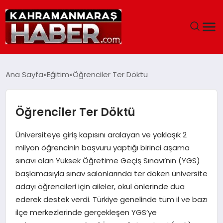
ANASAYFA
Ana Sayfa
Eğitim
Öğrenciler Ter Döktü
SIYASET
Öğrenciler Ter Döktü
EĞITIM
Üniversiteye giriş kapısını aralayan ve yaklaşık 2
EKONOMI
milyon öğrencinin başvuru yaptığı birinci aşama
sınavı olan Yüksek Öğretime Geçiş Sınavı’nın (YGS)
SAĞLIK
başlamasıyla sınav salonlarında ter döken üniversite
adayı öğrencileri için aileler, okul önlerinde dua
GENEL
ederek destek verdi. Türkiye genelinde tüm il ve bazı
ilçe merkezlerinde gerçekleşen YGS’ye
SPOR