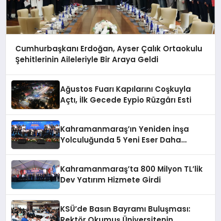
Cumhurbaşkanı Erdoğan, Ayser Çalık Ortaokulu
Şehitlerinin Aileleriyle Bir Araya Geldi
Ağustos Fuarı Kapılarını Coşkuyla
Açtı, İlk Gecede Eypio Rüzgârı Esti
Kahramanmaraş’ın Yeniden İnşa
Yolculuğunda 5 Yeni Eser Daha
Hizmete Açıldı
Kahramanmaraş’ta 800 Milyon TL’lik
Dev Yatırım Hizmete Girdi
KSÜ’de Basın Bayramı Buluşması:
Rektör Okumuş Üniversitenin