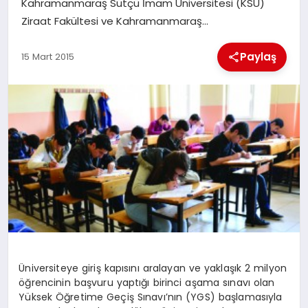
Kahramanmaraş Sütçü İmam Üniversitesi (KSÜ)
Ziraat Fakültesi ve Kahramanmaraş…
İLÇE HABERLERI
Paylaş
15 Mart 2015
DÜNYA
İLETIŞIM
YAZARLAR
KÜNYE
Üniversiteye giriş kapısını aralayan ve yaklaşık 2 milyon
öğrencinin başvuru yaptığı birinci aşama sınavı olan
Yüksek Öğretime Geçiş Sınavı’nın (YGS) başlamasıyla