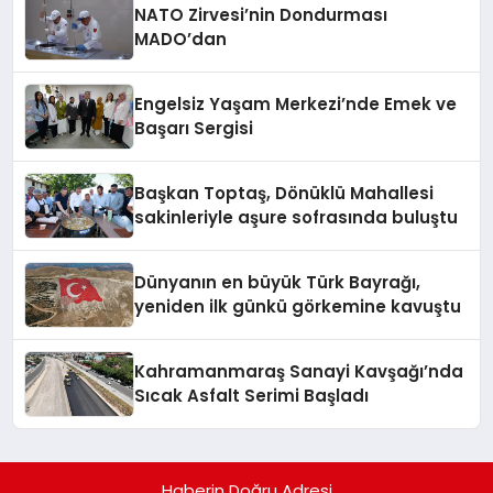
NATO Zirvesi’nin Dondurması
MADO’dan
Engelsiz Yaşam Merkezi’nde Emek ve
Başarı Sergisi
Başkan Toptaş, Dönüklü Mahallesi
sakinleriyle aşure sofrasında buluştu
Dünyanın en büyük Türk Bayrağı,
yeniden ilk günkü görkemine kavuştu
Kahramanmaraş Sanayi Kavşağı’nda
Sıcak Asfalt Serimi Başladı
Haberin Doğru Adresi