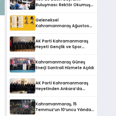
Buluşması: Rektör Okumuş
Üniversitenin Hedeflerini
Anlattı
Geleneksel
Kahramanmaraş Ağustos
Fuarı’na Yıldız Yağmuru
AK Parti Kahramanmaraş
Heyeti Gençlik ve Spor
Bakanı Bak ile Bir Araya
Geldi
Kahramanmaraş Güneş
Enerji Santrali Hizmete Açıldı
AK Parti Kahramanmaraş
Heyetinden Ankara’da
Önemli Temaslar
Kahramanmaraş, 15
Temmuz’un 10’uncu Yılında
Yine Tek Yürek