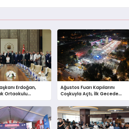
şkanı Erdoğan,
Ağustos Fuarı Kapılarını
ık Ortaokulu
Coşkuyla Açtı, İlk Gecede
n Aileleriyle Bir
Eypio Rüzgârı Esti
ldi