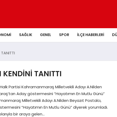
ONOMI
SAĞLIK
GENEL
SPOR
İLÇE HABERLERI
D
 TANITTI
 KENDİNİ TANITTI
alk Partisi Kahramanmaraş Milletvekili Adayı A.Nilden
maraş’tan Aday göstermesini “Hayatımın En Mutlu Günü”
manmaraş Milletvekili Adayı A.Nilden Beyazıt Postalcı,
stermesini “Hayatımın En Mutlu Günü” diyerek yorumladı.
larıyla bir araya gelen…