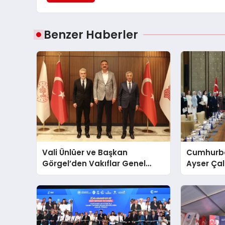
Benzer Haberler
Vali Ünlüer ve Başkan
Cumhurba
Görgel’den Vakıflar Genel
Ayser Çal
Müdürlüğü’ne ziyaret
Şehitlerini
Araya Ge