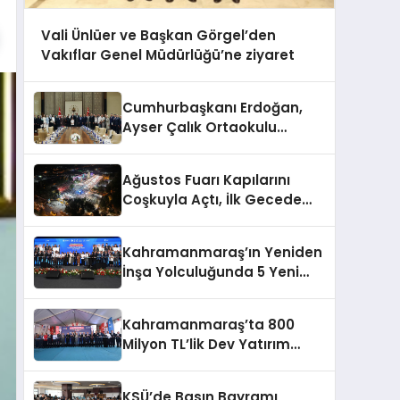
Vali Ünlüer ve Başkan Görgel’den
Vakıflar Genel Müdürlüğü’ne ziyaret
Cumhurbaşkanı Erdoğan,
Ayser Çalık Ortaokulu
Şehitlerinin Aileleriyle Bir
Araya Geldi
Ağustos Fuarı Kapılarını
Coşkuyla Açtı, İlk Gecede
Eypio Rüzgârı Esti
Kahramanmaraş’ın Yeniden
İnşa Yolculuğunda 5 Yeni
Eser Daha Hizmete Açıldı
Kahramanmaraş’ta 800
Milyon TL’lik Dev Yatırım
Hizmete Girdi
KSÜ’de Basın Bayramı