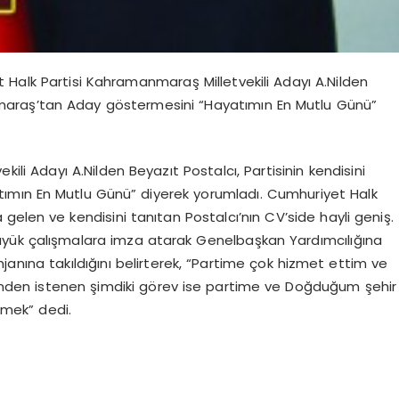
 Halk Partisi Kahramanmaraş Milletvekili Adayı A.Nilden
anmaraş’tan Aday göstermesini “Hayatımın En Mutlu Günü”
li Adayı A.Nilden Beyazıt Postalcı, Partisinin kendisini
mın En Mutlu Günü” diyerek yorumladı. Cumhuriyet Halk
a gelen ve kendisini tanıtan Postalcı’nın CV’side hayli geniş.
üyük çalışmalara imza atarak Genelbaşkan Yardımcılığına
janına takıldığını belirterek, “Partime çok hizmet ettim ve
nden istenen şimdiki görev ise partime ve Doğduğum şehir
mek” dedi.