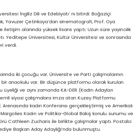
itesi İngiliz Dili ve Edebiyatı’ nı bitirdi. Boğaziçi
lık, Yavuzer Çetinkaya’dan sinematografi, Prof. Oya
 iletişim alanında yüksek lisans yaptı. Uzun süre yayıncılık
ptı. Yeditepe Üniversitesi, Kültür Üniversitesi ve sonrasında
ri verdi.
arında iki çocuğu var. Üniversite ve Parti çalışmalarının
ı bir anaokulu var. Bir düşünce platformu olarak kurulan
u üyeliği ve aynı zamanda KA-DER (Kadın Adayları
emli siyasi çalışmalara imza atan Kuzey Platformu
et Arenasında kadın Konferansı gerçekleştirmiş ve Amerikalı
rie Margolies Kadın ve Politika-Global Bakış konulu sunumu ve
Cathleen Zucharis ile birlikte çalışmalar yaptı. Postalcı
elediye Başkan Aday Adaylığı’nda bulunmuştu.