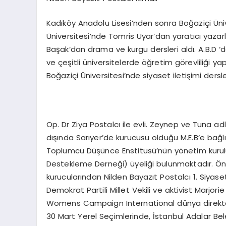
Kadıköy Anadolu Lisesi’nden sonra Boğaziçi Ünivers
Üniversitesi’nde Tomris Uyar’dan yaratıcı yazar
Başak’dan drama ve kurgu dersleri aldı. A.B.D ‘de
ve çeşitli üniversitelerde öğretim görevliliği ya
Boğaziçi Üniversitesi’nde siyaset iletişimi dersle
Op. Dr Ziya Postalcı ile evli. Zeynep ve Tuna adl
dışında Sarıyer’de kurucusu olduğu M.E.B’e bağl
Toplumcu Düşünce Enstitüsü’nün yönetim kurul
Destekleme Derneği) üyeliği bulunmaktadır. Ön
kurucularından Nilden Bayazıt Postalcı 1. Siyas
Demokrat Partili Millet Vekili ve aktivist Marjo
Womens Campaign International dünya direktörü 
30 Mart Yerel Seçimlerinde, İstanbul Adalar B