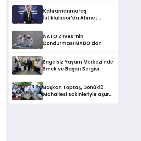
Kahramanmaraş
İstiklalspor’da Ahmet
Gülpak Dönemi Başladı
NATO Zirvesi’nin
Dondurması MADO’dan
Engelsiz Yaşam Merkezi’nde
Emek ve Başarı Sergisi
Başkan Toptaş, Dönüklü
Mahallesi sakinleriyle aşure
sofrasında buluştu