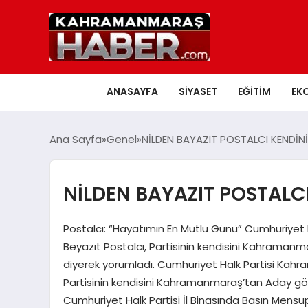
ANASAYFA
SIYASET
EĞITIM
EK
Ana Sayfa
Genel
NİLDEN BAYAZIT POSTALCI KENDİNİ
NİLDEN BAYAZIT POSTALCI
Postalcı: “Hayatımın En Mutlu Günü” Cumhuriyet H
Beyazıt Postalcı, Partisinin kendisini Kahraman
diyerek yorumladı. Cumhuriyet Halk Partisi Kahra
Partisinin kendisini Kahramanmaraş’tan Aday gö
Cumhuriyet Halk Partisi İl Binasında Basın Mensup