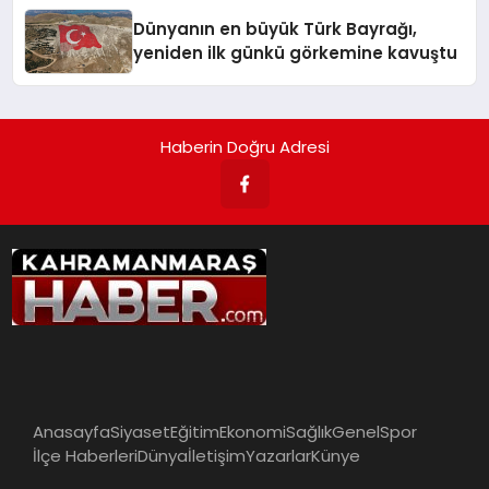
Dünyanın en büyük Türk Bayrağı,
yeniden ilk günkü görkemine kavuştu
Haberin Doğru Adresi
Anasayfa
Siyaset
Eğitim
Ekonomi
Sağlık
Genel
Spor
İlçe Haberleri
Dünya
İletişim
Yazarlar
Künye