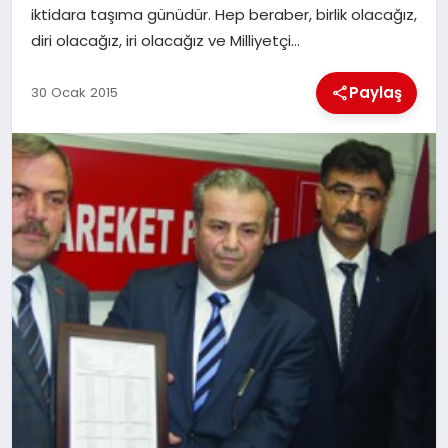
iktidara taşıma günüdür. Hep beraber, birlik olacağız,
diri olacağız, iri olacağız ve Milliyetçi…
İLÇE HABERLERI
Paylaş
30 Ocak 2015
DÜNYA
İLETIŞIM
YAZARLAR
KÜNYE