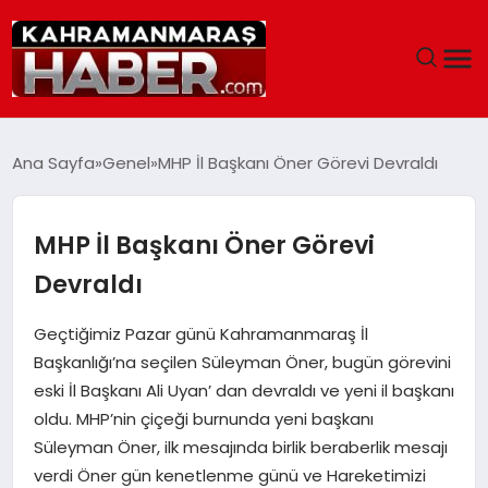
ANASAYFA
Ana Sayfa
Genel
MHP İl Başkanı Öner Görevi Devraldı
SIYASET
MHP İl Başkanı Öner Görevi
EĞITIM
Devraldı
EKONOMI
Geçtiğimiz Pazar günü Kahramanmaraş İl
Başkanlığı’na seçilen Süleyman Öner, bugün görevini
SAĞLIK
eski İl Başkanı Ali Uyan’ dan devraldı ve yeni il başkanı
oldu. MHP’nin çiçeği burnunda yeni başkanı
GENEL
Süleyman Öner, ilk mesajında birlik beraberlik mesajı
verdi Öner gün kenetlenme günü ve Hareketimizi
SPOR