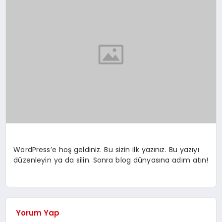
İLÇE HABERLERI
DÜNYA
İLETIŞIM
YAZARLAR
KÜNYE
WordPress’e hoş geldiniz. Bu sizin ilk yazınız. Bu yazıyı
düzenleyin ya da silin. Sonra blog dünyasına adım atın!
Yorum Yap