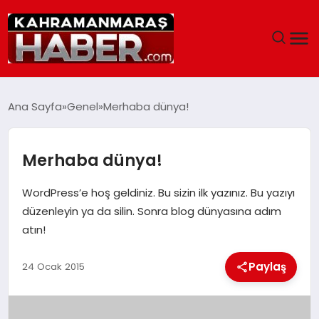
ANASAYFA
Ana Sayfa
Genel
Merhaba dünya!
SIYASET
Merhaba dünya!
EĞITIM
WordPress’e hoş geldiniz. Bu sizin ilk yazınız. Bu yazıyı
EKONOMI
düzenleyin ya da silin. Sonra blog dünyasına adım
atın!
SAĞLIK
Paylaş
24 Ocak 2015
GENEL
SPOR