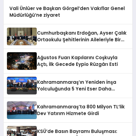
Vali Ünlüer ve Başkan Görgel’den Vakıflar Genel
Müdürlüğü’ne ziyaret
Cumhurbaşkanı Erdoğan, Ayser Çalık
Ortaokulu Şehitlerinin Aileleriyle Bir
Araya Geldi
Ağustos Fuarı Kapılarını Coşkuyla
Açtı, İlk Gecede Eypio Rüzgârı Esti
Kahramanmaraş’ın Yeniden İnşa
Yolculuğunda 5 Yeni Eser Daha
Hizmete Açıldı
Kahramanmaraş’ta 800 Milyon TL’lik
Dev Yatırım Hizmete Girdi
KSÜ’de Basın Bayramı Buluşması: