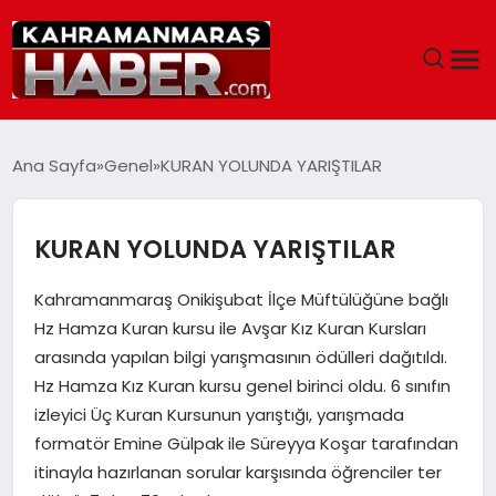
ANASAYFA
Ana Sayfa
Genel
KURAN YOLUNDA YARIŞTILAR
SIYASET
KURAN YOLUNDA YARIŞTILAR
EĞITIM
Kahramanmaraş Onikişubat İlçe Müftülüğüne bağlı
EKONOMI
Hz Hamza Kuran kursu ile Avşar Kız Kuran Kursları
arasında yapılan bilgi yarışmasının ödülleri dağıtıldı.
SAĞLIK
Hz Hamza Kız Kuran kursu genel birinci oldu. 6 sınıfın
izleyici Üç Kuran Kursunun yarıştığı, yarışmada
GENEL
formatör Emine Gülpak ile Süreyya Koşar tarafından
itinayla hazırlanan sorular karşısında öğrenciler ter
SPOR