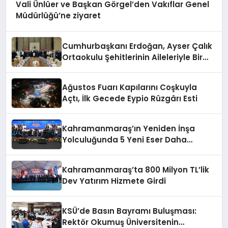
Vali Ünlüer ve Başkan Görgel’den Vakıflar Genel
Müdürlüğü’ne ziyaret
Cumhurbaşkanı Erdoğan, Ayser Çalık
Ortaokulu Şehitlerinin Aileleriyle Bir
Araya Geldi
Ağustos Fuarı Kapılarını Coşkuyla
Açtı, İlk Gecede Eypio Rüzgârı Esti
Kahramanmaraş’ın Yeniden İnşa
Yolculuğunda 5 Yeni Eser Daha
Hizmete Açıldı
Kahramanmaraş’ta 800 Milyon TL’lik
Dev Yatırım Hizmete Girdi
KSÜ’de Basın Bayramı Buluşması:
Rektör Okumuş Üniversitenin