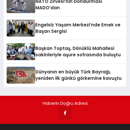
NATO Zirvesi’nin Dondurması
MADO’dan
Engelsiz Yaşam Merkezi’nde Emek ve
Başarı Sergisi
Başkan Toptaş, Dönüklü Mahallesi
sakinleriyle aşure sofrasında buluştu
Dünyanın en büyük Türk Bayrağı,
yeniden ilk günkü görkemine kavuştu
Haberin Doğru Adresi