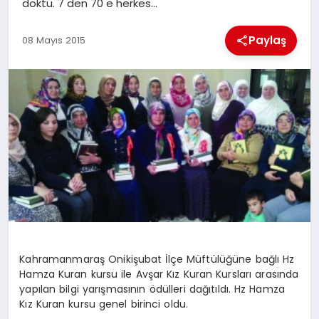
döktü. 7 den 70 e herkes…
İLÇE HABERLERI
Paylaş
08 Mayıs 2015
DÜNYA
İLETIŞIM
YAZARLAR
KÜNYE
Kahramanmaraş Onikişubat İlçe Müftülüğüne bağlı Hz
Hamza Kuran kursu ile Avşar Kız Kuran Kursları arasında
yapılan bilgi yarışmasının ödülleri dağıtıldı. Hz Hamza
Kız Kuran kursu genel birinci oldu.