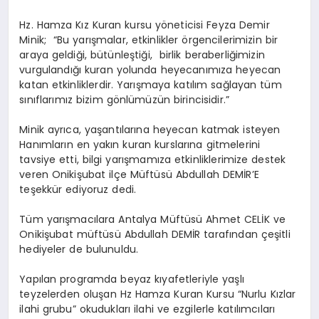
Hz. Hamza Kız Kuran kursu yöneticisi Feyza Demir
Minik; “Bu yarışmalar, etkinlikler örgencilerimizin bir
araya geldiği, bütünleştiği, birlik beraberliğimizin
vurgulandığı kuran yolunda heyecanımıza heyecan
katan etkinliklerdir. Yarışmaya katılım sağlayan tüm
sınıflarımız bizim gönlümüzün birincisidir.”
Minik ayrıca, yaşantılarına heyecan katmak isteyen
Hanımların en yakın kuran kurslarına gitmelerini
tavsiye etti, bilgi yarışmamıza etkinliklerimize destek
veren Onikişubat ilçe Müftüsü Abdullah DEMİR’E
teşekkür ediyoruz dedi.
Tüm yarışmacılara Antalya Müftüsü Ahmet CELİK ve
Onikişubat müftüsü Abdullah DEMİR tarafından çeşitli
hediyeler de bulunuldu.
Yapılan programda beyaz kıyafetleriyle yaşlı
teyzelerden oluşan Hz Hamza Kuran Kursu “Nurlu Kızlar
ilahi grubu” okudukları ilahi ve ezgilerle katılımcıları