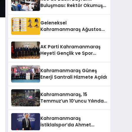
Buluşması: Rektör Okumuş
Üniversitenin Hedeflerini
Anlattı
Geleneksel
Kahramanmaraş Ağustos
Fuarı’na Yıldız Yağmuru
AK Parti Kahramanmaraş
Heyeti Gençlik ve Spor
Bakanı Bak ile Bir Araya
Geldi
Kahramanmaraş Güneş
Enerji Santrali Hizmete Açıldı
Kahramanmaraş, 15
Temmuz’un 10’uncu Yılında
Yine Tek Yürek
Kahramanmaraş
İstiklalspor’da Ahmet
Gülpak Dönemi Başladı