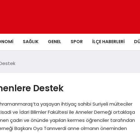
ONOMI
SAĞLIK
GENEL
SPOR
İLÇE HABERLERI
D
 Destek
menlere Destek
ahramanmaraş’ta yaşayan ihtiyaç sahibi Suriyeli mülteciler
di ve İdari Bilimler Fakültesi ile Anneler Derneği ortaklaşa
en çadırı ve önünde yapılan kermes öğrenciler tarafından
 Derneği Başkanı Oya Tanrıverdi anne olmanın öneminden