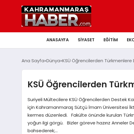
ANASAYFA
SIYASET
EĞITIM
EK
Ana Sayfa
Dünya
KSÜ Öğrencilerden Türkmenlere
KSÜ Öğrencilerden Türk
Suriyeli Mültecilere KSÜ Öğrencilerden Destek K
için Kahramanmaraş Sütçü İmam Üniversitesi İktisa
kermes düzenledi. Fakülte önünde kurulan Türkm
yoğun ilgi görgü. Bizler göreve hazırız Anneler
bahsederek;…