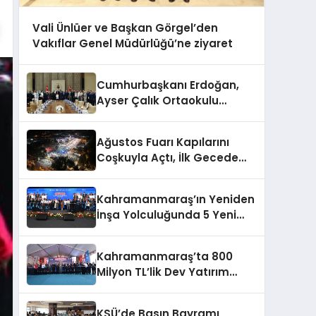
Vali Ünlüer ve Başkan Görgel’den
Vakıflar Genel Müdürlüğü’ne ziyaret
Cumhurbaşkanı Erdoğan,
Ayser Çalık Ortaokulu
Şehitlerinin Aileleriyle Bir
Araya Geldi
Ağustos Fuarı Kapılarını
Coşkuyla Açtı, İlk Gecede
Eypio Rüzgârı Esti
Kahramanmaraş’ın Yeniden
İnşa Yolculuğunda 5 Yeni
Eser Daha Hizmete Açıldı
Kahramanmaraş’ta 800
Milyon TL’lik Dev Yatırım
Hizmete Girdi
KSÜ’de Basın Bayramı