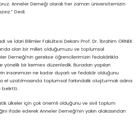
liyoruz. Anneler Derneği olarak her zaman üniversitemizin
ırız.” Dedi.
ve İdari Bilimler Fakültesi Dekanı Prof. Dr. İbrahim ÖRNEK
nda olan bir millet olduğumuzu ve toplumsal
eler Derneği’nin gerekse öğrencilerimizin fedakârlıkla
mize yönelik bir kermes düzenledik. Buradan yapılan
lerin insanımızın ne kadar duyarlı ve fedakâr olduğunu
ra el uzatılmasında toplumsal farkındalık oluşturmak adına
belirtti.
atik ülkeler için çok önemli olduğunu ve sivil toplum
eğini ifade ederek Anneler Derneği’nin yakın alakasından