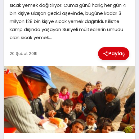
sıcak yemek dağıtılıyor. Cuma günü hariç her gün 4
bin kişiye ulaşan gezici aşevinde, bugüne kadar 3
İLÇE HABERLERI
milyon 128 bin kişiye sıcak yemek dağıtıldı. Kilis’te
kamp dışında yaşayan Suriyeli mültecilerin umudu
DÜNYA
olan sıcak yemek…
İLETIŞIM
Paylaş
20 Şubat 2015
YAZARLAR
KÜNYE