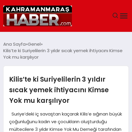
ANASAYFA
Ana Sayfa
Genel
Kilis’te ki Suriyelilerin 3 yıldır sıcak yemek ihtiyacını Kimse
SIYASET
Yok mu karşılıyor
EĞITIM
Kilis’te ki Suriyelilerin 3 yıldır
EKONOMI
sıcak yemek ihtiyacını Kimse
Yok mu karşılıyor
SAĞLIK
Suriye’deki iç savaştan kaçarak Kilis’e sığınan büyük
GENEL
çoğunluğunu kadın ve çocukların oluşturduğu
mültecilere 3 yıldır Kimse Yok Mu Derneği tarafından
SPOR