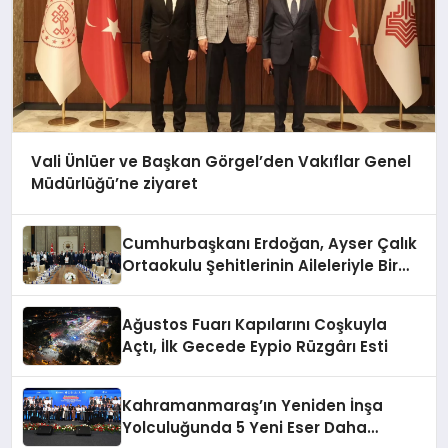
Vali Ünlüer ve Başkan Görgel’den Vakıflar Genel
Müdürlüğü’ne ziyaret
Cumhurbaşkanı Erdoğan, Ayser Çalık
Ortaokulu Şehitlerinin Aileleriyle Bir
Araya Geldi
Ağustos Fuarı Kapılarını Coşkuyla
Açtı, İlk Gecede Eypio Rüzgârı Esti
Kahramanmaraş’ın Yeniden İnşa
Yolculuğunda 5 Yeni Eser Daha