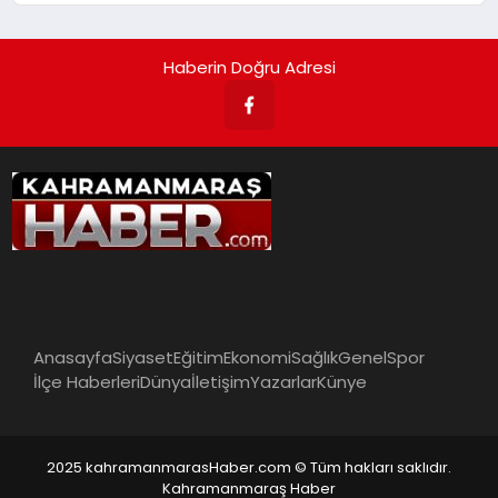
Haberin Doğru Adresi
Anasayfa
Siyaset
Eğitim
Ekonomi
Sağlık
Genel
Spor
İlçe Haberleri
Dünya
İletişim
Yazarlar
Künye
2025 kahramanmarasHaber.com © Tüm hakları saklıdır.
Kahramanmaraş Haber