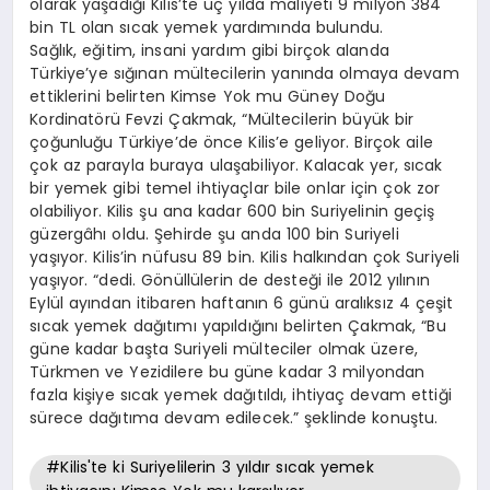
olarak yaşadığı Kilis’te üç yılda maliyeti 9 milyon 384
bin TL olan sıcak yemek yardımında bulundu.
Sağlık, eğitim, insani yardım gibi birçok alanda
Türkiye’ye sığınan mültecilerin yanında olmaya devam
ettiklerini belirten Kimse Yok mu Güney Doğu
Kordinatörü Fevzi Çakmak, “Mültecilerin büyük bir
çoğunluğu Türkiye’de önce Kilis’e geliyor. Birçok aile
çok az parayla buraya ulaşabiliyor. Kalacak yer, sıcak
bir yemek gibi temel ihtiyaçlar bile onlar için çok zor
olabiliyor. Kilis şu ana kadar 600 bin Suriyelinin geçiş
güzergâhı oldu. Şehirde şu anda 100 bin Suriyeli
yaşıyor. Kilis’in nüfusu 89 bin. Kilis halkından çok Suriyeli
yaşıyor. “dedi. Gönüllülerin de desteği ile 2012 yılının
Eylül ayından itibaren haftanın 6 günü aralıksız 4 çeşit
sıcak yemek dağıtımı yapıldığını belirten Çakmak, “Bu
güne kadar başta Suriyeli mülteciler olmak üzere,
Türkmen ve Yezidilere bu güne kadar 3 milyondan
fazla kişiye sıcak yemek dağıtıldı, ihtiyaç devam ettiği
sürece dağıtıma devam edilecek.” şeklinde konuştu.
#Kilis'te ki Suriyelilerin 3 yıldır sıcak yemek