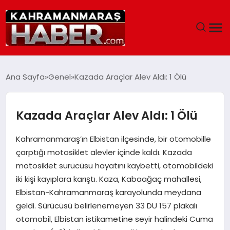
ANASAYFA
Ana Sayfa
Genel
Kazada Araçlar Alev Aldı: 1 Ölü
SIYASET
Kazada Araçlar Alev Aldı: 1 Ölü
EĞITIM
Kahramanmaraş’ın Elbistan ilçesinde, bir otomobille
EKONOMI
çarptığı motosiklet alevler içinde kaldı. Kazada
motosiklet sürücüsü hayatını kaybetti, otomobildeki
SAĞLIK
iki kişi kayıplara karıştı. Kaza, Kabaağaç mahallesi,
Elbistan-Kahramanmaraş karayolunda meydana
GENEL
geldi. Sürücüsü belirlenemeyen 33 DU 157 plakalı
otomobil, Elbistan istikametine seyir halindeki Cuma
SPOR