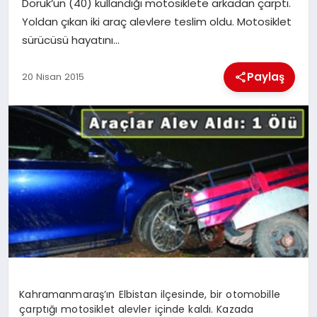
Doruk’un (40) kullandığı motosiklete arkadan çarptı.
Yoldan çıkan iki araç alevlere teslim oldu. Motosiklet
İLÇE HABERLERI
sürücüsü hayatını…
DÜNYA
Paylaş
20 Nisan 2015
İLETIŞIM
YAZARLAR
KÜNYE
Kahramanmaraş’ın Elbistan ilçesinde, bir otomobille
çarptığı motosiklet alevler içinde kaldı. Kazada