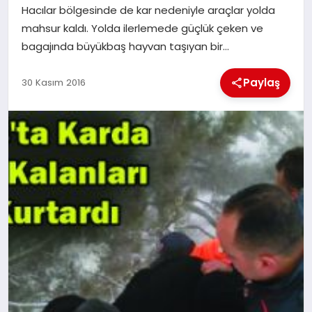
Hacılar bölgesinde de kar nedeniyle araçlar yolda
mahsur kaldı. Yolda ilerlemede güçlük çeken ve
İLÇE HABERLERI
bagajında büyükbaş hayvan taşıyan bir…
DÜNYA
Paylaş
30 Kasım 2016
İLETIŞIM
YAZARLAR
KÜNYE