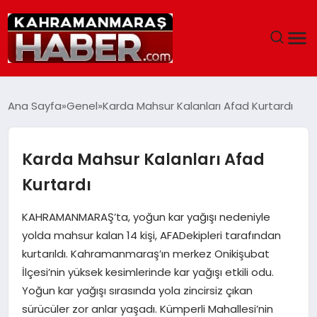
ANASAYFA
Ana Sayfa
Genel
Karda Mahsur Kalanları Afad Kurtardı
SIYASET
Karda Mahsur Kalanları Afad
EĞITIM
Kurtardı
EKONOMI
KAHRAMANMARAŞ’ta, yoğun kar yağışı nedeniyle
yolda mahsur kalan 14 kişi, AFADekipleri tarafından
SAĞLIK
kurtarıldı. Kahramanmaraş’ın merkez Onikişubat
İlçesi’nin yüksek kesimlerinde kar yağışı etkili odu.
GENEL
Yoğun kar yağışı sırasında yola zincirsiz çıkan
sürücüler zor anlar yaşadı. Kümperli Mahallesi’nin
SPOR