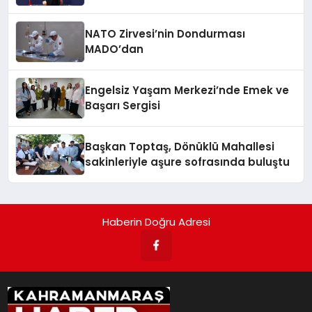
NATO Zirvesi’nin Dondurması
MADO’dan
Engelsiz Yaşam Merkezi’nde Emek ve
Başarı Sergisi
Başkan Toptaş, Dönüklü Mahallesi
sakinleriyle aşure sofrasında buluştu
Haberin Doğru Adresi