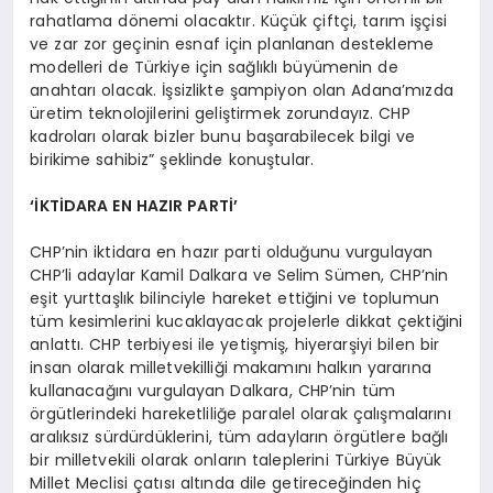
rahatlama dönemi olacaktır. Küçük çiftçi, tarım işçisi
ve zar zor geçinin esnaf için planlanan destekleme
modelleri de Türkiye için sağlıklı büyümenin de
anahtarı olacak. İşsizlikte şampiyon olan Adana’mızda
üretim teknolojilerini geliştirmek zorundayız. CHP
kadroları olarak bizler bunu başarabilecek bilgi ve
birikime sahibiz” şeklinde konuştular.
‘İKTİDARA EN HAZIR PARTİ’
CHP’nin iktidara en hazır parti olduğunu vurgulayan
CHP’li adaylar Kamil Dalkara ve Selim Sümen, CHP’nin
eşit yurttaşlık bilinciyle hareket ettiğini ve toplumun
tüm kesimlerini kucaklayacak projelerle dikkat çektiğini
anlattı. CHP terbiyesi ile yetişmiş, hiyerarşiyi bilen bir
insan olarak milletvekilliği makamını halkın yararına
kullanacağını vurgulayan Dalkara, CHP’nin tüm
örgütlerindeki hareketliliğe paralel olarak çalışmalarını
aralıksız sürdürdüklerini, tüm adayların örgütlere bağlı
bir milletvekili olarak onların taleplerini Türkiye Büyük
Millet Meclisi çatısı altında dile getireceğinden hiç