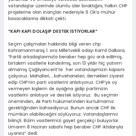
vatandaşlar üzerinde olumlu izler bıraktığını, halkın CHP
projelerine olan inançları nedeniyle 6 Ok’a mühür
basacaklarına dikkati çekti.
“KAPI KAPI DOLAŞIP DESTEK İSTİYORLAR”
Seçim çalışmaları hakkında bilgi veren chp
Kahramanmaraş 1. sıra Milletvekili adayı Kamil Dalkara,
“Partili arkadaşlarımızla beraber hep göz ardı edilmiş,
birtakım vaatlerle kandırılmış, son 13 yıldır hiç yatırım
almamış Çağlıyancerit’te her vatandaşımızın kapısını
çalıyoruz. Mahalleri, , kahvehaneleri, dernekleri ziyaret
edip CHP’nin parti vaatlerini anlatıyoruz. CHP’ye oy
vermeyen kişilerin de ayağına gidip partimizin
vaatlerini anlatıyor ve destek istiyoruz. Bu seçimin
öneminden, Ak Parti hükümetinden kurtulmamız
gerektiğinden bahsediyoruz. Bunun ancak CHP ile
mümkün olabileceğini söylüyoruz. Vatandaşlarımız
bilinçli. Bizim vaatlerimizi gayet gerçekçi buluyorlar.
Umarım 8 Haziran sabahı hep beraber CHP iktidarıyla
uyanırız” dedi.