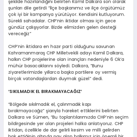
şekilde hazırlandığını belirten Kamil Dalkara son olarak
şunları dile getirdi “İlçe başkanımız ve ilçe örgütümüz
çok iyi bir kampanya yürütüyor. Kendisini kutluyorum.
Sürekli sahadalar. CHP’nin iktidar olması için gece
gündüz çalışıyorlar. Bizde elimizden gelen desteği
vereceğiz”
CHP’nin iktidara en hazır parti olduğunu savunan
Kahramanmaraş CHP Milletvekili adayı Kamil Dalkara,
halkın CHP projelerine olan inançları nedeniyle 6 Ok’a
mühür basacaklarını söyledi. Dalkara, ”Bunu
ziyaretlerimizde yıllarca başka partilere oy vermiş
birçok vatandaşlardan duymak güzel” dedi.
‘SIKILMADIK EL BIRAKMAYACAĞIZ’
“Bölgede sıkılmadık el, çalınmadık kapı
bırakmayacağız” şiarıyla hareket ettiklerini belirten
Dalkara ve Sümen, “Bu toplantılarımızda CHP’nin seçim
bildirgesinde yer alan projeleri halka anlatıyoruz. CHP
iktidarı, özellikle de dar gelirli kesim ve milli gelirden
hak ettiğinin altında pay alan halkımız için önemli bir