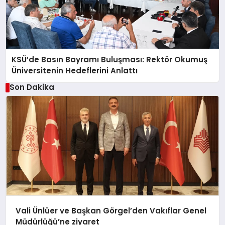
KSÜ’de Basın Bayramı Buluşması: Rektör Okumuş
Üniversitenin Hedeflerini Anlattı
Son Dakika
Vali Ünlüer ve Başkan Görgel’den Vakıflar Genel
Müdürlüğü’ne ziyaret