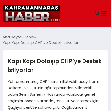
ANASAYFA
Ana Sayfa
Genel
Kapı Kapı Dolaşıp CHP’ye Destek İstiyorlar
SIYASET
EĞITIM
Kapı Kapı Dolaşıp CHP’ye Destek
İstiyorlar
EKONOMI
Kahramanmaraş CHP 1. sıra milletvekili adayı Kamil
SAĞLIK
Dalkara ve CHP’nin ağır toplarından Milletvekili
adayı Selim Sümen,7 Haziranda yapılacak genel
GENEL
seçimler öncesi vatandaştan CHP’ye istemek için
Çağlıyancerit’te sahaya çıktı. Çağlayancerit
SPOR