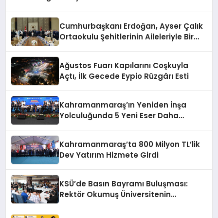
Cumhurbaşkanı Erdoğan, Ayser Çalık
Ortaokulu Şehitlerinin Aileleriyle Bir
Araya Geldi
Ağustos Fuarı Kapılarını Coşkuyla
Açtı, İlk Gecede Eypio Rüzgârı Esti
Kahramanmaraş’ın Yeniden İnşa
Yolculuğunda 5 Yeni Eser Daha
Hizmete Açıldı
Kahramanmaraş’ta 800 Milyon TL’lik
Dev Yatırım Hizmete Girdi
KSÜ’de Basın Bayramı Buluşması:
Rektör Okumuş Üniversitenin
Hedeflerini Anlattı