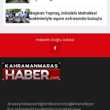
Başkan Toptaş, Dönüklü Mahallesi
sakinleriyle aşure sofrasında buluştu
Haberin Doğru Adresi
Anasayfa
Siyaset
Eğitim
Ekonomi
Sağlık
Genel
Spor
İlçe Haberleri
Dünya
İletişim
Yazarlar
Künye