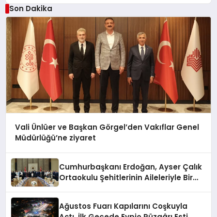
Son Dakika
Vali Ünlüer ve Başkan Görgel’den Vakıflar Genel
Müdürlüğü’ne ziyaret
Cumhurbaşkanı Erdoğan, Ayser Çalık
Ortaokulu Şehitlerinin Aileleriyle Bir
Araya Geldi
Ağustos Fuarı Kapılarını Coşkuyla
Açtı, İlk Gecede Eypio Rüzgârı Esti