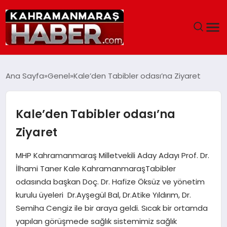
ANASAYFA
Ana Sayfa
Genel
Kale’den Tabibler odası’na Ziyaret
SIYASET
Kale’den Tabibler odası’na
EĞITIM
Ziyaret
EKONOMI
MHP Kahramanmaraş Milletvekili Aday Adayı Prof. Dr.
İlhami Taner Kale KahramanmaraşTabibler
SAĞLIK
odasında başkan Doç. Dr. Hafize Öksüz ve yönetim
kurulu üyeleri Dr.Ayşegül Bal, Dr.Atike Yıldırım, Dr.
GENEL
Semiha Cengiz ile bir araya geldi. Sıcak bir ortamda
yapılan görüşmede sağlık sistemimiz sağlık
SPOR