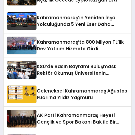
Kahramanmaraş’ın Yeniden İnşa
Yolculuğunda 5 Yeni Eser Daha
Hizmete Açıldı
Kahramanmaraş’ta 800 Milyon TL’lik
Dev Yatırım Hizmete Girdi
KSÜ’de Basın Bayramı Buluşması:
Rektör Okumuş Üniversitenin
Hedeflerini Anlattı
Geleneksel Kahramanmaraş Ağustos
Fuarı’na Yıldız Yağmuru
AK Parti Kahramanmaraş Heyeti
Gençlik ve Spor Bakanı Bak ile Bir
Araya Geldi