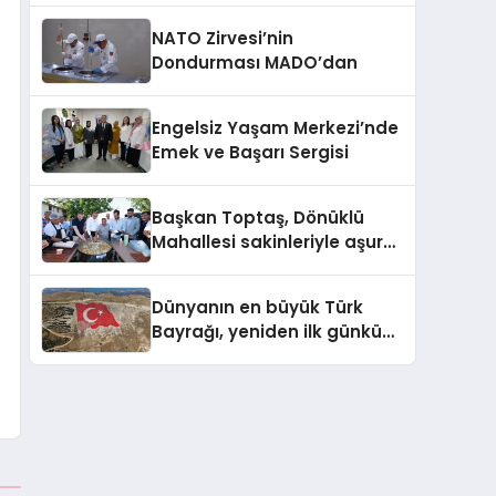
NATO Zirvesi’nin
Dondurması MADO’dan
Engelsiz Yaşam Merkezi’nde
Emek ve Başarı Sergisi
Başkan Toptaş, Dönüklü
Mahallesi sakinleriyle aşure
sofrasında buluştu
Dünyanın en büyük Türk
Bayrağı, yeniden ilk günkü
görkemine kavuştu