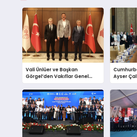
Vali Ünlüer ve Başkan
Cumhurba
Görgel’den Vakıflar Genel
Ayser Çal
Müdürlüğü’ne ziyaret
Şehitlerini
Araya Ge