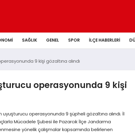
ONOMI
SAĞLIK
GENEL
SPOR
İLÇE HABERLERI
D
rasyonunda 9 kişi gözaltına alındı
urucu operasyonunda 9 kişi
uyuşturucu operasyonunda 9 şüpheli gözaltına alındı. İl
çlarla Mücadele Şubesi ile Pazarcık İlçe Jandarma
nlenmesine yönelik çalışmalar kapsamında belirlenen