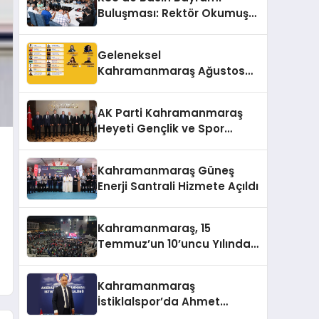
Buluşması: Rektör Okumuş
Üniversitenin Hedeflerini
Anlattı
Geleneksel
Kahramanmaraş Ağustos
Fuarı’na Yıldız Yağmuru
AK Parti Kahramanmaraş
Heyeti Gençlik ve Spor
Bakanı Bak ile Bir Araya
Geldi
Kahramanmaraş Güneş
Enerji Santrali Hizmete Açıldı
Kahramanmaraş, 15
Temmuz’un 10’uncu Yılında
Yine Tek Yürek
Kahramanmaraş
İstiklalspor’da Ahmet
Gülpak Dönemi Başladı