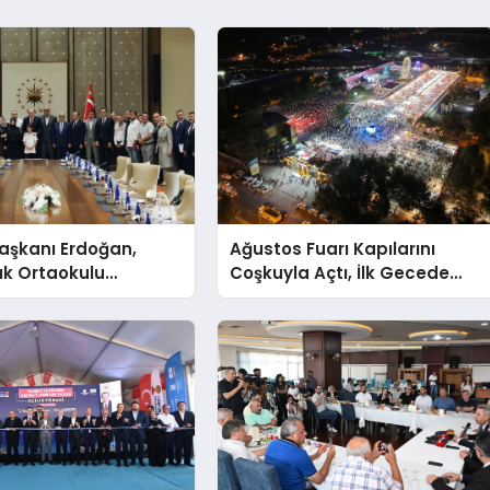
şkanı Erdoğan,
Ağustos Fuarı Kapılarını
ık Ortaokulu
Coşkuyla Açtı, İlk Gecede
n Aileleriyle Bir
Eypio Rüzgârı Esti
ldi