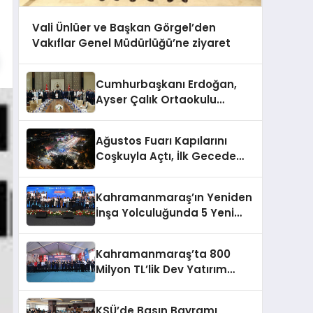
Vali Ünlüer ve Başkan Görgel’den
Vakıflar Genel Müdürlüğü’ne ziyaret
Cumhurbaşkanı Erdoğan,
Ayser Çalık Ortaokulu
Şehitlerinin Aileleriyle Bir
Araya Geldi
Ağustos Fuarı Kapılarını
Coşkuyla Açtı, İlk Gecede
Eypio Rüzgârı Esti
Kahramanmaraş’ın Yeniden
İnşa Yolculuğunda 5 Yeni
Eser Daha Hizmete Açıldı
Kahramanmaraş’ta 800
Milyon TL’lik Dev Yatırım
Hizmete Girdi
KSÜ’de Basın Bayramı