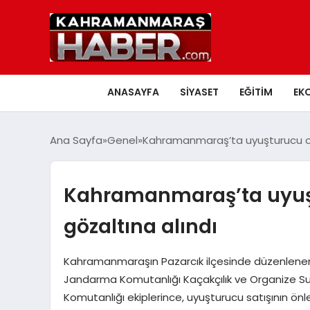
ANASAYFA
SIYASET
EĞITIM
EK
Ana Sayfa
Genel
Kahramanmaraş’ta uyuşturucu ope
Kahramanmaraş’ta uyuşt
gözaltına alındı
Kahramanmaraşın Pazarcık ilçesinde düzenlenen 
Jandarma Komutanlığı Kaçakçılık ve Organize Su
Komutanlığı ekiplerince, uyuşturucu satışının ö