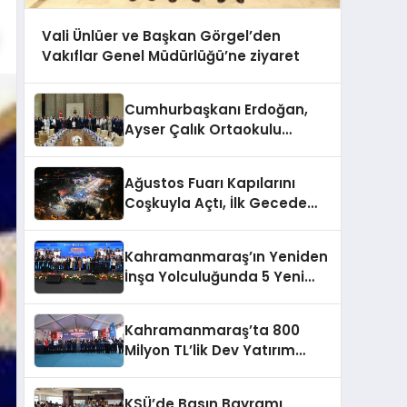
Vali Ünlüer ve Başkan Görgel’den
Vakıflar Genel Müdürlüğü’ne ziyaret
Cumhurbaşkanı Erdoğan,
Ayser Çalık Ortaokulu
Şehitlerinin Aileleriyle Bir
Araya Geldi
Ağustos Fuarı Kapılarını
Coşkuyla Açtı, İlk Gecede
Eypio Rüzgârı Esti
Kahramanmaraş’ın Yeniden
İnşa Yolculuğunda 5 Yeni
Eser Daha Hizmete Açıldı
Kahramanmaraş’ta 800
Milyon TL’lik Dev Yatırım
Hizmete Girdi
KSÜ’de Basın Bayramı