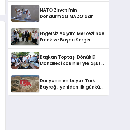
NATO Zirvesi’nin
Dondurması MADO’dan
Engelsiz Yaşam Merkezi’nde
Emek ve Başarı Sergisi
Başkan Toptaş, Dönüklü
Mahallesi sakinleriyle aşure
sofrasında buluştu
Dünyanın en büyük Türk
Bayrağı, yeniden ilk günkü
görkemine kavuştu