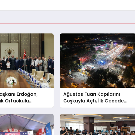
şkanı Erdoğan,
Ağustos Fuarı Kapılarını
ık Ortaokulu
Coşkuyla Açtı, İlk Gecede
n Aileleriyle Bir
Eypio Rüzgârı Esti
ldi