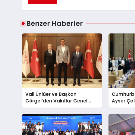
Benzer Haberler
Vali Ünlüer ve Başkan
Cumhurba
Görgel’den Vakıflar Genel
Ayser Çal
Müdürlüğü’ne ziyaret
Şehitlerini
Araya Ge