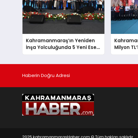
Kahramanmaraş’ın Yeniden
Kahrama
İnşa Yolculuğunda 5 Yeni Eser
Milyon TL’
Daha Hizmete Açıldı
Hizmete G
Haberin Doğru Adresi
2025 kahramanmarasHaber.com © Tüm hakları saklıdır.