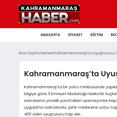
ANASAYFA
SIYASET
EĞITIM
EK
Ana Sayfa
Genel
Kahramanmaraş’ta Uyuşturucu 
Kahramanmaraş’ta Uyu
Kahramanmaraş’ta bir yolcu minibüsünde yapılan
bilgiye göre, İl Emniyet Müdürlüğü Narkotik Suçla
satıcılarına yönelik yürüttükleri operasyonlar
uygulama noktasında, şehir merkezine yolcu taş
400 adet uyuşturucu hap ele…