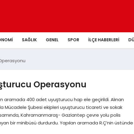
ONOMI
SAĞLIK
GENEL
SPOR
İLÇE HABERLERI
D
Operasyonu
şturucu Operasyonu
 aramada 400 adet uyuşturucu hap ele geçirildi. Alınan
rla Mücadele Şubesi ekipleri uyuşturucu ticareti ve sokak
 kapsamında, Kahramanmaraş- Gaziantep çevre yolu polis
ıyan bir minibüsü durdurdu. Yapılan aramada R.Ç’nin üstünde