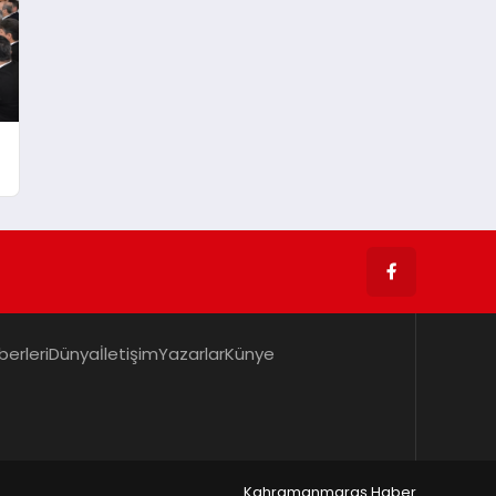
berleri
Dünya
İletişim
Yazarlar
Künye
Kahramanmaraş Haber