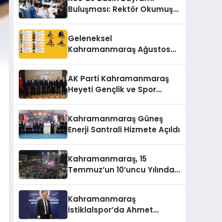
Buluşması: Rektör Okumuş
Üniversitenin Hedeflerini
Anlattı
Geleneksel
Kahramanmaraş Ağustos
Fuarı’na Yıldız Yağmuru
AK Parti Kahramanmaraş
Heyeti Gençlik ve Spor
Bakanı Bak ile Bir Araya
Geldi
Kahramanmaraş Güneş
Enerji Santrali Hizmete Açıldı
Kahramanmaraş, 15
Temmuz’un 10’uncu Yılında
Yine Tek Yürek
Kahramanmaraş
İstiklalspor’da Ahmet
Gülpak Dönemi Başladı