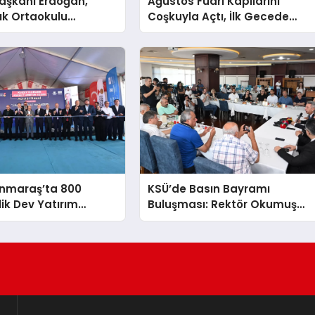
şkanı Erdoğan,
Ağustos Fuarı Kapılarını
ık Ortaokulu
Coşkuyla Açtı, İlk Gecede
n Aileleriyle Bir
Eypio Rüzgârı Esti
ldi
nmaraş’ta 800
KSÜ’de Basın Bayramı
lik Dev Yatırım
Buluşması: Rektör Okumuş
irdi
Üniversitenin Hedeflerini
Anlattı