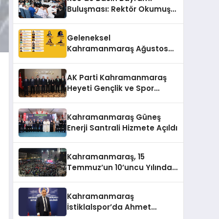
Buluşması: Rektör Okumuş
Üniversitenin Hedeflerini
Anlattı
Geleneksel
Kahramanmaraş Ağustos
Fuarı’na Yıldız Yağmuru
AK Parti Kahramanmaraş
Heyeti Gençlik ve Spor
Bakanı Bak ile Bir Araya
Geldi
Kahramanmaraş Güneş
Enerji Santrali Hizmete Açıldı
Kahramanmaraş, 15
Temmuz’un 10’uncu Yılında
Yine Tek Yürek
Kahramanmaraş
İstiklalspor’da Ahmet
Gülpak Dönemi Başladı