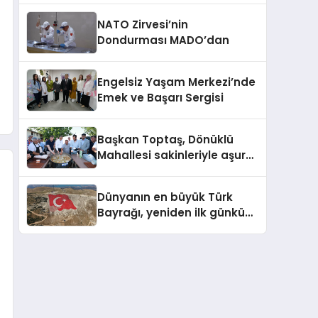
NATO Zirvesi’nin
Dondurması MADO’dan
Engelsiz Yaşam Merkezi’nde
Emek ve Başarı Sergisi
Başkan Toptaş, Dönüklü
Mahallesi sakinleriyle aşure
sofrasında buluştu
Dünyanın en büyük Türk
Bayrağı, yeniden ilk günkü
görkemine kavuştu