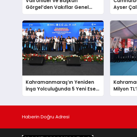
Vali Ünlüer ve Başkan
Cumhurba
Görgel’den Vakıflar Genel
Ayser Çal
Müdürlüğü’ne ziyaret
Şehitlerini
Araya Ge
Kahramanmaraş’ın Yeniden
Kahrama
İnşa Yolculuğunda 5 Yeni Eser
Milyon TL’
Daha Hizmete Açıldı
Hizmete G
Haberin Doğru Adresi