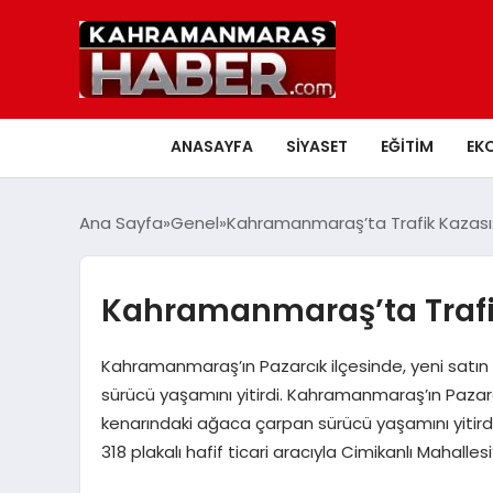
ANASAYFA
SIYASET
EĞITIM
EK
Ana Sayfa
Genel
Kahramanmaraş’ta Trafik Kazası:
Kahramanmaraş’ta Trafik
Kahramanmaraş’ın Pazarcık ilçesinde, yeni satın a
sürücü yaşamını yitirdi. Kahramanmaraş’ın Pazarcık 
kenarındaki ağaca çarpan sürücü yaşamını yitirdi.
318 plakalı hafif ticari aracıyla Cimikanlı Mahall