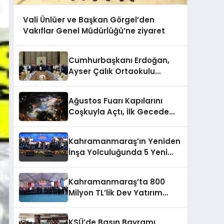
Vali Ünlüer ve Başkan Görgel’den
Vakıflar Genel Müdürlüğü’ne ziyaret
Cumhurbaşkanı Erdoğan,
Ayser Çalık Ortaokulu
Şehitlerinin Aileleriyle Bir
Araya Geldi
Ağustos Fuarı Kapılarını
Coşkuyla Açtı, İlk Gecede
Eypio Rüzgârı Esti
Kahramanmaraş’ın Yeniden
İnşa Yolculuğunda 5 Yeni
Eser Daha Hizmete Açıldı
Kahramanmaraş’ta 800
Milyon TL’lik Dev Yatırım
Hizmete Girdi
KSÜ’de Basın Bayramı