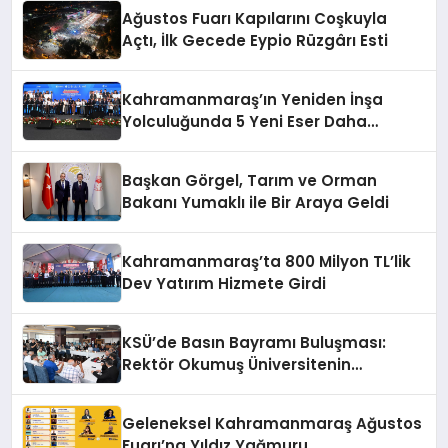
Ağustos Fuarı Kapılarını Coşkuyla
Açtı, İlk Gecede Eypio Rüzgârı Esti
Kahramanmaraş’ın Yeniden İnşa
Yolculuğunda 5 Yeni Eser Daha
Hizmete Açıldı
Başkan Görgel, Tarım ve Orman
Bakanı Yumaklı ile Bir Araya Geldi
Kahramanmaraş’ta 800 Milyon TL’lik
Dev Yatırım Hizmete Girdi
KSÜ’de Basın Bayramı Buluşması:
Rektör Okumuş Üniversitenin
Hedeflerini Anlattı
Geleneksel Kahramanmaraş Ağustos
Fuarı’na Yıldız Yağmuru