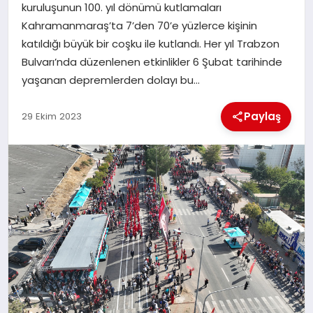
kuruluşunun 100. yıl dönümü kutlamaları
Kahramanmaraş’ta 7’den 70’e yüzlerce kişinin
İLÇE HABERLERI
katıldığı büyük bir coşku ile kutlandı. Her yıl Trabzon
Bulvarı’nda düzenlenen etkinlikler 6 Şubat tarihinde
DÜNYA
yaşanan depremlerden dolayı bu…
İLETIŞIM
Paylaş
29 Ekim 2023
YAZARLAR
KÜNYE