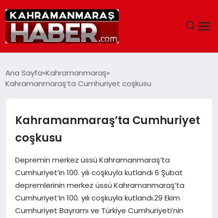
ANASAYFA
Ana Sayfa
Kahramanmaraş
Kahramanmaraş’ta Cumhuriyet coşkusu
SIYASET
EĞITIM
Kahramanmaraş’ta Cumhuriyet
coşkusu
EKONOMI
Depremin merkez üssü Kahramanmaraş’ta
SAĞLIK
Cumhuriyet’in 100. yılı coşkuyla kutlandı 6 Şubat
depremlerinin merkez üssü Kahramanmaraş’ta
GENEL
Cumhuriyet’in 100. yılı coşkuyla kutlandı.29 Ekim
Cumhuriyet Bayramı ve Türkiye Cumhuriyeti’nin
SPOR