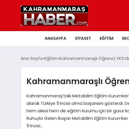
ANASAYFA
SIYASET
EĞITIM
EK
Ana Sayfa
Eğitim
Kahramanmaraşlı Öğrenci YKS’de T
Kahramanmaraşlı Öğrenci
Kahramanmaraş’taki Metabilim Eğitim Kurumları’n
alarak Türkiye 5’incisi olma başarısını gösterdi.
hem ailesi hem de eğitim kurumu için bir gurur kay
Ruhuyla Gelen Başarı Metabilim Eğitim Kurumlar
5’incisi…