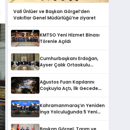
Vali Ünlüer ve Başkan Görgel’den
Vakıflar Genel Müdürlüğü’ne ziyaret
KMTSO Yeni Hizmet Binası
Törenle Açıldı
Cumhurbaşkanı Erdoğan,
Ayser Çalık Ortaokulu
Şehitlerinin Aileleriyle Bir
Araya Geldi
Ağustos Fuarı Kapılarını
Coşkuyla Açtı, İlk Gecede
Eypio Rüzgârı Esti
Kahramanmaraş’ın Yeniden
İnşa Yolculuğunda 5 Yeni
Eser Daha Hizmete Açıldı
Başkan Görgel, Tarım ve