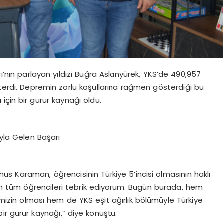
nın parlayan yıldızı Buğra Aslanyürek, YKS’de 490,957
sterdi. Depremin zorlu koşullarına rağmen gösterdiği bu
çin bir gurur kaynağı oldu.
uyla Gelen Başarı
s Karaman, öğrencisinin Türkiye 5’incisi olmasının haklı
iren tüm öğrencileri tebrik ediyorum. Bugün burada, hem
cimizin olması hem de YKS eşit ağırlık bölümüyle Türkiye
 bir gurur kaynağı,” diye konuştu.