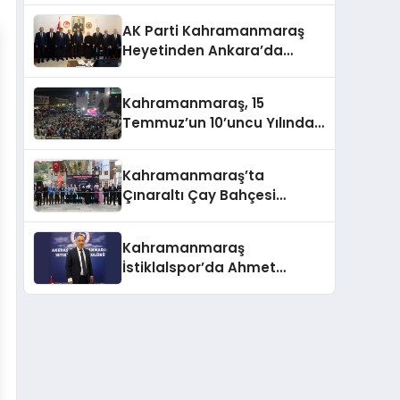
AK Parti Kahramanmaraş
Heyetinden Ankara’da
Önemli Temaslar
Kahramanmaraş, 15
Temmuz’un 10’uncu Yılında
Yine Tek Yürek
Kahramanmaraş’ta
Çınaraltı Çay Bahçesi
Hizmete Açıldı
Kahramanmaraş
İstiklalspor’da Ahmet
Gülpak Dönemi Başladı