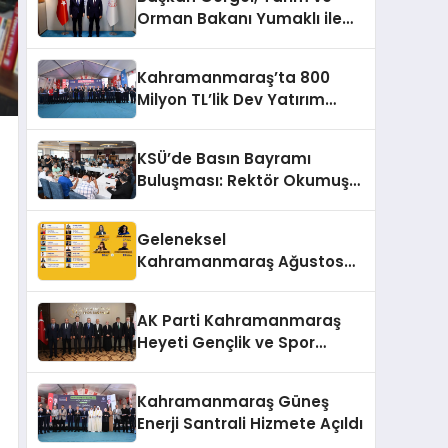
Orman Bakanı Yumaklı ile
Bir Araya Geldi
Kahramanmaraş’ta 800
Milyon TL’lik Dev Yatırım
Hizmete Girdi
KSÜ’de Basın Bayramı
Buluşması: Rektör Okumuş
Üniversitenin Hedeflerini
Anlattı
Geleneksel
Kahramanmaraş Ağustos
Fuarı’na Yıldız Yağmuru
AK Parti Kahramanmaraş
Heyeti Gençlik ve Spor
Bakanı Bak ile Bir Araya
Geldi
Kahramanmaraş Güneş
Enerji Santrali Hizmete Açıldı