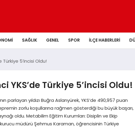
ONOMI
SAĞLIK
GENEL
SPOR
İLÇE HABERLERI
D
ürkiye 5’incisi Oldu!
 YKS’de Türkiye 5’incisi Oldu!
ın parlayan yıldızı Buğra Aslanyürek, YKS’de 490,957 puan
 Depremin zorlu koşullarına rağmen gösterdiği bu büyük başarı,
nağı oldu. Metabilim Eğitim Kurumları: Disiplin ve Ekip
ı kurucu müdürü Şehmus Karaman, öğrencisinin Türkiye