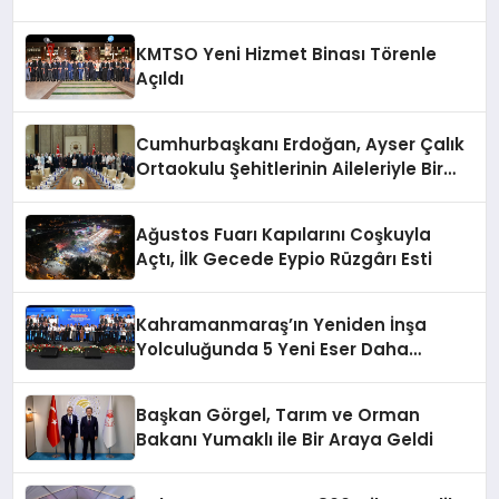
KMTSO Yeni Hizmet Binası Törenle
Açıldı
Cumhurbaşkanı Erdoğan, Ayser Çalık
Ortaokulu Şehitlerinin Aileleriyle Bir
Araya Geldi
Ağustos Fuarı Kapılarını Coşkuyla
Açtı, İlk Gecede Eypio Rüzgârı Esti
Kahramanmaraş’ın Yeniden İnşa
Yolculuğunda 5 Yeni Eser Daha
Hizmete Açıldı
Başkan Görgel, Tarım ve Orman
Bakanı Yumaklı ile Bir Araya Geldi