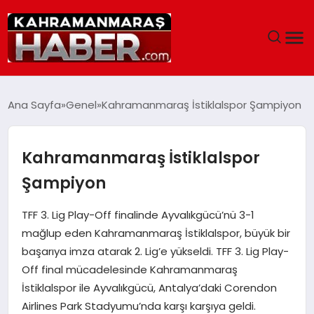
ANASAYFA
Ana Sayfa
Genel
Kahramanmaraş İstiklalspor Şampiyon
SIYASET
Kahramanmaraş İstiklalspor
EĞITIM
Şampiyon
EKONOMI
TFF 3. Lig Play-Off finalinde Ayvalıkgücü’nü 3-1
mağlup eden Kahramanmaraş İstiklalspor, büyük bir
SAĞLIK
başarıya imza atarak 2. Lig’e yükseldi. TFF 3. Lig Play-
Off final mücadelesinde Kahramanmaraş
GENEL
İstiklalspor ile Ayvalıkgücü, Antalya’daki Corendon
Airlines Park Stadyumu’nda karşı karşıya geldi.
SPOR