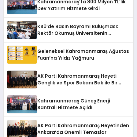
Kahramanmaraş’ta 800 Milyon TL’lik
Dev Yatırım Hizmete Girdi
KSÜ’de Basın Bayramı Buluşması:
Rektör Okumuş Üniversitenin
Hedeflerini Anlattı
Geleneksel Kahramanmaraş Ağustos
Fuarı’na Yıldız Yağmuru
AK Parti Kahramanmaraş Heyeti
Gençlik ve Spor Bakanı Bak ile Bir
Araya Geldi
Kahramanmaraş Güneş Enerji
Santrali Hizmete Açıldı
AK Parti Kahramanmaraş Heyetinden
Ankara’da Önemli Temaslar