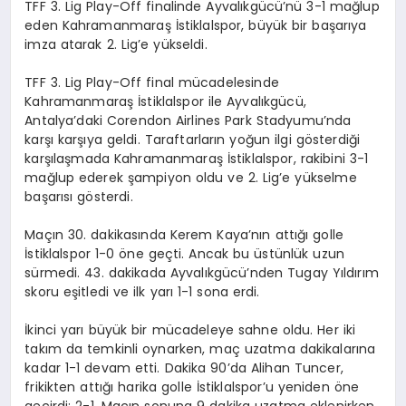
TFF 3. Lig Play-Off finalinde Ayvalıkgücü’nü 3-1 mağlup
eden Kahramanmaraş İstiklalspor, büyük bir başarıya
imza atarak 2. Lig’e yükseldi.
TFF 3. Lig Play-Off final mücadelesinde
Kahramanmaraş İstiklalspor ile Ayvalıkgücü,
Antalya’daki Corendon Airlines Park Stadyumu’nda
karşı karşıya geldi. Taraftarların yoğun ilgi gösterdiği
karşılaşmada Kahramanmaraş İstiklalspor, rakibini 3-1
mağlup ederek şampiyon oldu ve 2. Lig’e yükselme
başarısı gösterdi.
Maçın 30. dakikasında Kerem Kaya’nın attığı golle
İstiklalspor 1-0 öne geçti. Ancak bu üstünlük uzun
sürmedi. 43. dakikada Ayvalıkgücü’nden Tugay Yıldırım
skoru eşitledi ve ilk yarı 1-1 sona erdi.
İkinci yarı büyük bir mücadeleye sahne oldu. Her iki
takım da temkinli oynarken, maç uzatma dakikalarına
kadar 1-1 devam etti. Dakika 90’da Alihan Tuncer,
frikikten attığı harika golle İstiklalspor’u yeniden öne