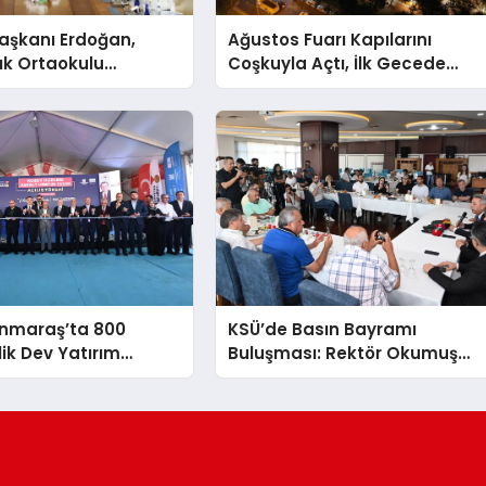
şkanı Erdoğan,
Ağustos Fuarı Kapılarını
ık Ortaokulu
Coşkuyla Açtı, İlk Gecede
n Aileleriyle Bir
Eypio Rüzgârı Esti
ldi
nmaraş’ta 800
KSÜ’de Basın Bayramı
lik Dev Yatırım
Buluşması: Rektör Okumuş
irdi
Üniversitenin Hedeflerini
Anlattı