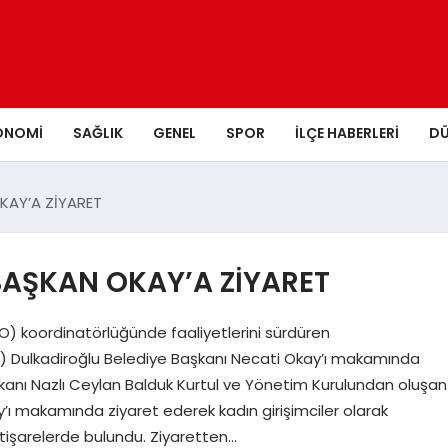
ONOMI
SAĞLIK
GENEL
SPOR
İLÇE HABERLERI
D
KAY’A ZİYARET
BAŞKAN OKAY’A ZİYARET
 koordinatörlüğünde faaliyetlerini sürdüren
) Dulkadiroğlu Belediye Başkanı Necati Okay’ı makamında
aşkanı Nazlı Ceylan Balduk Kurtul ve Yönetim Kurulundan oluşan
’ı makamında ziyaret ederek kadın girişimciler olarak
istişarelerde bulundu. Ziyaretten…