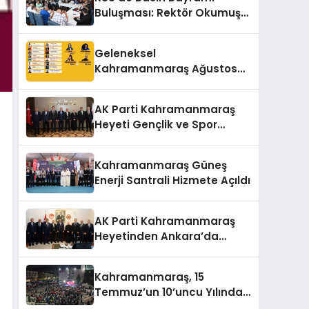
Buluşması: Rektör Okumuş
Üniversitenin Hedeflerini
Anlattı
Geleneksel
Kahramanmaraş Ağustos
Fuarı’na Yıldız Yağmuru
AK Parti Kahramanmaraş
Heyeti Gençlik ve Spor
Bakanı Bak ile Bir Araya
Geldi
Kahramanmaraş Güneş
Enerji Santrali Hizmete Açıldı
AK Parti Kahramanmaraş
Heyetinden Ankara’da
Önemli Temaslar
Kahramanmaraş, 15
Temmuz’un 10’uncu Yılında
Yine Tek Yürek