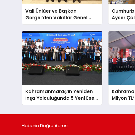
Vali Ünlüer ve Başkan
Cumhurba
Görgel’den Vakıflar Genel
Ayser Çal
Müdürlüğü’ne ziyaret
Şehitlerini
Araya Ge
Kahramanmaraş’ın Yeniden
Kahrama
İnşa Yolculuğunda 5 Yeni Eser
Milyon TL’
Daha Hizmete Açıldı
Hizmete G
Haberin Doğru Adresi