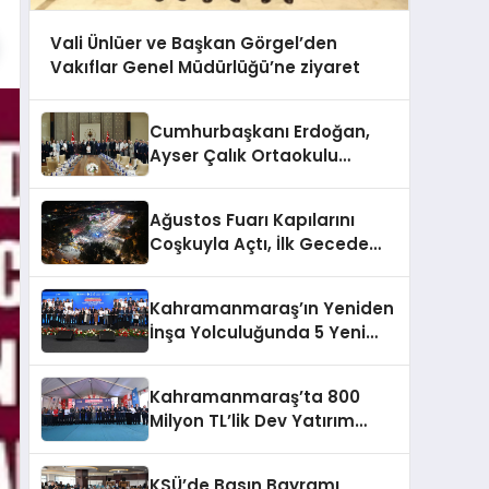
Vali Ünlüer ve Başkan Görgel’den
Vakıflar Genel Müdürlüğü’ne ziyaret
Cumhurbaşkanı Erdoğan,
Ayser Çalık Ortaokulu
Şehitlerinin Aileleriyle Bir
Araya Geldi
Ağustos Fuarı Kapılarını
Coşkuyla Açtı, İlk Gecede
Eypio Rüzgârı Esti
Kahramanmaraş’ın Yeniden
İnşa Yolculuğunda 5 Yeni
Eser Daha Hizmete Açıldı
Kahramanmaraş’ta 800
Milyon TL’lik Dev Yatırım
Hizmete Girdi
KSÜ’de Basın Bayramı