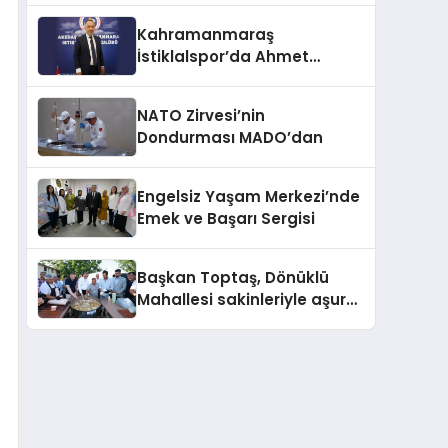
Kahramanmaraş
İstiklalspor’da Ahmet
Gülpak Dönemi Başladı
NATO Zirvesi’nin
Dondurması MADO’dan
Engelsiz Yaşam Merkezi’nde
Emek ve Başarı Sergisi
Başkan Toptaş, Dönüklü
Mahallesi sakinleriyle aşure
sofrasında buluştu