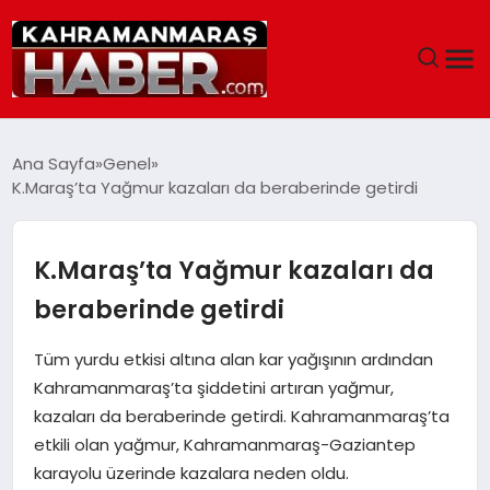
ANASAYFA
Ana Sayfa
Genel
K.Maraş’ta Yağmur kazaları da beraberinde getirdi
SIYASET
EĞITIM
K.Maraş’ta Yağmur kazaları da
beraberinde getirdi
EKONOMI
Tüm yurdu etkisi altına alan kar yağışının ardından
SAĞLIK
Kahramanmaraş’ta şiddetini artıran yağmur,
kazaları da beraberinde getirdi. Kahramanmaraş’ta
GENEL
etkili olan yağmur, Kahramanmaraş-Gaziantep
karayolu üzerinde kazalara neden oldu.
SPOR