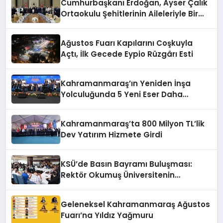
Cumhurbaşkanı Erdoğan, Ayser Çalık
Ortaokulu Şehitlerinin Aileleriyle Bir
Araya Geldi
Ağustos Fuarı Kapılarını Coşkuyla
Açtı, İlk Gecede Eypio Rüzgârı Esti
Kahramanmaraş’ın Yeniden İnşa
Yolculuğunda 5 Yeni Eser Daha
Hizmete Açıldı
Kahramanmaraş’ta 800 Milyon TL’lik
Dev Yatırım Hizmete Girdi
KSÜ’de Basın Bayramı Buluşması:
Rektör Okumuş Üniversitenin
Hedeflerini Anlattı
Geleneksel Kahramanmaraş Ağustos
Fuarı’na Yıldız Yağmuru