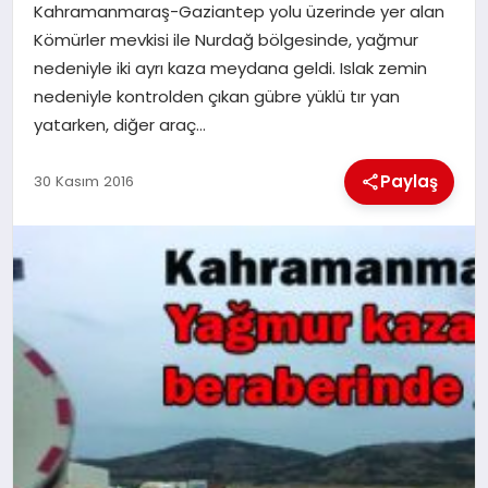
Kahramanmaraş-Gaziantep yolu üzerinde yer alan
Kömürler mevkisi ile Nurdağ bölgesinde, yağmur
İLÇE HABERLERI
nedeniyle iki ayrı kaza meydana geldi. Islak zemin
nedeniyle kontrolden çıkan gübre yüklü tır yan
DÜNYA
yatarken, diğer araç…
İLETIŞIM
Paylaş
30 Kasım 2016
YAZARLAR
KÜNYE