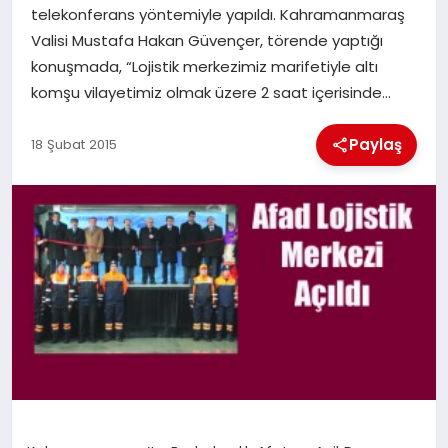
telekonferans yöntemiyle yapıldı. Kahramanmaraş
Valisi Mustafa Hakan Güvençer, törende yaptığı
İLÇE HABERLERI
konuşmada, “Lojistik merkezimiz marifetiyle altı
komşu vilayetimiz olmak üzere 2 saat içerisinde…
DÜNYA
Paylaş
18 Şubat 2015
İLETIŞIM
YAZARLAR
KÜNYE