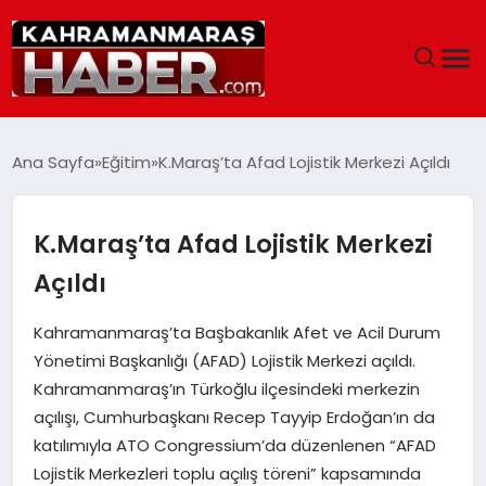
ANASAYFA
Ana Sayfa
Eğitim
K.Maraş’ta Afad Lojistik Merkezi Açıldı
SIYASET
K.Maraş’ta Afad Lojistik Merkezi
EĞITIM
Açıldı
EKONOMI
Kahramanmaraş’ta Başbakanlık Afet ve Acil Durum
Yönetimi Başkanlığı (AFAD) Lojistik Merkezi açıldı.
SAĞLIK
Kahramanmaraş’ın Türkoğlu ilçesindeki merkezin
açılışı, Cumhurbaşkanı Recep Tayyip Erdoğan’ın da
GENEL
katılımıyla ATO Congressium’da düzenlenen “AFAD
Lojistik Merkezleri toplu açılış töreni” kapsamında
SPOR