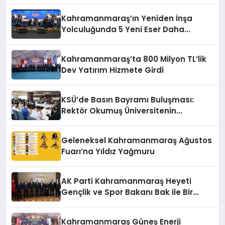
Kahramanmaraş’ın Yeniden İnşa
Yolculuğunda 5 Yeni Eser Daha
Hizmete Açıldı
Kahramanmaraş’ta 800 Milyon TL’lik
Dev Yatırım Hizmete Girdi
KSÜ’de Basın Bayramı Buluşması:
Rektör Okumuş Üniversitenin
Hedeflerini Anlattı
Geleneksel Kahramanmaraş Ağustos
Fuarı’na Yıldız Yağmuru
AK Parti Kahramanmaraş Heyeti
Gençlik ve Spor Bakanı Bak ile Bir
Araya Geldi
Kahramanmaraş Güneş Enerji