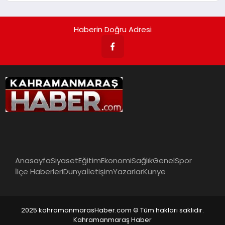
Haberin Doğru Adresi
Anasayfa
Siyaset
Eğitim
Ekonomi
Sağlık
Genel
Spor
İlçe Haberleri
Dünya
İletişim
Yazarlar
Künye
2025 kahramanmarasHaber.com © Tüm hakları saklıdır.
Kahramanmaraş Haber