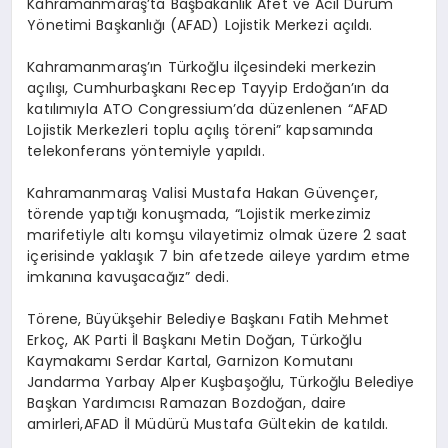
Kahramanmaraş’ta Başbakanlık Afet ve Acil Durum
Yönetimi Başkanlığı (AFAD) Lojistik Merkezi açıldı.
Kahramanmaraş’ın Türkoğlu ilçesindeki merkezin
açılışı, Cumhurbaşkanı Recep Tayyip Erdoğan’ın da
katılımıyla ATO Congressium’da düzenlenen “AFAD
Lojistik Merkezleri toplu açılış töreni” kapsamında
telekonferans yöntemiyle yapıldı.
Kahramanmaraş Valisi Mustafa Hakan Güvençer,
törende yaptığı konuşmada, “Lojistik merkezimiz
marifetiyle altı komşu vilayetimiz olmak üzere 2 saat
içerisinde yaklaşık 7 bin afetzede aileye yardım etme
imkanına kavuşacağız” dedi.
Törene, Büyükşehir Belediye Başkanı Fatih Mehmet
Erkoç, AK Parti İl Başkanı Metin Doğan, Türkoğlu
Kaymakamı Serdar Kartal, Garnizon Komutanı
Jandarma Yarbay Alper Kuşbaşoğlu, Türkoğlu Belediye
Başkan Yardımcısı Ramazan Bozdoğan, daire
amirleri,AFAD İl Müdürü Mustafa Gültekin de katıldı.