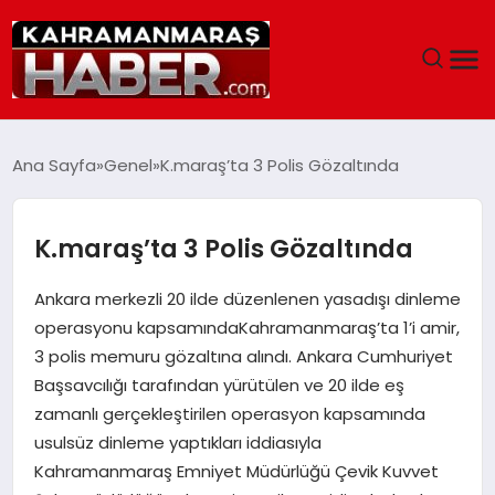
ANASAYFA
Ana Sayfa
Genel
K.maraş’ta 3 Polis Gözaltında
SIYASET
K.maraş’ta 3 Polis Gözaltında
EĞITIM
Ankara merkezli 20 ilde düzenlenen yasadışı dinleme
EKONOMI
operasyonu kapsamındaKahramanmaraş’ta 1’i amir,
3 polis memuru gözaltına alındı. Ankara Cumhuriyet
SAĞLIK
Başsavcılığı tarafından yürütülen ve 20 ilde eş
zamanlı gerçekleştirilen operasyon kapsamında
GENEL
usulsüz dinleme yaptıkları iddiasıyla
Kahramanmaraş Emniyet Müdürlüğü Çevik Kuvvet
SPOR