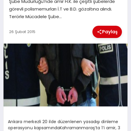
Şube Müdürlüğü’nde amir H.K. ile çeşitli şubelerde
görevli polismemurları İ.T ve B.D. gözaltına alındı.
İLÇE HABERLERI
Terörle Mücadele Şube…
DÜNYA
Paylaş
26 Şubat 2015
İLETIŞIM
YAZARLAR
KÜNYE
Ankara merkezli 20 ilde düzenlenen yasadışı dinleme
operasyonu kapsamındaKahramanmaraş’ta 1’i amir, 3