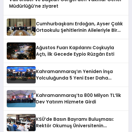
Müdürlüğü’ne ziyaret
Cumhurbaşkanı Erdoğan, Ayser Çalık
Ortaokulu Şehitlerinin Aileleriyle Bir
Araya Geldi
Ağustos Fuarı Kapılarını Coşkuyla
Açtı, İlk Gecede Eypio Rüzgârı Esti
Kahramanmaraş’ın Yeniden İnşa
Yolculuğunda 5 Yeni Eser Daha
Hizmete Açıldı
Kahramanmaraş’ta 800 Milyon TL’lik
Dev Yatırım Hizmete Girdi
KSÜ’de Basın Bayramı Buluşması:
Rektör Okumuş Üniversitenin