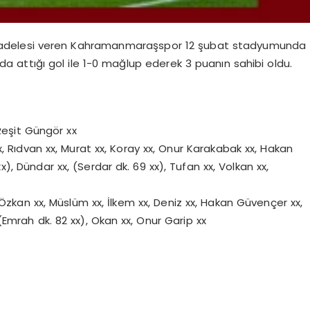
mücadelesi veren Kahramanmaraşspor 12 şubat stadyumunda
kada attığı gol ile 1-0 mağlup ederek 3 puanın sahibi oldu.
Reşit Güngör xx
ıdvan xx, Murat xx, Koray xx, Onur Karakabak xx, Hakan
, Dündar xx, (Serdar dk. 69 xx), Tufan xx, Volkan xx,
Özkan xx, Müslüm xx, İlkem xx, Deniz xx, Hakan Güvençer xx,
 (Emrah dk. 82 xx), Okan xx, Onur Garip xx