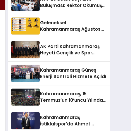
Buluşması: Rektör Okumuş
Üniversitenin Hedeflerini
Anlattı
Geleneksel
Kahramanmaraş Ağustos
Fuarı’na Yıldız Yağmuru
AK Parti Kahramanmaraş
Heyeti Gençlik ve Spor
Bakanı Bak ile Bir Araya
Geldi
Kahramanmaraş Güneş
Enerji Santrali Hizmete Açıldı
Kahramanmaraş, 15
Temmuz’un 10’uncu Yılında
Yine Tek Yürek
Kahramanmaraş
İstiklalspor’da Ahmet
Gülpak Dönemi Başladı