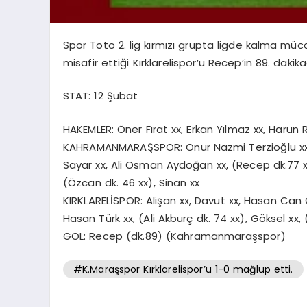
Spor Toto 2. lig kırmızı grupta ligde kalma 
misafir ettiği Kırklarelispor’u Recep’in 89. daki
STAT: 12 Şubat
HAKEMLER: Öner Fırat xx, Erkan Yılmaz xx, Harun 
KAHRAMANMARAŞSPOR: Onur Nazmi Terzioğlu xx, R
Sayar xx, Ali Osman Aydoğan xx, (Recep dk.77 xx)
(Özcan dk. 46 xx), Sinan xx
KIRKLARELİSPOR: Alişan xx, Davut xx, Hasan Can 
Hasan Türk xx, (Ali Akburç dk. 74 xx), Göksel xx,
GOL: Recep (dk.89) (Kahramanmaraşspor)
#K.Maraşspor Kırklarelispor’u 1-0 mağlup etti.