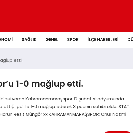
ONOMI
SAĞLIK
GENEL
SPOR
İLÇE HABERLERI
D
ağlup etti.
r’u 1-0 mağlup etti.
ücadelesi veren Kahramanmaraşspor 12 şubat stadyumunda
da attığı gol ile 1-0 mağlup ederek 3 puanın sahibi oldu. STAT:
 xx, Harun Reşit Güngör xx KAHRAMANMARAŞSPOR: Onur Nazmi