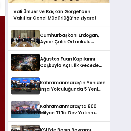
Vali Ünlüer ve Başkan Görgel’den
Vakıflar Genel Müdürlüğü’ne ziyaret
Cumhurbaşkanı Erdoğan,
Ayser Çalık Ortaokulu
Şehitlerinin Aileleriyle Bir
Araya Geldi
Ağustos Fuarı Kapılarını
Coşkuyla Açtı, İlk Gecede
Eypio Rüzgârı Esti
Kahramanmaraş’ın Yeniden
İnşa Yolculuğunda 5 Yeni
Eser Daha Hizmete Açıldı
Kahramanmaraş’ta 800
Milyon TL’lik Dev Yatırım
Hizmete Girdi
KSÜ’de Basın Bayramı