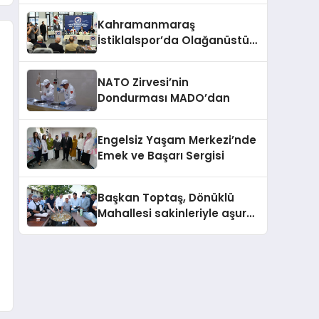
Kahramanmaraş
İstiklalspor’da Olağanüstü
Kongre Tamamlandı
NATO Zirvesi’nin
Dondurması MADO’dan
Engelsiz Yaşam Merkezi’nde
Emek ve Başarı Sergisi
Başkan Toptaş, Dönüklü
Mahallesi sakinleriyle aşure
sofrasında buluştu