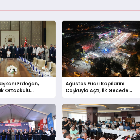
şkanı Erdoğan,
Ağustos Fuarı Kapılarını
ık Ortaokulu
Coşkuyla Açtı, İlk Gecede
n Aileleriyle Bir
Eypio Rüzgârı Esti
ldi