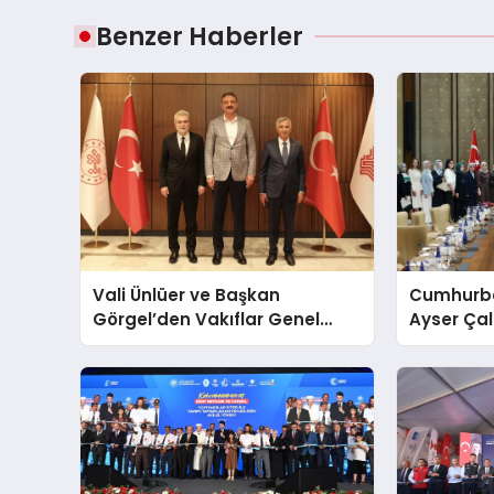
Benzer Haberler
Vali Ünlüer ve Başkan
Cumhurba
Görgel’den Vakıflar Genel
Ayser Çal
Müdürlüğü’ne ziyaret
Şehitlerini
Araya Ge