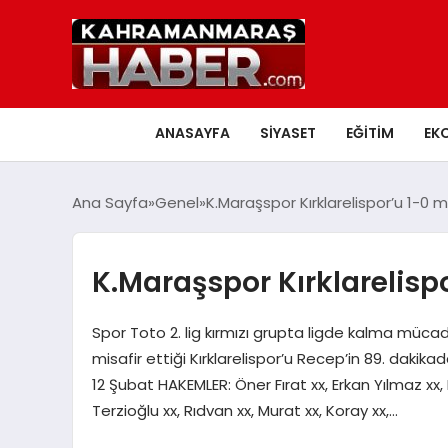
ANASAYFA
SIYASET
EĞITIM
EK
Ana Sayfa
Genel
K.Maraşspor Kırklarelispor’u 1-0 m
K.Maraşspor Kırklarelispo
Spor Toto 2. lig kırmızı grupta ligde kalma m
misafir ettiği Kırklarelispor’u Recep’in 89. dakika
12 Şubat HAKEMLER: Öner Fırat xx, Erkan Yılmaz
Terzioğlu xx, Rıdvan xx, Murat xx, Koray xx,…