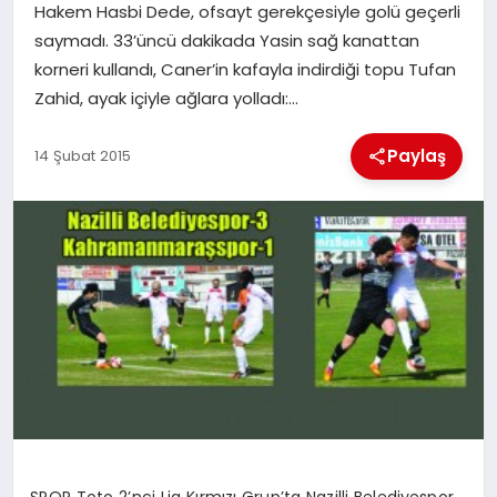
Hakem Hasbi Dede, ofsayt gerekçesiyle golü geçerli
saymadı. 33’üncü dakikada Yasin sağ kanattan
İLÇE HABERLERI
korneri kullandı, Caner’in kafayla indirdiği topu Tufan
Zahid, ayak içiyle ağlara yolladı:…
DÜNYA
Paylaş
14 Şubat 2015
İLETIŞIM
YAZARLAR
KÜNYE