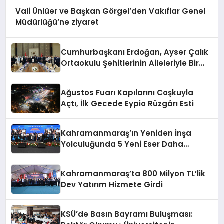
Vali Ünlüer ve Başkan Görgel’den Vakıflar Genel
Müdürlüğü’ne ziyaret
Cumhurbaşkanı Erdoğan, Ayser Çalık
Ortaokulu Şehitlerinin Aileleriyle Bir
Araya Geldi
Ağustos Fuarı Kapılarını Coşkuyla
Açtı, İlk Gecede Eypio Rüzgârı Esti
Kahramanmaraş’ın Yeniden İnşa
Yolculuğunda 5 Yeni Eser Daha
Hizmete Açıldı
Kahramanmaraş’ta 800 Milyon TL’lik
Dev Yatırım Hizmete Girdi
KSÜ’de Basın Bayramı Buluşması: