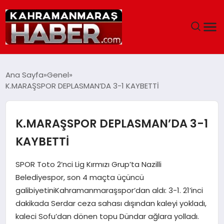
ANASAYFA
Ana Sayfa
Genel
K.MARAŞSPOR DEPLASMAN’DA 3-1 KAYBETTİ
SIYASET
EĞITIM
K.MARAŞSPOR DEPLASMAN’DA 3-1
KAYBETTİ
EKONOMI
SPOR Toto 2’nci Lig Kırmızı Grup’ta Nazilli
SAĞLIK
Belediyespor, son 4 maçta üçüncü
galibiyetiniKahramanmaraşspor’dan aldı: 3-1. 21’inci
GENEL
dakikada Serdar ceza sahası dışından kaleyi yokladı,
kaleci Sofu’dan dönen topu Dündar ağlara yolladı.
SPOR