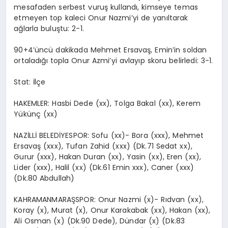
mesafaden serbest vuruş kullandı, kimseye temas
etmeyen top kaleci Onur Nazmi’yi de yanıltarak
ağlarla buluştu: 2-1.
90+4’üncü dakikada Mehmet Ersavaş, Emin’in soldan
ortaladığı topla Onur Azmi’yi avlayıp skoru belirledi: 3-1.
Stat: İlçe
HAKEMLER: Hasbi Dede (xx), Tolga Bakal (xx), Kerem
Yükünç (xx)
NAZİLLİ BELEDİYESPOR: Sofu (xx)- Bora (xxx), Mehmet
Ersavaş (xxx), Tufan Zahid (xxx) (Dk.71 Sedat xx),
Gurur (xxx), Hakan Duran (xx), Yasin (xx), Eren (xx),
Lider (xxx), Halil (xx) (Dk.61 Emin xxx), Caner (xxx)
(Dk.80 Abdullah)
KAHRAMANMARAŞSPOR: Onur Nazmi (x)- Rıdvan (xx),
Koray (x), Murat (x), Onur Karakabak (xx), Hakan (xx),
Ali Osman (x) (Dk.90 Dede), Dündar (x) (Dk.83