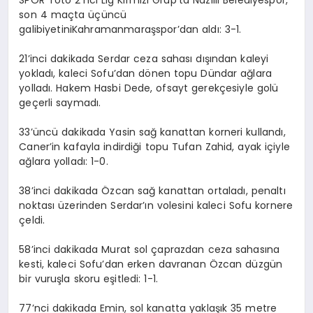
SPOR Toto 2’nci Lig Kırmızı Grup’ta Nazilli Belediyespor,
son 4 maçta üçüncü
galibiyetiniKahramanmaraşspor’dan aldı: 3-1.
21’inci dakikada Serdar ceza sahası dışından kaleyi
yokladı, kaleci Sofu’dan dönen topu Dündar ağlara
yolladı. Hakem Hasbi Dede, ofsayt gerekçesiyle golü
geçerli saymadı.
33’üncü dakikada Yasin sağ kanattan korneri kullandı,
Caner’in kafayla indirdiği topu Tufan Zahid, ayak içiyle
ağlara yolladı: 1-0.
38’inci dakikada Özcan sağ kanattan ortaladı, penaltı
noktası üzerinden Serdar’ın volesini kaleci Sofu kornere
çeldi.
58’inci dakikada Murat sol çaprazdan ceza sahasına
kesti, kaleci Sofu’dan erken davranan Özcan düzgün
bir vuruşla skoru eşitledi: 1-1.
77’nci dakikada Emin, sol kanatta yaklaşık 35 metre